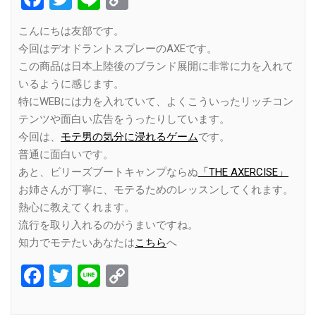
Link
こんにちは友部です。
今回はデオドラントスプレーのAXEです。
この商品は日本上陸後のブランド展開に非常に力を入れて
いるように感じます。
特にWEBには力を入れていて、よくこういったリッチコン
テンツや面白い広告をうったりしています。
今回は、
モテ男の気分に浸れるゲーム
です。
普通に面白いです。
あと、ビリーズブートキャンプならぬ
「THE AXERCISE」
お姉さんが丁寧に、モテるためのレッスンしてくれます。
熱心に教えてくれます。
流行を取り入れるのがうまいですね。
知力でモテたいあなたは
こちら
へ
Facebook
Twitter
Line
Copy
Link