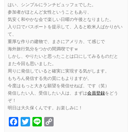
はい、シンプルにランチビュッフェでした。
参加者がほとんど女性ということもあり、
気安く和やかな会で楽しい日曜の午後となりました。
入り口でパスポートを提示して、入ると欧米人ばかりがい
て、
重厚な作りの建物で、まさにアメリカ、て感じで
海外旅行気分をつかの間満喫ですｗ
しかし、やりたいと思ったことは口にしてみるものだと
また今回も思いました。
周りに発信していると確実に実現する気がします。
もちろん発信する先の質にもよりますが。
今度はもっと大きな願望を発信せねば、です（笑）
発信したい人、受信したい人は、まずは
会員登録
をどう
ぞ！
明日は大久保くんです。お楽しみに！
Facebook
Twitter
Line
Copy
Link