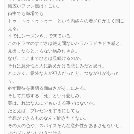
幅広いファン層はすごい。
街中でも職場でも
トゥ・トゥトゥトゥー という内線をの着メロがよく聞こ
える。
すでにシーズン６まで来ている。
このドラマのすごさは絶え間ないハラハラドキドキ感と、
見出したらとまらない病み付きさ。
なぜ、ここまでひとは見続けるのか。
それは意外性と人に訴えかける悲しみだと思う。
とにかく、意外な人が犯人だったり、つながりがあった
り。
必ず期待を裏切る面白さがそこにある。
そして共感する「死」という悲しみ。
実はこれはなんにでもいえる事ではないか。
たとえば、プレゼンをするにしても
予想ができるものなんて聞きたくない。
その人の色や、スパイスそんな意外性があきさせないし、
そのプレゼンにひきつける。