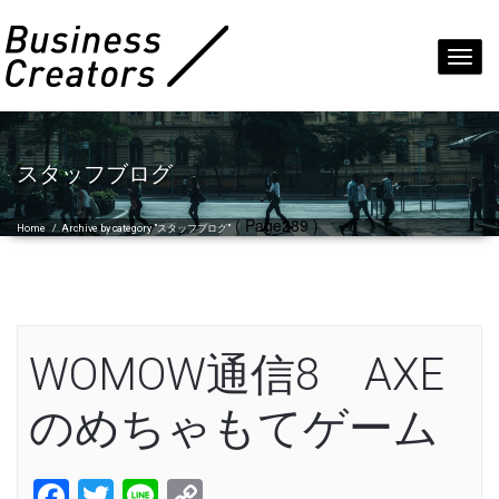
Toggl
navig
スタッフブログ
( Page289 )
Home
/
Archive by category "スタッフブログ"
WOMOW通信8 AXE
のめちゃもてゲーム
Facebook
Twitter
Line
Copy