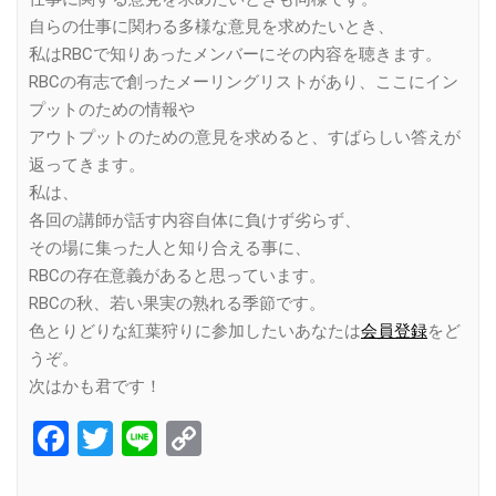
自らの仕事に関わる多様な意見を求めたいとき、
私はRBCで知りあったメンバーにその内容を聴きます。
RBCの有志で創ったメーリングリストがあり、ここにイン
プットのための情報や
アウトプットのための意見を求めると、すばらしい答えが
返ってきます。
私は、
各回の講師が話す内容自体に負けず劣らず、
その場に集った人と知り合える事に、
RBCの存在意義があると思っています。
RBCの秋、若い果実の熟れる季節です。
色とりどりな紅葉狩りに参加したいあなたは
会員登録
をど
うぞ。
次はかも君です！
Facebook
Twitter
Line
Copy
Link