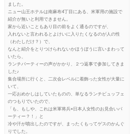
ました。
ニュー山王ホテルは南麻布4丁目にある、米軍用の施設で
紹介が無いと利用できません。
家から近いこともあり目の前をよく通るのですが、
入れないと言われるとよけいに入りたくなるのが人の性
（わたしだけ？）で、
なんと紹介をとりつけられないかほうぼうに言いまわって
いたら、
ランチパーティーの声がかかり、２つ返事で参加してきま
した♪
集合場所に行くと、二次会レベルに着飾った女性が大量に
いて、
一応おめかしはしていたものの、単なるランチビュッフェ
のつもりでいたので、
「も、もしや、これは米軍将兵×日本人女性のお見合いパ
ーティー？！」と
冷や汗が噴出したのですが、まったくもってゲスのかんぐ
りでした。