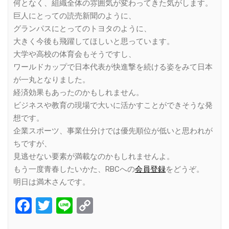
何となく、組織全体の雰囲気が変わってきた気がします。
巨人にとっての読売新聞のように、
グランパスにとってのトヨタのように、
大きく今後も飛躍してほしいと思っています。
大学や高校の体育会もそうですし、
ワールドカップで日本代表が快進撃を続ける姿をみて日本
が一丸となりました。
経済効果もあったのかもしれません。
ビジネスや教育の現場で大いに活かすことができそうな発
想です。
企業スポーツ、事業仕分けでは優先順位が低いと思われが
ちですが、
見逃せない要素が満載なのかもしれませんよ。
もう一度青春したいかた、RBCへの
会員登録
をどうぞ。
明日は満木さんです。
Facebook
Twitter
Line
Copy
Link