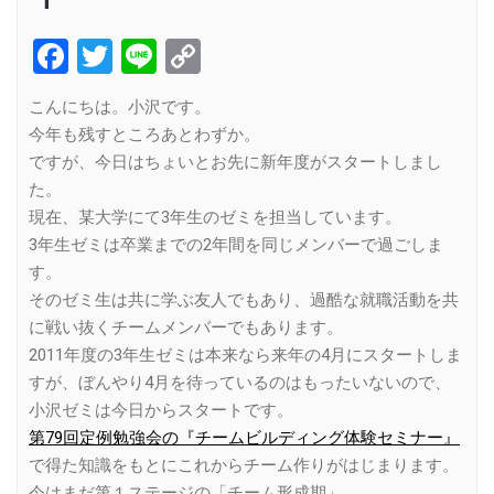
Facebook
Twitter
Line
Copy
Link
こんにちは。小沢です。
今年も残すところあとわずか。
ですが、今日はちょいとお先に新年度がスタートしまし
た。
現在、某大学にて3年生のゼミを担当しています。
3年生ゼミは卒業までの2年間を同じメンバーで過ごしま
す。
そのゼミ生は共に学ぶ友人でもあり、過酷な就職活動を共
に戦い抜くチームメンバーでもあります。
2011年度の3年生ゼミは本来なら来年の4月にスタートしま
すが、ぼんやり4月を待っているのはもったいないので、
小沢ゼミは今日からスタートです。
第79回定例勉強会の『チームビルディング体験セミナー』
で得た知識をもとにこれからチーム作りがはじまります。
今はまだ第１ステージの「チーム形成期」。