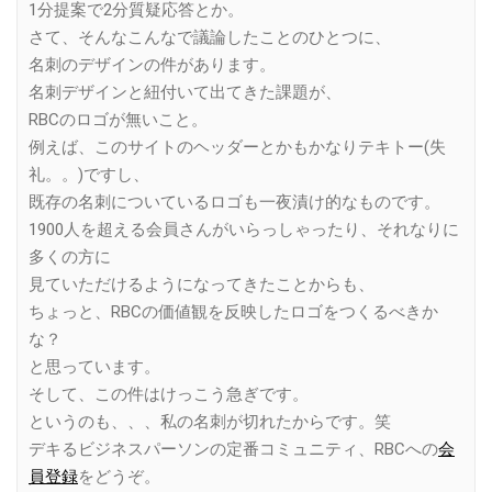
1分提案で2分質疑応答とか。
さて、そんなこんなで議論したことのひとつに、
名刺のデザインの件があります。
名刺デザインと紐付いて出てきた課題が、
RBCのロゴが無いこと。
例えば、このサイトのヘッダーとかもかなりテキトー(失
礼。。)ですし、
既存の名刺についているロゴも一夜漬け的なものです。
1900人を超える会員さんがいらっしゃったり、それなりに
多くの方に
見ていただけるようになってきたことからも、
ちょっと、RBCの価値観を反映したロゴをつくるべきか
な？
と思っています。
そして、この件はけっこう急ぎです。
というのも、、、私の名刺が切れたからです。笑
デキるビジネスパーソンの定番コミュニティ、RBCへの
会
員登録
をどうぞ。