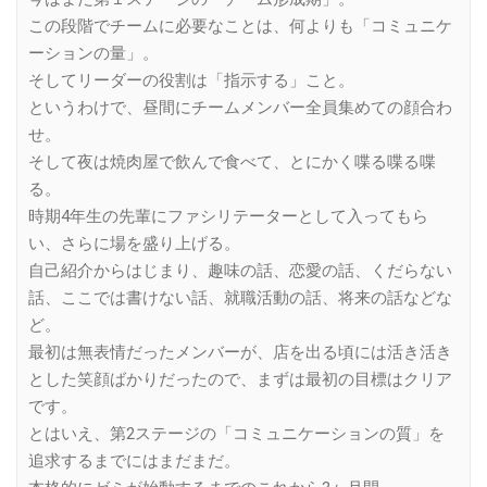
この段階でチームに必要なことは、何よりも「コミュニケ
ーションの量」。
そしてリーダーの役割は「指示する」こと。
というわけで、昼間にチームメンバー全員集めての顔合わ
せ。
そして夜は焼肉屋で飲んで食べて、とにかく喋る喋る喋
る。
時期4年生の先輩にファシリテーターとして入ってもら
い、さらに場を盛り上げる。
自己紹介からはじまり、趣味の話、恋愛の話、くだらない
話、ここでは書けない話、就職活動の話、将来の話などな
ど。
最初は無表情だったメンバーが、店を出る頃には活き活き
とした笑顔ばかりだったので、まずは最初の目標はクリア
です。
とはいえ、第2ステージの「コミュニケーションの質」を
追求するまでにはまだまだ。