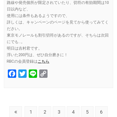
路線や発売個所が限定されていたり、切符の有効期間は10
日以内など、
使用には条件もあるようですので、
詳しくは、キャンペーンのページを見てから使ってみてく
ださい。
東京モノレールも割引切符があるのですが、そちらは次回
にでも…。
明日は吉村君です。
浮いた200円は、ぜひ自分磨きに！
RBCの会員登録は
こちら
Facebook
Twitter
Line
Copy
Link
1
2
3
4
5
6