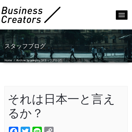
Toggl
navig
スタッフブログ
( Page183 )
Home
/
Archive by category "スタッフブログ"
それは日本一と言え
るか？
Facebook
Twitter
Line
Copy