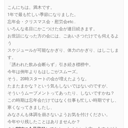
Link
こんにちは。満木です。
1年で最も忙しい季節になりました。
忘年会・クリスマス会・慰労会etc…
いろんな名目にかこつけた会が連日続きます。
お世話になった方の会には、ごあいさつだけでも伺えるよ
う
スケジュールが可能なかぎり、体力のかぎり、はしごしま
す。
「誘われた飲み会断らず」引き続き標榜中。
今年は例年よりもはしごがスムーズ。
そう。20時スタートの会が増えたような。
たまたまかな？という気もしないではないのですが、
そういうムーブメントってあったり、しないですかね？
この時期は忘年会だけではなく仕事も忙しい時期ですし、
寒くなってきましたし、
みなさんも体調を崩さないようお気を付けください。
今年やり残したことはありませんか？