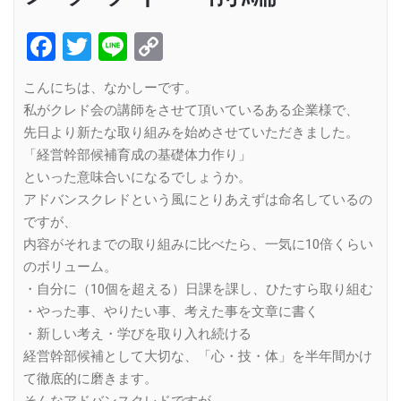
Facebook
Twitter
Line
Copy
Link
こんにちは、なかしーです。
私がクレド会の講師をさせて頂いているある企業様で、
先日より新たな取り組みを始めさせていただきました。
「経営幹部候補育成の基礎体力作り」
といった意味合いになるでしょうか。
アドバンスクレドという風にとりあえずは命名しているの
ですが、
内容がそれまでの取り組みに比べたら、一気に10倍くらい
のボリューム。
・自分に（10個を超える）日課を課し、ひたすら取り組む
・やった事、やりたい事、考えた事を文章に書く
・新しい考え・学びを取り入れ続ける
経営幹部候補として大切な、「心・技・体」を半年間かけ
て徹底的に磨きます。
そんなアドバンスクレドですが、