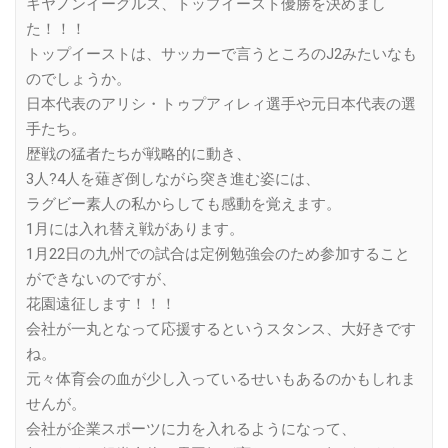
キヤノンイーグルス、トップイースト優勝を決めまし
た！！！
トップイーストは、サッカーで言うところのJ2みたいなも
のでしょうか。
日本代表のアリシ・トゥプアィレィ選手や元日本代表の選
手たち。
歴戦の猛者たちが戦略的に動き、
3人?4人を薙ぎ倒しながら突き進む姿には、
ラグビー素人の私からしても感動を覚えます。
1月には入れ替え戦があります。
1月22日の九州での試合は定例勉強会のため参加すること
ができないのですが、
花園遠征します！！！
会社が一丸となって応援するというスタンス、大好きです
ね。
元々体育会の血が少し入っているせいもあるのかもしれま
せんが。
会社が企業スポーツに力を入れるようになって、