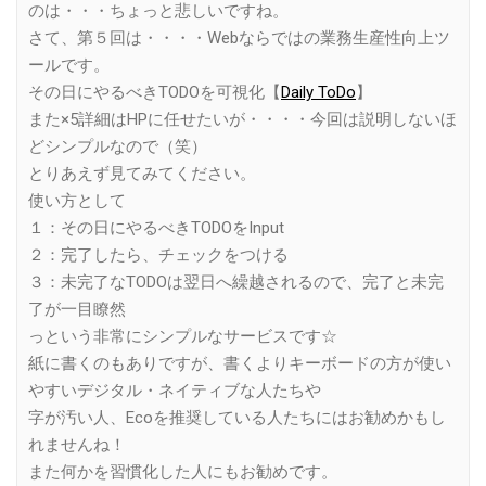
のは・・・ちょっと悲しいですね。
さて、第５回は・・・・Webならではの業務生産性向上ツ
ールです。
その日にやるべきTODOを可視化【
Daily ToDo
】
また×5詳細はHPに任せたいが・・・・今回は説明しないほ
どシンプルなので（笑）
とりあえず見てみてください。
使い方として
１：その日にやるべきTODOをInput
２：完了したら、チェックをつける
３：未完了なTODOは翌日へ繰越されるので、完了と未完
了が一目瞭然
っという非常にシンプルなサービスです☆
紙に書くのもありですが、書くよりキーボードの方が使い
やすいデジタル・ネイティブな人たちや
字が汚い人、Ecoを推奨している人たちにはお勧めかもし
れませんね！
また何かを習慣化した人にもお勧めです。