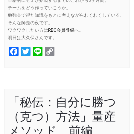
本格的にゼミが始動するまでのこれから3ヶ月間。
チームをどう作っていこうか。
勉強会で得た知識をもとに考えながらわくわくしている、
そんな師走の夜です。
ワクワクしたい方は
RBC会員登録
へ。
明日は大久保さんです。
Facebook
Twitter
Line
Copy
Link
「秘伝：自分に勝つ
（克つ）方法」量産
メソッド 前編