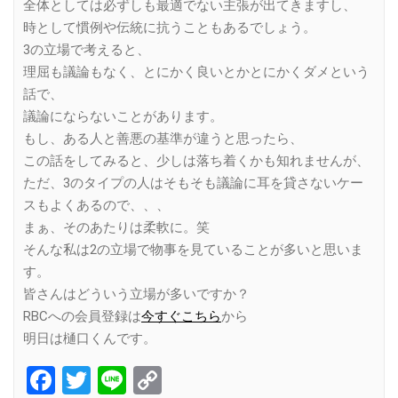
全体としては必ずしも最適でない主張が出てきますし、
時として慣例や伝統に抗うこともあるでしょう。
3の立場で考えると、
理屈も議論もなく、とにかく良いとかとにかくダメという
話で、
議論にならないことがあります。
もし、ある人と善悪の基準が違うと思ったら、
この話をしてみると、少しは落ち着くかも知れませんが、
ただ、3のタイプの人はそもそも議論に耳を貸さないケー
スもよくあるので、、、
まぁ、そのあたりは柔軟に。笑
そんな私は2の立場で物事を見ていることが多いと思いま
す。
皆さんはどういう立場が多いですか？
RBCへの会員登録は
今すぐこちら
から
明日は樋口くんです。
Facebook
Twitter
Line
Copy