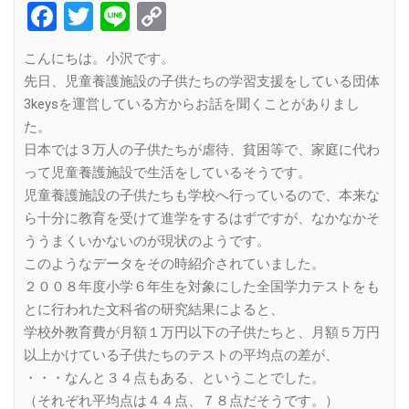
Facebook
Twitter
Line
Copy
Link
こんにちは。小沢です。
先日、児童養護施設の子供たちの学習支援をしている団体
3keysを運営している方からお話を聞くことがありまし
た。
日本では３万人の子供たちが虐待、貧困等で、家庭に代わ
って児童養護施設で生活をしているそうです。
児童養護施設の子供たちも学校へ行っているので、本来な
ら十分に教育を受けて進学をするはずですが、なかなかそ
ううまくいかないのが現状のようです。
このようなデータをその時紹介されていました。
２００８年度小学６年生を対象にした全国学力テストをも
とに行われた文科省の研究結果によると、
学校外教育費が月額１万円以下の子供たちと、月額５万円
以上かけている子供たちのテストの平均点の差が、
・・・なんと３４点もある、ということでした。
（それぞれ平均点は４４点、７８点だそうです。）