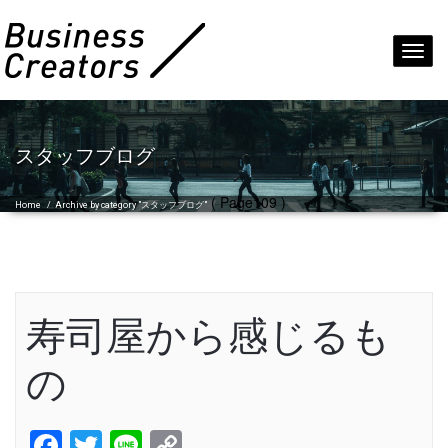
Toggl
navig
スタッフブログ
( Page109 )
Home
/
Archive by category "スタッフブログ"
寿司屋から感じるも
の
Facebook
Twitter
Line
Copy