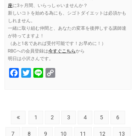
座
に3ヶ月間、いらっしゃいませんか？
新しいコトを始める為にも、シゴトダイエットは必須かも
しれません。
一緒に取り組む仲間と、あなたの変革を後押しする講師達
が待ってますよ！
（あと1名であれば受付可能です！お早めに！）
RBCへの会員登録は
今すぐこちら
から
明日は小沢さんです。
Facebook
Twitter
Line
Copy
Link
1
2
3
4
5
6
7
8
9
10
11
12
13