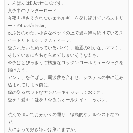
こんばんはDJの辻仁成です。
真夜中のサンダーロード、
今夜も押さえきれないエネルギーを探し続けているストリ
ートのRock‘n’Rider、
夜ふけのかたい小さなベッドの上で愛を待ち続けているス
イートリトルシックスティーン、
愛されたいと願っているパパも、融通の利かないママも、
そしていまにもあきらめてしまいそうな君も、
今夜はとびっきりご機嫌なロックンロールミュージックを
届けよう。
アンテナを伸ばし、周波数を合わせ、システムの中に組み
込まれてしまう前に、
僕の送るホットなナンバーキャッチしておくれ。
愛を！愛を！愛を！今夜もオールナイトニッポン。
———————————————–
読んで頂いてお分かりの通り、徹底的なナルシストなの
で、
人によって好き嫌いは別れますが、