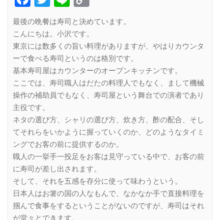
Link
最後の晩餐は寿司と決めています。
こんにちは。小沢です。
東京には数多くの旨い料理がありますが、やはりカウンタ
ーで食べる寿司というのは格別です。
基本寿司屋はカウンターのオープンキッチンです。
ここでは、寿司職人はだたの料理人でもなく、まして機械
操作の補助員でもなく、寿司屋という舞台での演者であり
主役です。
ネタの選び方、シャリの選び方、炊き方、酢の配合、そし
てそれらをいかように握っていくのか、どのようなタイミ
ングでお客の前に提供するのか。
職人の一挙手一投足をお客は見守っている中で、お客の前
に寿司が差し出されます。
そして、それを五感を存分に使って味わうという。
日本人はお箸の国の人なもんで、なかなか手で直接料理を
掴んで食事をするということがないのですが、寿司はそれ
が堂々とできます。