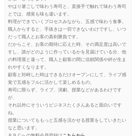
やはり箸ごしで味わう寿司と、直接手で触れて味わう寿司
とでは、感覚も味も違います。
料理ができていくプロセスみながら、五感で味わう食事。
職人からすると、手抜きは一切できないわけですし、いつ
だって職人とお客の真剣勝負です。
だからこそ、お客の期待に応えた時、その満足度は高いで
すし、誰がどのように作っているかを見届けている分、他
の料理屋と違って、職人と顧客の間に信頼関係や絆が生ま
れやすくなります。
顧客と対峙した時はできるだけオープンにして、ライブ感
覚で五感をフルに活かして楽しめるもの。
寿司に限らず、ライブ、演劇、授業などがあるわけです
が、
それ以外にそういうビジネスたくさんあると面白いです
ね。
授業についてももっと五感を活かせる授業をしていきたい
なと思います。
ＲＢＣへの無料会員登録は
こちらから
。