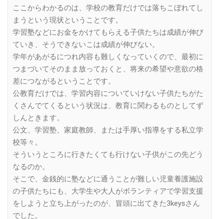
ここからわかるのは、学校の教育だけでは落ちこぼれてし
まうという現状ということです。
学習塾などにお金をかけてもらえる子供たちは成績が伸び
ていき、そうできないこは成績が伸びない。
学年があがるにつれ内容も難しくなっていくので、最初に
つまづいてそのまま放っておくと、将来の希望や意欲の格
差につながるということです。
公教育だけでは、学習内容についていけない子供たちがた
くさんでてくるという状況は、教育に関わるものとしてず
しんときます。
公文、学習塾、家庭教師、または手厚い指導をする私立学
校等々。
そういうところに行きたくても行けない子供がこの先どう
なるのか。
そこで、金銭的に塾などに通うことが難しい児童養護施設
の子供たちにも、大学生や大人がボランティアで学習支援
をしようと立ち上がったのが、冒頭に出てきた3keysさん
でした。