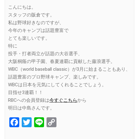
Link
こんにちは。
スタッフの阪倉です。
私は野球好きなのですが、
今年のキャンプは話題豊富で
とても楽しいです。
特に
投手・打者両立が話題の大谷選手、
大阪桐蔭の甲子園、春夏連覇に貢献した藤浪選手。
WBC（world baseball classic）が3月に始まることもあり、
話題豊富のプロ野球キャンプ、楽しみです。
WBCは日本を元気にしてくれることでしょう。
目指せ3連覇！！
RBCへの会員登録は
今すぐこちら
から
明日は中島さんです。
Facebook
Twitter
Line
Copy
Link