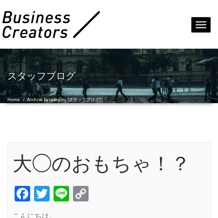
Toggl
navig
スタッフブログ
( Page76 )
Home
/
Archive by category "スタッフブログ"
大◯のおもちゃ！？
Facebook
Twitter
Line
Copy
Link
こんにちは。