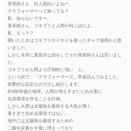
美容師さん 巨人面白いよねー。
テラフォーマーって知ってる？
私 知らないですー。
美容師さん ゴキブリと人間が戦う話だよ。
私 えっ？？
聞いたときはゴキブリホイホイを使ったギャグ漫画かと思
いました。
しかし非常に真面目な顔をしてその美容師さんは言いまし
た。
ゴキブリが人間より圧倒的に強い と。
という訳で、「テラフォーマーズ」早速読んでみました。
衝撃的な設定なので少し紹介します。
約500年後の地球、人間が増えすぎたため火星に
住居環境を作ることを計画。
しかし火星は太陽熱を吸収する大気が薄く、
寒すぎて住める環境ではない。
地中には太陽熱を吸収するための
二酸化炭素が大量に埋まっており、