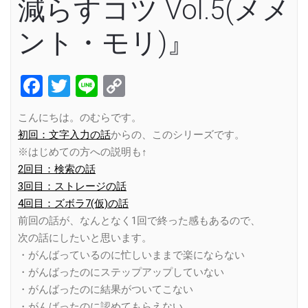
減らすコツ Vol.5(メメ
ント・モリ)』
Facebook
Twitter
Line
Copy
Link
こんにちは。のむらです。
初回：文字入力の話
からの、このシリーズです。
※はじめての方への説明も↑
2回目：検索の話
3回目：ストレージの話
4回目：ズボラ7(仮)の話
前回の話が、なんとなく1回で終った感もあるので、
次の話にしたいと思います。
・がんばっているのに忙しいままで楽にならない
・がんばったのにステップアップしていない
・がんばったのに結果がついてこない
・がんばったのに認めてもらえない