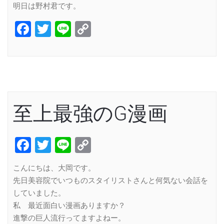
明日は野村君です。
Facebook
Twitter
Line
Copy
Link
至上最強のG漫画
Facebook
Twitter
Line
Copy
Link
こんにちは、大岡です。
先日美容院でいつものスタイリストさんと何気ない会話を
していました。
私 最近面白い漫画ありますか？
進撃の巨人流行ってますよねー。