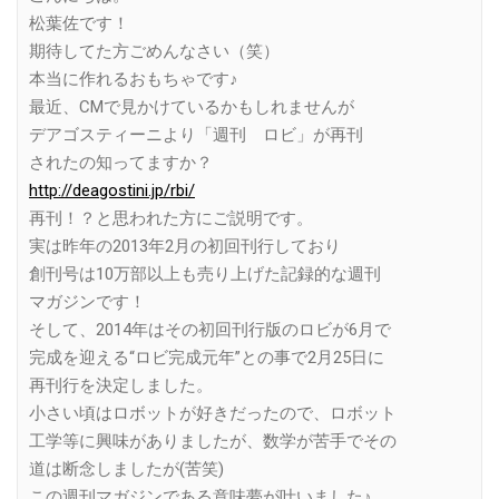
松葉佐です！
期待してた方ごめんなさい（笑）
本当に作れるおもちゃです♪
最近、CMで見かけているかもしれませんが
デアゴスティーニより「週刊 ロビ」が再刊
されたの知ってますか？
http://deagostini.jp/rbi/
再刊！？と思われた方にご説明です。
実は昨年の2013年2月の初回刊行しており
創刊号は10万部以上も売り上げた記録的な週刊
マガジンです！
そして、2014年はその初回刊行版のロビが6月で
完成を迎える“ロビ完成元年”との事で2月25日に
再刊行を決定しました。
小さい頃はロボットが好きだったので、ロボット
工学等に興味がありましたが、数学が苦手でその
道は断念しましたが(苦笑)
この週刊マガジンである意味夢が叶いました♪