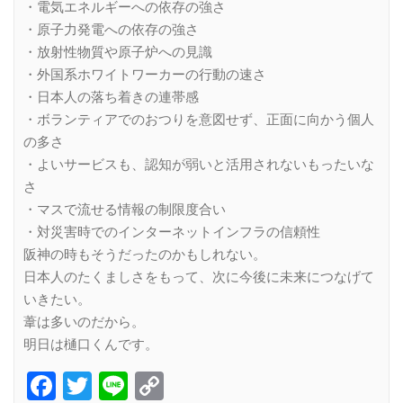
・電気エネルギーへの依存の強さ
・原子力発電への依存の強さ
・放射性物質や原子炉への見識
・外国系ホワイトワーカーの行動の速さ
・日本人の落ち着きの連帯感
・ボランティアでのおつりを意図せず、正面に向かう個人
の多さ
・よいサービスも、認知が弱いと活用されないもったいな
さ
・マスで流せる情報の制限度合い
・対災害時でのインターネットインフラの信頼性
阪神の時もそうだったのかもしれない。
日本人のたくましさをもって、次に今後に未来につなげて
いきたい。
葦は多いのだから。
明日は樋口くんです。
Facebook
Twitter
Line
Copy