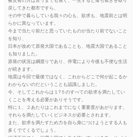
被災者の方は言うまでも無く、一見すると落ち着きを取り
戻してきた都市ですら、
その中で暮らしている我々の心も、欲求も、地震前とは明
らかに異なっています。
今まで当たり前だと思っていたものが当たり前でないこと
を知り、
日本が改めて原発大国であることも、地震大国であること
も知りました。
原発の状況は綱渡りであり、停電により今後も不便な生活
が続きます。
地震は今回で最後ではなく、これからどこで何が起こるか
わからないのだということも認識しました。
今、そしてこれからは１?５のすべての欲求を満たしてい
くことを考える必要がありそうです。
特に１、２あたりはこれまでになく重要度があがります。
それらを満たしていくビジネスが必要とされます。
また、欲求を満たすため力を自ら身につけようとする人も
多くでてくるでしょう。