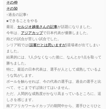
その49
その50
↑過去の記事↑
■できることをやる
最近、
セルジオ越後さんの記事
が話題になりました。
今年は、
アジアカップ
で日本代表が優勝しました。
殆どの試合が苦しい試合でした。
シリア戦では(
誤審だとは思いますが
)退場者が出てしまい
ました。
結果的には、1人少なくなった後に、なんとか1点を取って
勝ちました。
特に、最近の日本代表は、選手が人として成熟しているよ
うな気がします。
ボールを触らせれば、今の代表の選手は、過去の選手と比
べて、そこまでずば抜けてはいません。
ただ、人間的な成熟度がかなり高まっているところに、逞
しさを感じます。
南アフリカワールドカップの期間中から、選手ひとりひと