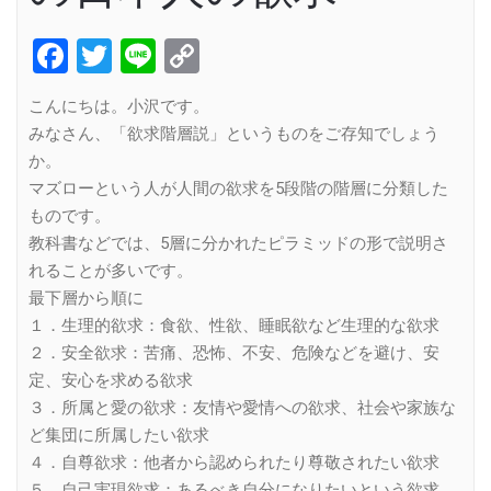
Facebook
Twitter
Line
Copy
Link
こんにちは。小沢です。
みなさん、「欲求階層説」というものをご存知でしょう
か。
マズローという人が人間の欲求を5段階の階層に分類した
ものです。
教科書などでは、5層に分かれたピラミッドの形で説明さ
れることが多いです。
最下層から順に
１．生理的欲求：食欲、性欲、睡眠欲など生理的な欲求
２．安全欲求：苦痛、恐怖、不安、危険などを避け、安
定、安心を求める欲求
３．所属と愛の欲求：友情や愛情への欲求、社会や家族な
ど集団に所属したい欲求
４．自尊欲求：他者から認められたり尊敬されたい欲求
５．自己実現欲求：あるべき自分になりたいという欲求