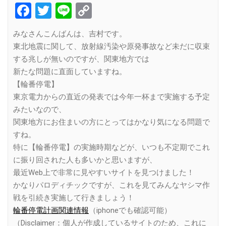
Facebook
Twitter
Line
Copy
Link
みなさんこんばんは、吉村です。
東北地震に関して、放射線汚染や原発事故など未だに収束
する兆しが無いのですが、関東地方では
新たな問題に直面していますね。
【輪番停電】
東京電力からの直近の発表では今年一杯まで実施する予定
みたいなので、
関東地方にお住まいの方にとってはかなり気になる問題で
すね。
特に【輪番停電】の実施時期などが、いつも不定期でこれ
に振り回された人も多いかと思いますが、
最近Web上で非常に見やすいサイトを見つけました！
かなりパロディチックですが、これを見てみんなヤシマ作
戦を引続き実施して行きましょう！
輪番停電計画関連情報
（iphoneでも確認可能）
（Disclaimer：個人が作成しているサイトのため、これに