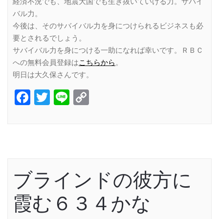
経済不況でも、地震大国でも生き抜いていける力。サバイ
バル力。
今後は、そのサバイバル力を身につけられるビジネスも必
要とされるでしょう。
サバイバル力を身につける一助になれば幸いです。ＲＢＣ
への無料会員登録は
こちらから
。
明日は大久保さんです。
Facebook
Twitter
Line
Copy
Link
ブラインドの彼方に
霞む６３４かな