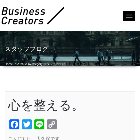
Toggl
navig
スタッフブログ
( Page173 )
Home
/
Archive by category "スタッフブログ"
心を整える。
Facebook
Twitter
Line
Copy
Link
こんにちは、大久保です。