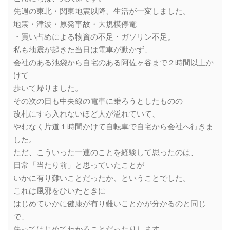
先週の東北・関東地震以降、生活が一変しました。
地震・津波・原発事故・大規模停電
・買い占めによる物資の不足・ガソリン不足。
私も地震が起きた当日は電車が動かず、
会社のある池袋から自宅のある阿佐ヶ谷まで２時間以上か
けて
歩いて帰りました。
その次の日も中央線の電車に乗ろうとしたものの
改札にすら入れないほど人が溢れていて、
やむなく片道１時間かけて自転車で自宅から会社へ行きま
した。
ただ、こういった一連のことを経験して思ったのは、
日常「当たり前」と思っていたことが
いかに有り難いことだったか、ということでした。
これは風邪をひいたときに
はじめていかに健康が有り難いことかが分かるのと同じ
で、
失ってはじめてわかることだったりします。