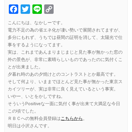
Facebook
Twitter
Line
Copy
Link
こんにちは、なかしーです。
電力不足の為の省エネ化が凄い勢いで展開されてますが、
多分にもれず、うちでは昼間の証明を消して、太陽光で仕
事をするようになってます。
実は、これまであんまりまじまじと見た事が無かった窓の
外の景色が、非常に素晴らしいものであったのに気付くこ
とが出来ました。
夕暮れ時のあの夕焼けとのコントラストとか最高です。
そして何より、いままでほとんど見た事が無かった東京ス
カイツリーが、実は非常に良く見えているという事実。
いやー、いとをかしですね。
そういうPositiveな一面に気付く事が出来て大満足な今日
この頃でした。
ＲＢＣへの無料会員登録は
こちらから
。
明日は小沢さんです。