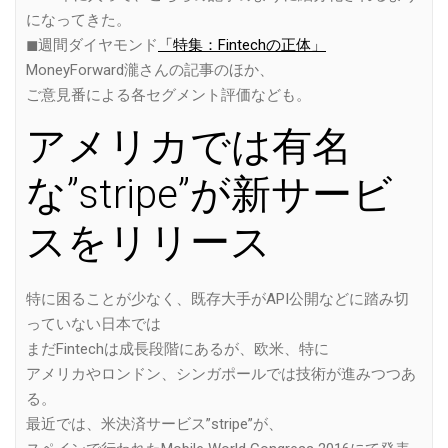
になってきた。
◼︎週間ダイヤモンド
「特集：Fintechの正体」
MoneyForward瀧さんの記事のほか、
ご意見番による各セグメント評価なども。
アメリカでは有名
な”stripe”が新サービ
スをリリース
特に困ることが少なく、既存大手がAPI公開などに踏み切
っていない日本では
まだFintechは成長段階にあるが、欧米、特に
アメリカやロンドン、シンガポールでは技術が進みつつあ
る。
最近では、米決済サービス”stripe”が、