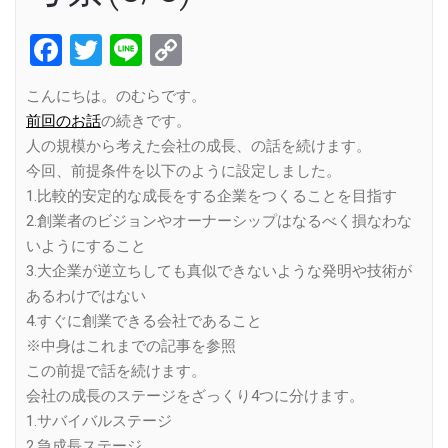
Facebook
Twitter
Line
Copy
Link
こんにちは。のむらです。
前回のお話
の続きです。
人の規模から考えた会社の成長、の話を続けます。
今回、前提条件を以下のように設定しました。
1.比較的安定的な成長をする企業をつくることを目指す
2.創業者のビジョンやオーナーシップはなるべく損なわな
いようにすること
3.大企業が逆立ちしても真似できないような発明や技術が
あるわけではない
4.すぐに創業できる会社であること
※中身はこれまでの記事を参照
この前提で話を続けます。
会社の成長のステージをざっくり4つに分けます。
1.サバイバルステージ
2.急成長ステージ