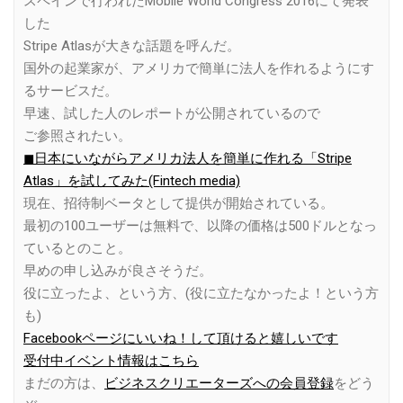
スペインで行われたMobile World Congress 2016にて発表
した
Stripe Atlasが大きな話題を呼んだ。
国外の起業家が、アメリカで簡単に法人を作れるようにす
るサービスだ。
早速、試した人のレポートが公開されているので
ご参照されたい。
◼︎日本にいながらアメリカ法人を簡単に作れる「Stripe
Atlas」を試してみた(Fintech media)
現在、招待制ベータとして提供が開始されている。
最初の100ユーザーは無料で、以降の価格は500ドルとなっ
ているとのこと。
早めの申し込みが良さそうだ。
役に立ったよ、という方、(役に立たなかったよ！という方
も)
Facebookページにいいね！して頂けると嬉しいです
受付中イベント情報はこちら
まだの方は、
ビジネスクリエーターズへの会員登録
をどう