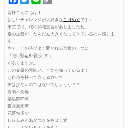
Link
皆様こんにちは！
新しいチャレンジが大好きな
こばめぐ
です♪
東京では、桜の開花宣言がありましたね。
春の足音が、だんだん大きくなってきているのを感じま
す。
さて、この時期よく聞かれる言葉の一つに
「春眠暁を覚えず」
がありますが…
この文章の意味と、全文を知っているよ！
と自信を持って言える方って
実は少ないのではないでしょうか？？
春眠不覚暁
処処聞啼鳥
夜来風雨声
花落知多少
しゅんみんあかつきをおぼえず
しょしょていちょうをきく