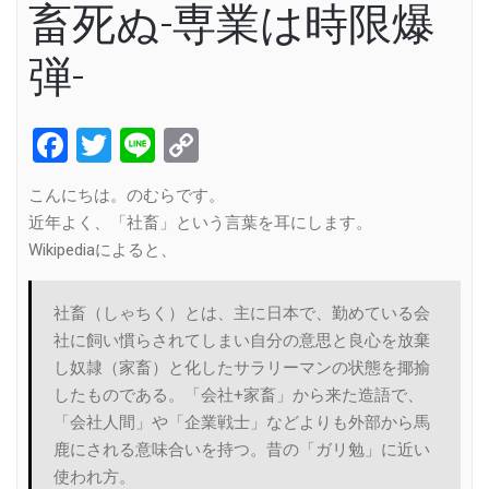
畜死ぬ-専業は時限爆
弾-
Facebook
Twitter
Line
Copy
Link
こんにちは。のむらです。
近年よく、「社畜」という言葉を耳にします。
Wikipediaによると、
社畜（しゃちく）とは、主に日本で、勤めている会
社に飼い慣らされてしまい自分の意思と良心を放棄
し奴隷（家畜）と化したサラリーマンの状態を揶揄
したものである。「会社+家畜」から来た造語で、
「会社人間」や「企業戦士」などよりも外部から馬
鹿にされる意味合いを持つ。昔の「ガリ勉」に近い
使われ方。