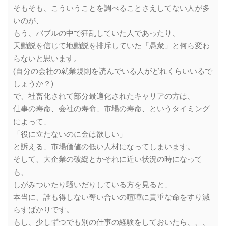
そもそも、こういうことを調べることさえしてない人が多
いのが、
もう、バブルの中で狂乱していた人であったり、
天動説を信じて地動説を排斥していた「愚衆」と何ら変わ
らないと思います。
(自分の会社の就業規則を読んでいる人がどれくらいいるで
しょうか？)
で、社畜化されて部分最適化されたキャリアの方は、
仕事の寿命、会社の寿命、市場の寿命、というタイミング
によって、
「役に立たないのに金は欲しい」
と訴える、市場価値の低い人材になってしまいます。
そして、大企業の破綻とかそれに近い状況の時になって
も、
しがみついたり騒いだりしている方を見ると、
本当に、誰も得しない奪い合いの喧嘩に貴重な命をすり減
らすばかりです。
もし、少しずつでも別の仕事の経験をしておいたら、、、