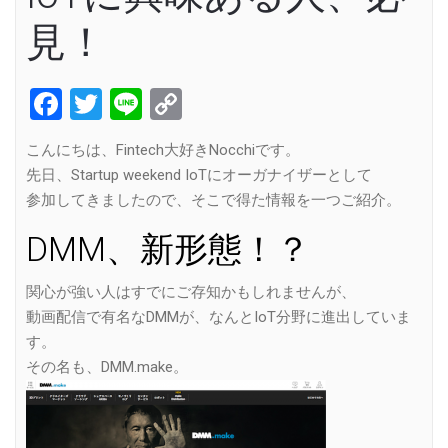
見！
Facebook
Twitter
Line
Copy
Link
こんにちは、Fintech大好きNocchiです。
先日、Startup weekend IoTにオーガナイザーとして
参加してきましたので、そこで得た情報を一つご紹介。
DMM、新形態！？
関心が強い人はすでにご存知かもしれませんが、
動画配信で有名なDMMが、なんとIoT分野に進出していま
す。
その名も、DMM.make。