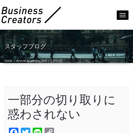
Toggl
navig
スタッフブログ
( Page20 )
Home
/
Archive by category "スタッフブログ"
一部分の切り取りに
惑わされない
Facebook
Twitter
Line
Copy