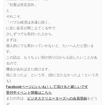
「社畜は安定志向」
と、
それこそ、
「バブル経済は永遠に続く」
に近い妄言が聞こえてくる中で、
少しずつでも気付いた人から、
まずは、
個人的にでも変わっていかないと、たいへんだと思いま
す。
この話は、もうちょい別の切り口からも話したいことがあ
るので、
機会があればまた続けます。
役に立ったよ、という方、(役に立たなかったよ！という方
も)
Facebookページにいいね！して頂けると嬉しいです
受付中イベント情報はこちら
まだの方は、
ビジネスクリエーターズへの会員登録
をどう
ぞ。