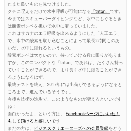
たまた良いものを見つけました。
クチに咥えるだけで水中呼吸が可能になる
『triton』
です。
今まではスキューバーダイビングなど、水中にもぐるとき
は酸素ボンベを担いで水中に潜っていました。
これはサカナのエラ呼吸を出来るようにした「人工エラ」
で、水中の酸素を取り込むことによって最長2時間ものあ
いだ、水中に潜れるというもの。
酸素ボンベは大きいので、持っていける数に限りがありま
すが、このコンパクトな『triton』であれば、たくさん持っ
ていくことができるので、より長く水中に潜ることができ
るようになるはず。
最終テストを終え、2017年には出荷ができるようになると
ころまで、進んでいるそうです。
今後も技術の進歩で、このようなものが増えるといいです
ね！
面白かったよ、という方は、
Facebookページにいいね！
もして頂けると嬉しいです
まだの方は、
ビジネスクリエーターズへの会員登録
をどう