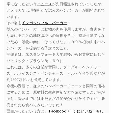
字になったという
ニュース
が先日報道されていましたが、
アメリカでは現在新たな試みのハンバーガーが開発されて
います。
その名も
インポッシブル・バーガー
！
従来のハンバーガーは動物の肉を使用しますが、食肉を作
り続けることの地球環境への負担を考え、持続可能ではな
いため、動物の肉に「そっくりな」１００％植物由来のハ
ンバーガーを提供する予定とのこと。
開発者は、米スタンフォード大学教授から起業家に転じた
パトリック・ブラウン氏（６０）。
これには、多くの企業が賛同し、グーグル・ベンチャー
ズ、ホライズンズ・ベンチャーズ、ビル・ゲイツ氏などが
約7500万ドルを出資しています。
今後の課題は、従来のハンバーガーチェーンと同等の価格
にするために、原材料の生産体制などを確立すること等が
あり、普及までにはまだまだ時間がかかりそうですが、発
売されたら食べてみたいですね！
面白かったという方は、
Facebookページにいいね！もし