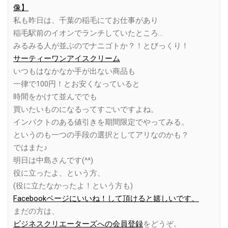
像】
私も昨日は、千葉の稲毛にてお仕事があり
稲毛駅前のイオンでランチしていたところ…
みるみる人が並ぶのでナニゴトか？！とびっくり！
サーティーワンアイスクリーム
いつもはなかなか手が出ない商品も
一律で100円！とお安くなっていると
時間をかけて並んででも
買いたいものになるってすごいですよね。
インパクトのある値引きを期間限定でやってみる。
というのも一つの手段の選択としてアリなのかも？
ではまた♪
明日は中島さんです(^^)
役に立ったよ、という方、
(役に立たなかったよ！という方も)
Facebookページにいいね！して頂けると嬉しいです。
まだの方は、
ビジネスクリエーターズへの会員登録
をどうぞ。