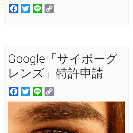
Facebook
Twitter
Line
Copy
Link
Google「サイボーグ
レンズ」特許申請
Facebook
Twitter
Line
Copy
Link