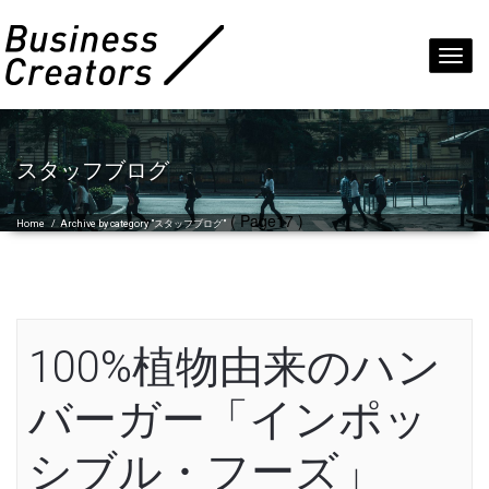
Toggl
navig
スタッフブログ
( Page17 )
Home
/
Archive by category "スタッフブログ"
100%植物由来のハン
バーガー「インポッ
シブル・フーズ」