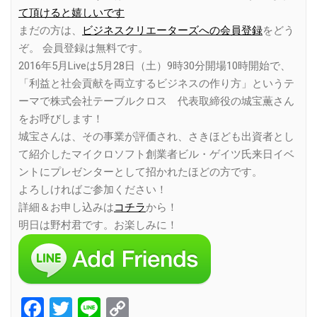
て頂けると嬉しいです
まだの方は、
ビジネスクリエーターズへの会員登録
をどう
ぞ。 会員登録は無料です。
2016年5月Liveは5月28日（土）9時30分開場10時開始で、
「利益と社会貢献を両立するビジネスの作り方」というテ
ーマで株式会社テーブルクロス 代表取締役の城宝薫さん
をお呼びします！
城宝さんは、その事業が評価され、さきほども出資者とし
て紹介したマイクロソフト創業者ビル・ゲイツ氏来日イベ
ントにプレゼンターとして招かれたほどの方です。
よろしければご参加ください！
詳細＆お申し込みは
コチラ
から！
明日は野村君です。お楽しみに！
Facebook
Twitter
Line
Copy