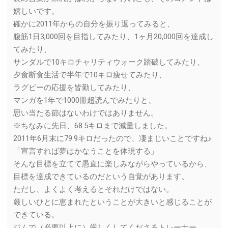
嬉しいです。
確かに2011年からの自分を振り返ってみると、
腹筋1日3,000回を目指してみたり、1ヶ月20,000回を達成し
てみたり、
サンダルで10キロチャリティウォーク踏破してみたり、
夕食断食生活で半年で10キロ痩せてみたり、
ラグビーの応援を皆勤してみたり、
マンガを1年で1000冊超読んでみたりと、
思い当たる節はないわけではありません。
※ちなみに先日、68.5キロまで減量しました。
2011年6月末に79.9キロだったので、凄まじいことですね♪
「宣言すれば夢はかなうことを体現する」
そんな目標を立てて愚直に楽しみながらやっているから、
目標を達成できているのだという自覚があります。
ただし、よくよく考えるとそれだけではない。
厳しいひとに恵まれたということが大きいと感じることが
できている。
ジムで（必要以上に）厳しくしてくださるトレーナー。