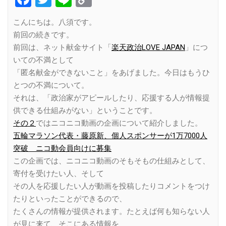
Link
こんにちは。八須です。
前回の続きです。
前回は、ネット献金サイト「
楽天政治LOVE JAPAN
」につ
いての不満として
「匿名献金ができないこと」をあげました。今日はもうひ
とつの不満について。
それは、「政治家がアピールしたり、応援する人が情報提
供できる仕組みがない」ということです。
その２
ではニコニコ動画の企画について紹介しました。
五輪マラソン代表・藤原新、個人スポンサーが1万7000人
突破 ニコ動会員向けに募集
この企画では、ニコニコ動画のそもそもの仕組みとして、
寄付を受けたい人、そして
その人を応援したい人が動画を投稿したりコメントをつけ
たりといったことができるので、
たくさんの情報が提供されます。たとえば何も知らない人
が見に来て、そこにある情報を