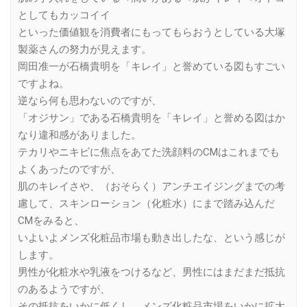
としてもカッコイイ
といった価値観を消費者にもってもらおうとしている大塚
製薬さんの努力が見えます。
岡田准一が石橋貴明を「キレイ」と誉めている図もすごい
ですよね。
逆なら何も思わないのですが、
「オジサン」である石橋貴明を「キレイ」と誉める図はか
なり違和感がありました。
テカリやニキビに焦点をあてた洗顔料のCMはこれまでも
よくあったのですが、
肌のキレイさや、（おそらく）アンチエイジングまでの考
慮して、スキンローション（化粧水）にまで踏み込んだ
CMをみると、
いよいよメンズ化粧品市場も動き出したな、という感じが
します。
男性が化粧水や乳液をつけるなど、男性にはまだまだ抵抗
のあるようですが、
その抵抗をいかに低くし、メンズ化粧品市場をいかに拡大