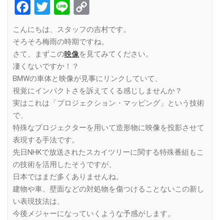
Facebook
Twitter
Line
Copy
Link
こんにちは、スタッフの吉村です。
そろそろ梅雨の時期ですね。
さて、まずこの
映像
を見てみてください。
凄くないですか！？
BMWの車体と映像が見事にリンクしていて、
視覚にインパクトさを訴えてくる感じしませんか？
実はこれは「プロジェクション・マッピング」という技術
で、
特殊なプロジェクターを用いて造形物に映像を投影させて
表現する手法です。
先日NHKで放送されたスカイツリーに関する特殊番組もこ
の技術を活用したそうですが、
日本ではまだ多くありませんね。
建物や車、壁面などの対処物を傷つけることないこの新し
い表現技法は、
今後メジャーになっていくような予感がします。