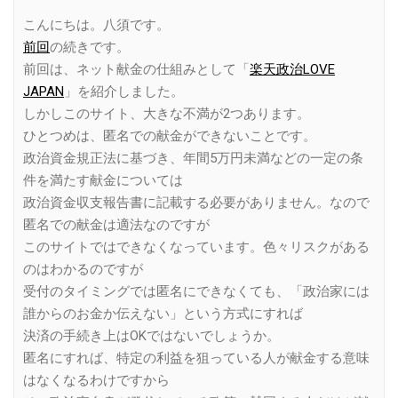
Link
こんにちは。八須です。
前回
の続きです。
前回は、ネット献金の仕組みとして「
楽天政治LOVE
JAPAN
」を紹介しました。
しかしこのサイト、大きな不満が2つあります。
ひとつめは、匿名での献金ができないことです。
政治資金規正法に基づき、年間5万円未満などの一定の条
件を満たす献金については
政治資金収支報告書に記載する必要がありません。なので
匿名での献金は適法なのですが
このサイトではできなくなっています。色々リスクがある
のはわかるのですが
受付のタイミングでは匿名にできなくても、「政治家には
誰からのお金か伝えない」という方式にすれば
決済の手続き上はOKではないでしょうか。
匿名にすれば、特定の利益を狙っている人が献金する意味
はなくなるわけですから