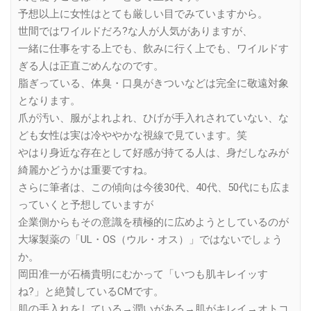
予想以上に女性はとても厳しい目でみていますから。
世間ではワイルドだろ?な人が人気がありますが、
一緒に仕事をする上でも、飲みに行く上でも、ワイルドす
ぎる人は正直ごめんなのです。
脂ぎっている、体臭・口臭がきついなどは完全に敬遠対象
となります。
爪が汚い、服がよれよれ、ひげが手入れされていない、な
ども女性は実は冷ややかな視線で見ています。笑
やはり身近な存在として好感が持てる人は、身だしなみが
綺麗かどうかは重要ですね。
さらに筆者は、この傾向は今後30代、40代、50代にも広ま
っていくと予想していますが
企業側からもその意識を積極的に広めようとしているのが
大塚製薬の「UL・OS（ウル・オス）」ではないでしょう
か。
岡田准一が石橋貴明にむかって「いつも肌キレイッす
ね?」と絶賛しているCMです。
肌の手入れをしている→潤いがある→肌がキレイ→オトコ