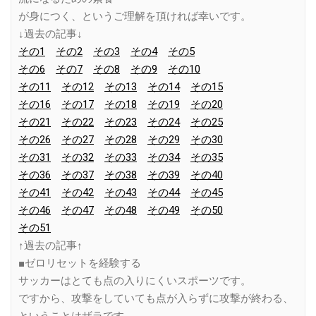
が身につく、というご理解を頂ければ幸いです。
↓過去の記事↓
その1
その2
その3
その4
その5
その6
その7
その8
その9
その10
その11
その12
その13
その14
その15
その16
その17
その18
その19
その20
その21
その22
その23
その24
その25
その26
その27
その28
その29
その30
その31
その32
その33
その34
その35
その36
その37
その38
その39
その40
その41
その42
その43
その44
その45
その46
その47
その48
その49
その50
その51
↑過去の記事↑
■ゼロリセットを経験する
サッカーはとても点の入りにくいスポーツです。
ですから、攻撃をしていても点が入らずに攻撃が終わる、
ということはザラです。