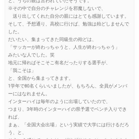
と、うちの親は言われていたそうです。
※その中で自分のチャレンジを邪魔しないで、
送り出してくれた自分の親にはとても感謝しています。
そして、予想通り、高校に行けば、勉強は殆どしませんで
した。
だいたい、集まってきた同級生の殆どは、
「サッカーが終わっちゃうと、人生が終わっちゃう」
みたいな人でした。笑
地元に帰ればそこそこ有名だったりする選手が、
「我こそは」
と、全国から集まってきます。
1学年で80名くらいいましたが、もちろん、全員がメンバ
ーにはなれません。
インターハイは毎年のように出場していたので、
つまり、3年時のインターハイの県予選でベンチ入りでき
れば、
まぁ、「全国大会出場」という実績で大学には行けるだろ
う、と、