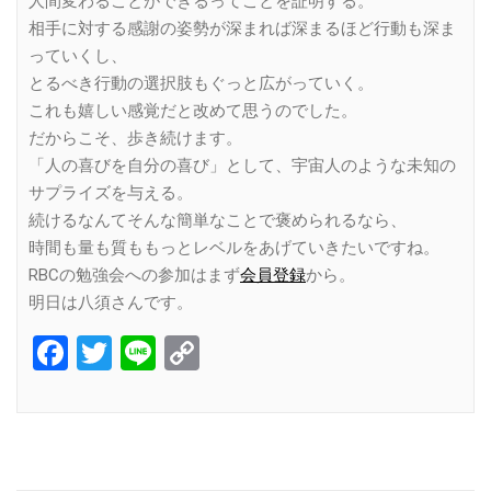
人間変わることができるってことを証明する。
相手に対する感謝の姿勢が深まれば深まるほど行動も深ま
っていくし、
とるべき行動の選択肢もぐっと広がっていく。
これも嬉しい感覚だと改めて思うのでした。
だからこそ、歩き続けます。
「人の喜びを自分の喜び」として、宇宙人のような未知の
サプライズを与える。
続けるなんてそんな簡単なことで褒められるなら、
時間も量も質ももっとレベルをあげていきたいですね。
RBCの勉強会への参加はまず
会員登録
から。
明日は八須さんです。
Facebook
Twitter
Line
Copy
Link