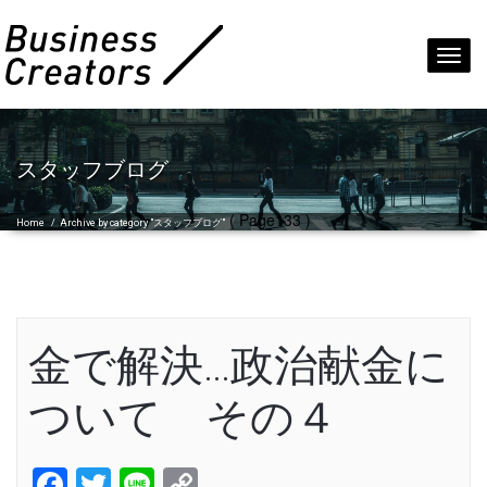
Toggl
navig
スタッフブログ
( Page133 )
Home
/
Archive by category "スタッフブログ"
金で解決…政治献金に
ついて その４
Facebook
Twitter
Line
Copy