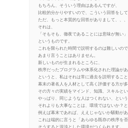
もちろん、そういう理由はあるんですが、
比較的分かりやすいので、こういう回答をして
ただ、もっと本質的な回答がありまして、、、
それは、
「そもそも、徹夜であることには意味が無い」
というものです。
これを限られた時間で説明するのは難しいので
あまり言うことはありません。
新しいものが生まれるところに、
秩序だったプログラムや体系化された理論があ
というと、私はそれは常に過去を説明すること
幕末の著名人を人材として高く評価する方が多
その方々の実績をマインド、知識、スキルとい
やっぱり、同じような人はつくれない、という
それよりも大事なことは、環境ではないか？と
例えば幕末であれば、ええじゃないか騒動があ
これは端的に言うと「あらゆる既存の秩序を否
そうすると混沌とした環境がつくられます。