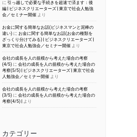
に
引っ越しで必要な手続きを超速で済ます：後
編 | ビジネスクリエーターズ | 東京で社会人勉強
会／セミナー開催
より
お金に関する簡単なお話(ビジネスマンと泥棒の
違い)
に
お金に関する簡単なお話(お金の種類を
ざっくり分けてみる) | ビジネスクリエーターズ |
東京で社会人勉強会／セミナー開催
より
会社の成長を人の規模から考えた場合の考察
(4/5)
に
会社の成長を人の規模から考えた場合の
考察(5/5) | ビジネスクリエーターズ | 東京で社会
人勉強会／セミナー開催
より
会社の成長を人の規模から考えた場合の考察
(3/5)
に
会社の成長を人の規模から考えた場合の
考察(4/5) |
より
カテゴリー