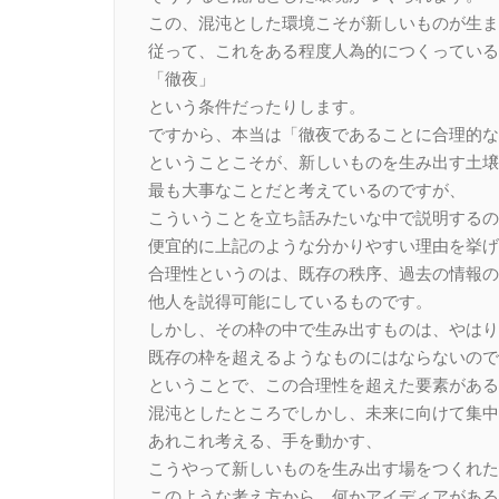
この、混沌とした環境こそが新しいものが生ま
従って、これをある程度人為的につくっている
「徹夜」
という条件だったりします。
ですから、本当は「徹夜であることに合理的な
ということこそが、新しいものを生み出す土壌
最も大事なことだと考えているのですが、
こういうことを立ち話みたいな中で説明するの
便宜的に上記のような分かりやすい理由を挙げ
合理性というのは、既存の秩序、過去の情報の
他人を説得可能にしているものです。
しかし、その枠の中で生み出すものは、やはり
既存の枠を超えるようなものにはならないので
ということで、この合理性を超えた要素がある
混沌としたところでしかし、未来に向けて集中
あれこれ考える、手を動かす、
こうやって新しいものを生み出す場をつくれた
このような考え方から、何かアイディアがある