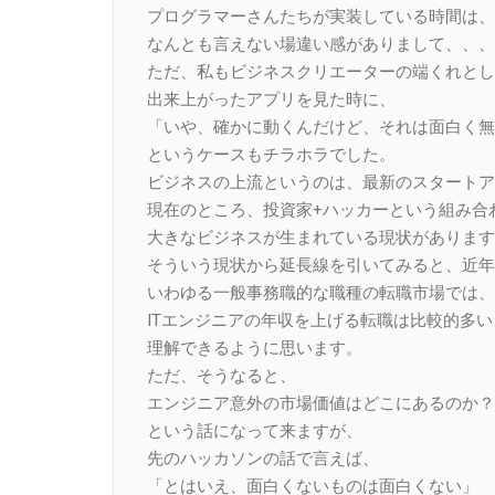
プログラマーさんたちが実装している時間は、
なんとも言えない場違い感がありまして、、、
ただ、私もビジネスクリエーターの端くれとし
出来上がったアプリを見た時に、
「いや、確かに動くんだけど、それは面白く無
というケースもチラホラでした。
ビジネスの上流というのは、最新のスタートア
現在のところ、投資家+ハッカーという組み合
大きなビジネスが生まれている現状があります
そういう現状から延長線を引いてみると、近年
いわゆる一般事務職的な職種の転職市場では、
ITエンジニアの年収を上げる転職は比較的多
理解できるように思います。
ただ、そうなると、
エンジニア意外の市場価値はどこにあるのか？
という話になって来ますが、
先のハッカソンの話で言えば、
「とはいえ、面白くないものは面白くない」