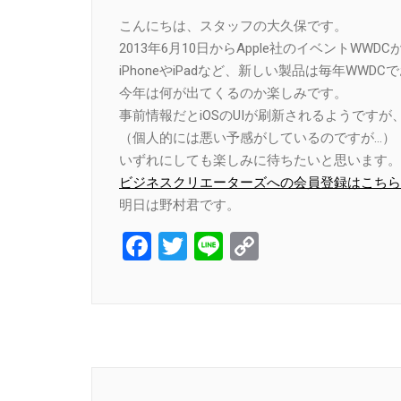
Link
こんにちは、スタッフの大久保です。
2013年6月10日からApple社のイベントWWD
iPhoneやiPadなど、新しい製品は毎年WW
今年は何が出てくるのか楽しみです。
事前情報だとiOSのUIが刷新されるようです
（個人的には悪い予感がしているのですが…）
いずれにしても楽しみに待ちたいと思います。
ビジネスクリエーターズへの会員登録はこちら
明日は野村君です。
Facebook
Twitter
Line
Copy
Link