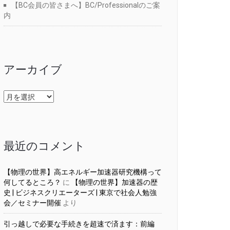
【BC会員の皆さまへ】BC/Professionalのご案
内
アーカイブ
ア
ー
カ
イ
ブ
最近のコメント
【物理の世界】高エネルギー加速器研究機構って
何してるところ？
に
【物理の世界】加速器の歴
史 | ビジネスクリエーターズ | 東京で社会人勉強
会／セミナー開催
より
引っ越しで必要な手続きを超速で済ます：前編