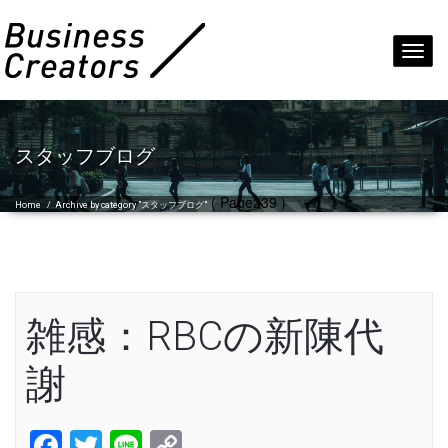
Toggl
navig
スタッフブログ
( Page239 )
Home
/
Archive by category "スタッフブログ"
雑感：RBCの新陳代
謝
Facebook
Twitter
Line
Copy