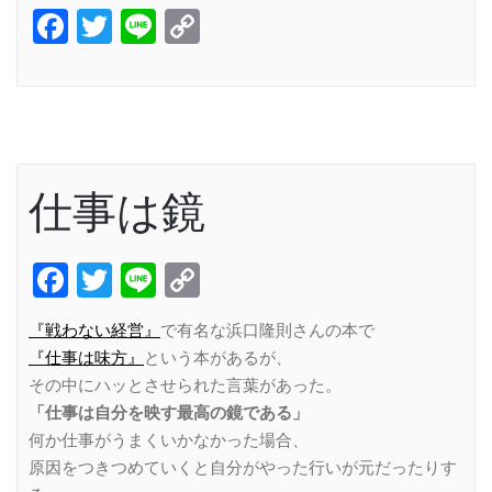
Facebook
Twitter
Line
Copy
Link
仕事は鏡
Facebook
Twitter
Line
Copy
Link
『戦わない経営』
で有名な浜口隆則さんの本で
『仕事は味方』
という本があるが、
その中にハッとさせられた言葉があった。
「仕事は自分を映す最高の鏡である」
何か仕事がうまくいかなかった場合、
原因をつきつめていくと自分がやった行いが元だったりす