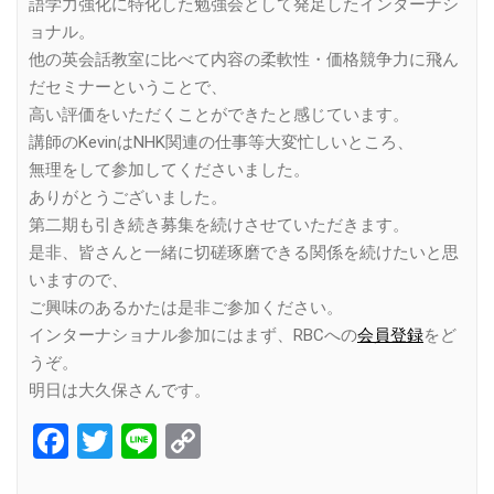
語学力強化に特化した勉強会として発足したインターナシ
ョナル。
他の英会話教室に比べて内容の柔軟性・価格競争力に飛ん
だセミナーということで、
高い評価をいただくことができたと感じています。
講師のKevinはNHK関連の仕事等大変忙しいところ、
無理をして参加してくださいました。
ありがとうございました。
第二期も引き続き募集を続けさせていただきます。
是非、皆さんと一緒に切磋琢磨できる関係を続けたいと思
いますので、
ご興味のあるかたは是非ご参加ください。
インターナショナル参加にはまず、RBCへの
会員登録
をど
うぞ。
明日は大久保さんです。
Facebook
Twitter
Line
Copy
Link