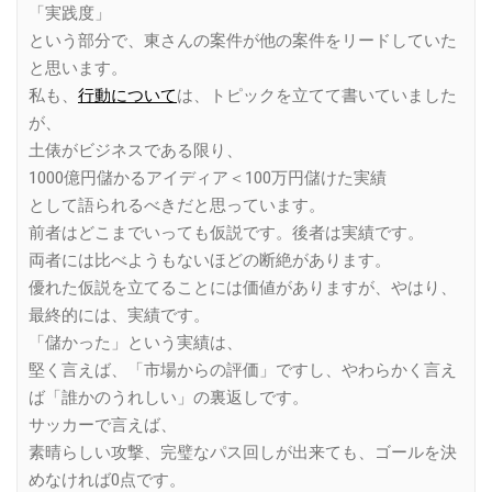
「実践度」
という部分で、東さんの案件が他の案件をリードしていた
と思います。
私も、
行動について
は、トピックを立てて書いていました
が、
土俵がビジネスである限り、
1000億円儲かるアイディア＜100万円儲けた実績
として語られるべきだと思っています。
前者はどこまでいっても仮説です。後者は実績です。
両者には比べようもないほどの断絶があります。
優れた仮説を立てることには価値がありますが、やはり、
最終的には、実績です。
「儲かった」という実績は、
堅く言えば、「市場からの評価」ですし、やわらかく言え
ば「誰かのうれしい」の裏返しです。
サッカーで言えば、
素晴らしい攻撃、完璧なパス回しが出来ても、ゴールを決
めなければ0点です。