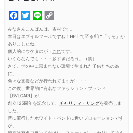
Facebook
Twitter
Line
Copy
Link
みなさんこんばんは、吉村です。
本日はエプイルフールですね！HP上で至る所に「うそ」が
ありましたね。
個人的にウケタのが→
これ
です。
いくらなんでも・・・多すぎだろう。（笑）
さて、世の中に恵まれない環境で生まれた子供たちの為
に、
色々な支援などが行われてますが・・・
この度、世界的に有名なファッション・ブランド
【BVLGARI】が、
創立125周年を記念して、
チャリティ・リング
を発売しま
した。
昔に流行したホワイト・バンドに近いプロモーションです
が、
流石は有名ブランドだけに、スキームがしっかりしてそう