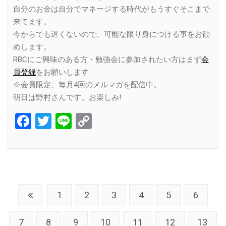
自分のお金は自分でマネージする時代がもうすぐそこまで
来てます。
今からでも遅くないので、可能な限り身につける事をお勧
めします。
RBCにご興味のある方・勉強会に参加されたい方はまず
会
員登録
をお願いします
※会員限定、毎月4回のメルマガを配信中。
明日は野村さんです。お楽しみ!
Facebook
Twitter
Line
Copy
Link
1
2
3
4
5
6
7
8
9
10
11
12
13