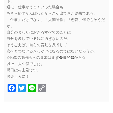
る。
逆に、仕事がうまくいった場合も
あきらめずがんばったからこそ出てきた結果である。
「仕事」だけでなく、「人間関係」「恋愛」何でもそうだ
が、
自分のまわりにおきるすべてのことは
自分を映している鏡に過ぎないのだ。
そう思えば、自らの言動を反省して、
次へとつなげるきっかけになるのではないだろうか。
☆RBCの勉強会への参加はまず
会員登録
から☆
以上、大久保でした。
明日は村上君です。
お楽しみに！
Facebook
Twitter
Line
Copy
Link