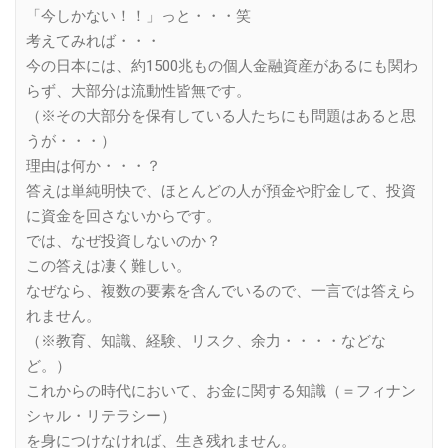
「今しかない！！」っと・・・笑
考えてみれば・・・
今の日本には、約1500兆もの個人金融資産があるにも関わ
らず、大部分は流動性皆無です。
（※その大部分を保有している人たちにも問題はあると思
うが・・・）
理由は何か・・・？
答えは単純明快で、ほとんどの人が預金や貯金して、投資
に資金を回さないからです。
では、なぜ投資しないのか？
この答えは凄く難しい。
なぜなら、複数の要素を含んでいるので、一言では答えら
れません。
（※教育、知識、経験、リスク、余力・・・・などな
ど。）
これからの時代において、お金に関する知識（＝フィナン
シャル・リテラシー）
を身につけなければ、生き残れません。