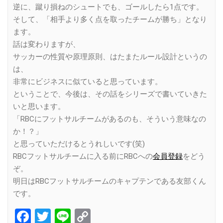
逆に、蹴り損ねのシュートでも、ゴールしたら1点です。
そして、「相手より多く点を取ったチームが勝ち」となり
ます。
話は変わりますが、
サッカーの性質や原理原則、はたまたルール設計というの
は、
非常にビジネスに似ていると思っています。
ということで、今後は、その話をシリーズで書いていきた
いと思います。
「RBCにフットサルチームがあるのも、そういう意味なの
か！？」
と思っていただけるとうれしいです(笑)
RBCフットサルチームに入る前にRBCへの
会員登録
をどう
ぞ。
明日はRBCフットサルチームのキャプテンである友部くん
です。
Facebook
Twitter
Line
Copy