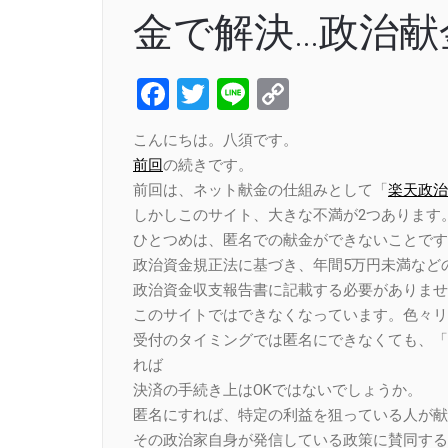
金で解決…政治
Facebook
Twitter
Line
Copy
Link
こんにちは。八須です。
前回
の続きです。
前回は、ネット献金の仕組みとして「
楽天政治L
しかしこのサイト、大きな不満が2つあります
ひとつめは、匿名での献金ができないことです
政治資金規正法に基づき、年間5万円未満など
政治資金収支報告書に記載する必要がありませ
このサイトではできなくなっています。色々リ
受付のタイミングでは匿名にできなくても、「
れば
決済の手続き上はOKではないでしょうか。
匿名にすれば、特定の利益を狙っている人が献
その政治家自身が発信している政策に賛同する