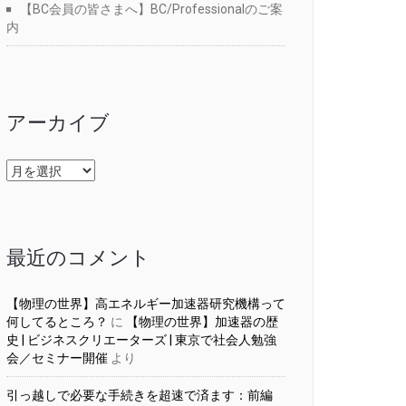
【BC会員の皆さまへ】BC/Professionalのご案
内
アーカイブ
ア
ー
カ
イ
ブ
最近のコメント
【物理の世界】高エネルギー加速器研究機構って
何してるところ？
に
【物理の世界】加速器の歴
史 | ビジネスクリエーターズ | 東京で社会人勉強
会／セミナー開催
より
引っ越しで必要な手続きを超速で済ます：前編