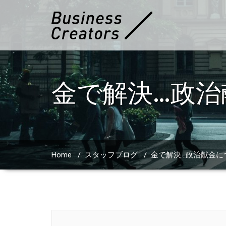
金で解決…政
Home
/
スタッフブログ
/
金で解決…政治献金に