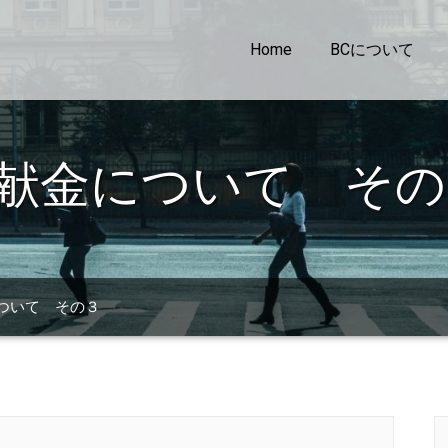
Home
BCについて
治献金について その
ついて その３