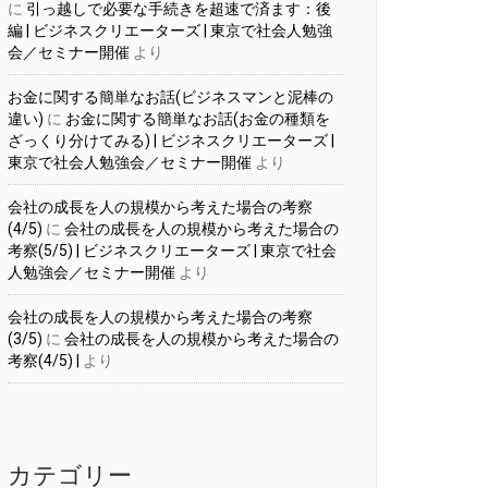
に
引っ越しで必要な手続きを超速で済ます：後
編 | ビジネスクリエーターズ | 東京で社会人勉強
会／セミナー開催
より
お金に関する簡単なお話(ビジネスマンと泥棒の
違い)
に
お金に関する簡単なお話(お金の種類を
ざっくり分けてみる) | ビジネスクリエーターズ |
東京で社会人勉強会／セミナー開催
より
会社の成長を人の規模から考えた場合の考察
(4/5)
に
会社の成長を人の規模から考えた場合の
考察(5/5) | ビジネスクリエーターズ | 東京で社会
人勉強会／セミナー開催
より
会社の成長を人の規模から考えた場合の考察
(3/5)
に
会社の成長を人の規模から考えた場合の
考察(4/5) |
より
カテゴリー