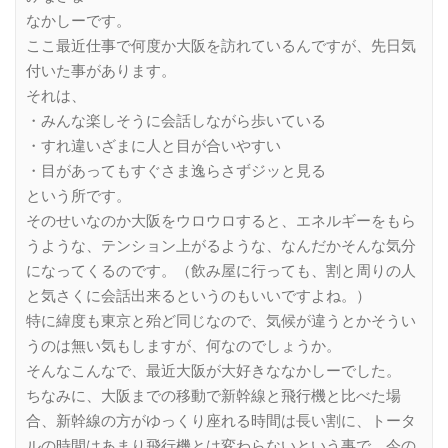
なかしーです。
ここ最近仕事で何度か大阪を訪れているんですが、先日気
付いた事があります。
それは、
・みんな楽しそうに会話しながら歩いている
・すれ違いざまに人と目が合いやすい
・目があってもすぐさま逸らさずジッと見る
という所です。
そのせいなのか大阪をウロウロすると、エネルギーをもら
うような、テンション上がるような、なんだかそんな気分
になってくるのです。（飲み屋に行っても、割と周りの人
と気さくに会話出来るというのもいいですよね。）
特に緯度も東京と殆ど同じなので、気候が違うとかそうい
うのは無い気もしますが、何なのでしょうか。
そんなこんなで、最近大阪が大好きななかしーでした。
ちなみに、大阪までの移動で新幹線と飛行機と比べた場
合、新幹線の方がゆっくり座れる時間は長い割に、トータ
ルの時間はあまり飛行機とは変わらないという事で、今の