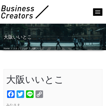
Toggl
navig
大阪いいとこ
Home
/
スタッフブログ
/
大阪いいとこ
大阪いいとこ
Facebook
Twitter
Line
Copy
Link
みなさま