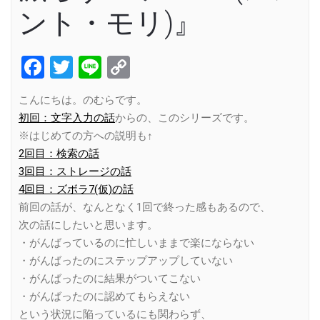
ント・モリ)』
Facebook
Twitter
Line
Copy
Link
こんにちは。のむらです。
初回：文字入力の話
からの、このシリーズです。
※はじめての方への説明も↑
2回目：検索の話
3回目：ストレージの話
4回目：ズボラ7(仮)の話
前回の話が、なんとなく1回で終った感もあるので、
次の話にしたいと思います。
・がんばっているのに忙しいままで楽にならない
・がんばったのにステップアップしていない
・がんばったのに結果がついてこない
・がんばったのに認めてもらえない
という状況に陥っているにも関わらず、