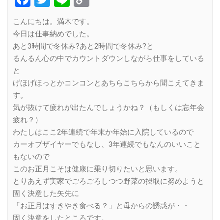
Link
こんにちは。満木です。
今日は仕事納めでした。
あと3時間で冬休み?あと2時間で冬休み?と
るんるん心の中でカウントダウンしながら仕事をしている
と
げほげほっとかコンコンとあちらこちらから聞こえてきま
す。
気が抜けて疲れが出たんでしょうかね？（もしくは忘年会
疲れ？）
わたしはここ2年連続で年末か年始に入院しているので
カーオブザイヤーでもなし、3年連続でもなんのいいこと
もないので
このお正月こそは健康に乗り切りたいと思います。
とりあえず実家でごろごろしつつ野菜の摂取に努めようと
固く決意した矢先に
「お正月はすきやき食べる？」と母からの誘惑が・・
固く決意をしたところです。