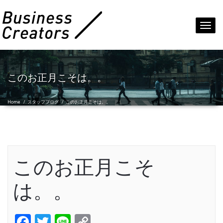
Toggl
navig
このお正月こそは。。
Home
/
スタッフブログ
/
このお正月こそは。。
このお正月こそ
は。。
Facebook
Twitter
Line
Copy