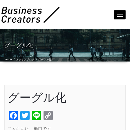
Toggl
navig
グーグル化
Home
/
スタッフブログ
/
グーグル化
グーグル化
Facebook
Twitter
Line
Copy
Link
こんにちは、樋口です。