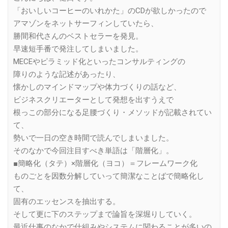
「おいしいコーヒーのいれかた」のCDが欲しかったので
アマゾンをネットサーフィンしていたら、
勝間和代さんのベストセラーを発見。
早速短手番で発注してしまいました。
MECEやピラミッド化といったコンサルティングの
障りのような記述があったり、
懐かしのマインドマップや体力づくりの話など、
ビジネスクリエーターとして発想を出すうえで
根っこの部分になる足腰づくり・メソッドが記載されてい
て、
勢いで一日の空き時間で読んでしまいました。
そのなかで今回注目すべき単語は「階層化」。
■簡略化（タテ）×階層化（ヨコ）＝フレームワーク化
ものごとを因数分解していって簡潔なことばで簡略化し
て、
固有のエッセンスを抽出する。
そして更に下のステップまで論旨を深堀りしていく。
最近仕事のなかで仕組みやシステムに関わることが多いの