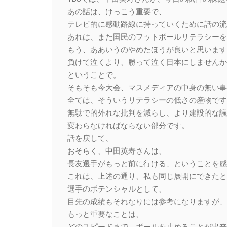
あの話は、けっこう重要で、
テレビ的に感動路線に持っていくために話の流
あれは、また国民のフットボールリテラシーを
もう、ああいうのやめたほうが良いと思います
負けて泣くより、勝って泣く日本にしませんか
ということで。
そもそも今大会、マスメディアの中身の無い事
全ては、そういうリテラシーの低さの産物です
無駄で的外れな批判を減らし、より建設的な議
変わらなければならない部分です。
話を戻して、
おそらく、中田英寿さんは、
長友選手がもっと前に行ける、ということを感
これは、上述の通り、私も同じ展開にできたと
選手のポテンシャルとして、
目先の成績もそれなりには参考になりますが、
もっと重要なことは、