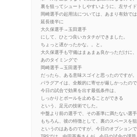
裏を狙ってシュートしやすいように、左サイド
岡崎選手の起用法については、あまり有効では
延長後半に
大久保選手→玉田選手
にして、ひとつ良いカタチができました。
ちょっと遅かったかな。。と。
大久保選手も守備はまぁまぁ良かっただけに、
あのタイミングで
岡崎選手→玉田選手
だったら、ある意味スゴイと思ったのですが。
パラグアイは、全般的に寄せが厳しかったので
今日の試合で効果を出す最低条件は、
しっかりとボールを止めることができる
という、足元の技術でした。
中盤より前の選手で、その基準に満たない選手
もちろん、彼の特徴として、裏のスペースを狙
というのはあるのですが、今日のオプションで
TBSでは、中田英寿さんが、今日の試合の課