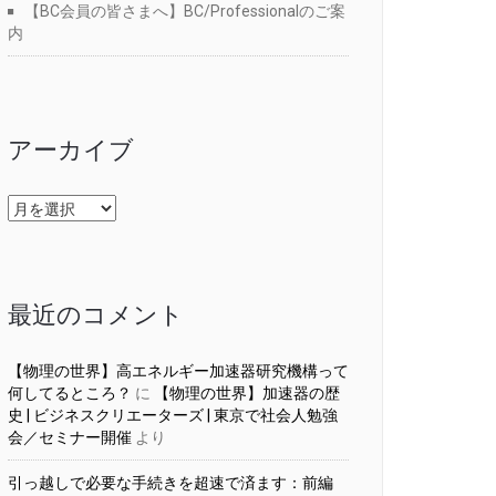
【BC会員の皆さまへ】BC/Professionalのご案
内
アーカイブ
ア
ー
カ
イ
ブ
最近のコメント
【物理の世界】高エネルギー加速器研究機構って
何してるところ？
に
【物理の世界】加速器の歴
史 | ビジネスクリエーターズ | 東京で社会人勉強
会／セミナー開催
より
引っ越しで必要な手続きを超速で済ます：前編