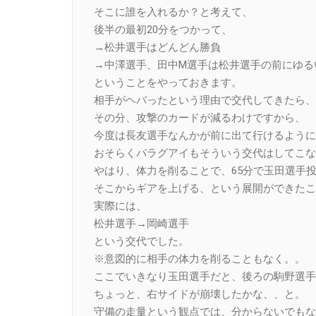
そこに誰を入れるか？と考えて、
後半の最初20分をつかって、
→松井選手はどんどん勝負
→中澤選手、田中M選手は松井選手の前にゆる
ということをやっておきます。
相手がヘバったという理由で交代してきたら、
その分、攻撃のカードが減るわけですから、
今度は長友選手なんかが前に出て行けるように
おそらくパラグアイもそういう交代はしてこな
やはり、体力を削ることで、65分で玉田選手
そこからギアを上げる、という展開ができたこ
実際には、
松井選手→岡崎選手
という交代でした。
※意図的に相手の体力を削ることもなく。。
ここでいきなり玉田選手だと、後ろの駒野選手
ちょっと、右サイドが崩壊したかな、、と。
守備の走量という観点では、分からないでもな