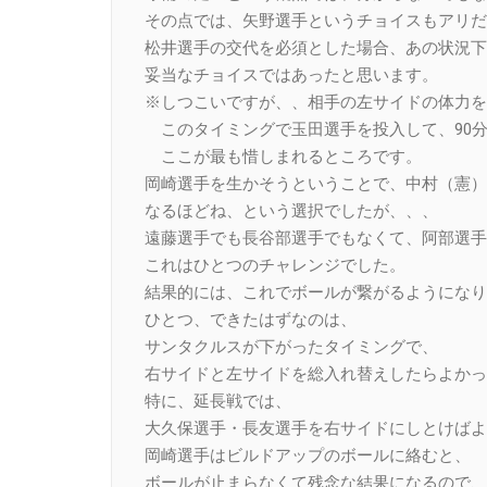
その点では、矢野選手というチョイスもアリだ
松井選手の交代を必須とした場合、あの状況下
妥当なチョイスではあったと思います。
※しつこいですが、、相手の左サイドの体力を
このタイミングで玉田選手を投入して、90
ここが最も惜しまれるところです。
岡崎選手を生かそうということで、中村（憲）
なるほどね、という選択でしたが、、、
遠藤選手でも長谷部選手でもなくて、阿部選手
これはひとつのチャレンジでした。
結果的には、これでボールが繋がるようになり
ひとつ、できたはずなのは、
サンタクルスが下がったタイミングで、
右サイドと左サイドを総入れ替えしたらよかっ
特に、延長戦では、
大久保選手・長友選手を右サイドにしとけばよ
岡崎選手はビルドアップのボールに絡むと、
ボールが止まらなくて残念な結果になるので、