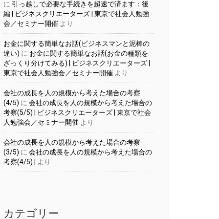
に
引っ越しで必要な手続きを超速で済ます：後
編 | ビジネスクリエーターズ | 東京で社会人勉強
会／セミナー開催
より
お金に関する簡単なお話(ビジネスマンと泥棒の
違い)
に
お金に関する簡単なお話(お金の種類を
ざっくり分けてみる) | ビジネスクリエーターズ |
東京で社会人勉強会／セミナー開催
より
会社の成長を人の規模から考えた場合の考察
(4/5)
に
会社の成長を人の規模から考えた場合の
考察(5/5) | ビジネスクリエーターズ | 東京で社会
人勉強会／セミナー開催
より
会社の成長を人の規模から考えた場合の考察
(3/5)
に
会社の成長を人の規模から考えた場合の
考察(4/5) |
より
カテゴリー