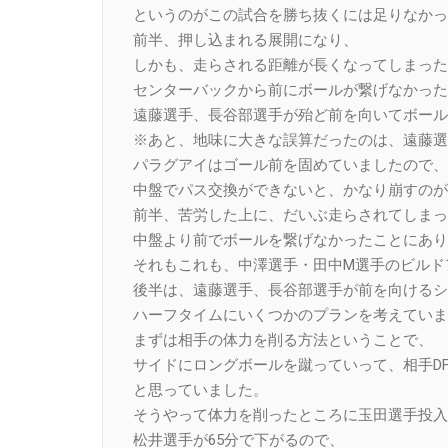
というのがこの試合を勝ち抜くには足りなかっ
前半、押し込まれる展開になり、
しかも、走らされる距離が長くなってしまった
センターバックから前にボールが繋げなかった
遠藤選手、長谷部選手が殆ど前を向いてボール
※あと、地味に大きな誤算だったのは、遠藤選
パラグアイはゴール前を固めていましたので、
中盤でパス交換ができないと、かなり崩すのが
前半、苦労した上に、だいぶ走らされてしまっ
中盤より前でボールを繋げなかったことにあり
それもこれも、中澤選手・田中M選手のビルド
後半は、遠藤選手、長谷部選手が前を向けるシ
ハーフタイムにいくつかのプランを考えていま
まずは相手の体力を削る方法ということで、
サイドにロングボールを蹴っていって、相手D
と思っていました。
そうやって体力を削ったところに玉田選手投入
松井選手が65分で下がるので、