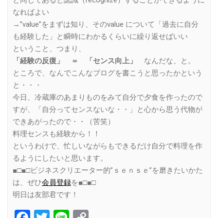
と同じであると認識（recognize）することができるように
なればよい
→”value”をまずは知り、そのvalue について「過去に自分
も経験した」と瞬時にわかるくらいに繰り返せばいい
ということ、つまり、
「経験の反復」 ＝ 「センス向上」
なんだな、と。
ところで、なんでこんなブログを書こうと思ったかという
と・・・
今日、冷蔵庫のあまりものをみて自分で夕食を作ったので
すが、「自分ってセンスないな・・」と心から思う代物が
できあがったので・・（苦笑）
料理センスも経験から！！
というわけで、忙しいながらもできるだけ自分で料理を作
るようにしたいと思います。
■□■□ビジネスクリエーター的”ｓｅｎｓｅ”を磨きたいかた
は、ぜひ
会員登録
を■□■□
明日は友部君です！
Facebook
Twitter
Line
Copy