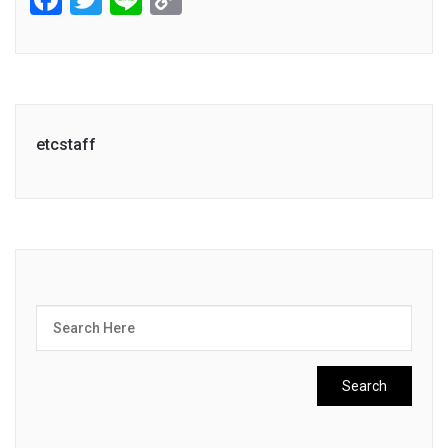
Link
etcstaff