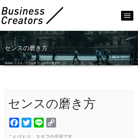
Toggl
navig
センスの磨き方
Home
/
スタッフブログ
/
センスの磨き方
センスの磨き方
Facebook
Twitter
Line
Copy
Link
こんばんは。スタフの庄司です。