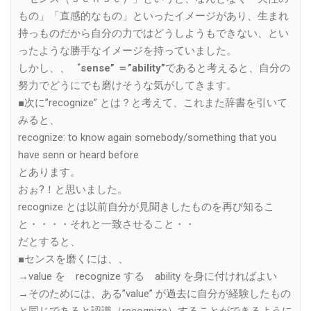
もの」「直感的なもの」といったイメージがあり、生まれ
持っものだから自分の力ではどうしようもできない、とい
ったような勝手なイメージを持っていました。
しかし、、
゛sense” ＝”ability”
であると考えると、自分の
努力でどうにでも磨けそうな気がしてきます。
■次に”recognize” とは？と考えて、これまた辞書を引いて
みると、
recognize: to know again somebody/something that you
have senn or heard before
とあります。
おぉ?！と思いました。
recognize とは以前自分が見聞きしたものを再び知るこ
と・・・・それと一致させること・・
だとすると、
■センスを磨くには、、
→value を recognize する ability を身に付ければよい
→そのためには、ある”value” が過去に自分が経験したもの