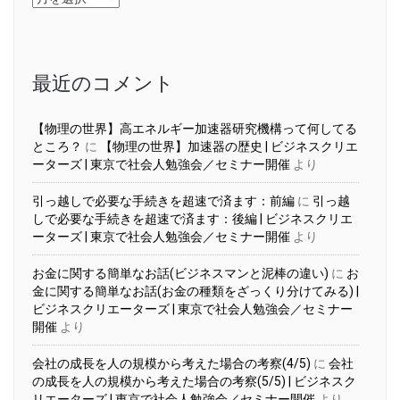
ー
カ
イ
ブ
最近のコメント
【物理の世界】高エネルギー加速器研究機構って何してる
ところ？
に
【物理の世界】加速器の歴史 | ビジネスクリエ
ーターズ | 東京で社会人勉強会／セミナー開催
より
引っ越しで必要な手続きを超速で済ます：前編
に
引っ越
しで必要な手続きを超速で済ます：後編 | ビジネスクリエ
ーターズ | 東京で社会人勉強会／セミナー開催
より
お金に関する簡単なお話(ビジネスマンと泥棒の違い)
に
お
金に関する簡単なお話(お金の種類をざっくり分けてみる) |
ビジネスクリエーターズ | 東京で社会人勉強会／セミナー
開催
より
会社の成長を人の規模から考えた場合の考察(4/5)
に
会社
の成長を人の規模から考えた場合の考察(5/5) | ビジネスク
リエーターズ | 東京で社会人勉強会／セミナー開催
より