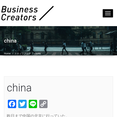
Toggl
navig
china
Home
/
スタッフブログ
/
china
china
Facebook
Twitter
Line
Copy
Link
昨日まで中国の北京に行っていた。