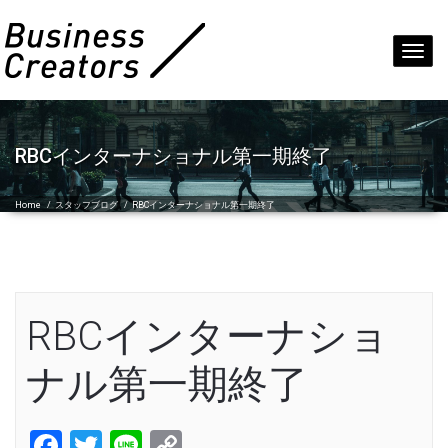
Toggl
navig
RBCインターナショナル第一期終了
Home
/
スタッフブログ
/
RBCインターナショナル第一期終了
RBCインターナショ
ナル第一期終了
Facebook
Twitter
Line
Copy