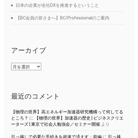
日本の企業が全社DXを推進するということ
【BC会員の皆さまへ】BC/Professionalのご案内
アーカイブ
ア
ー
カ
イ
ブ
最近のコメント
【物理の世界】高エネルギー加速器研究機構って何してる
ところ？
に
【物理の世界】加速器の歴史 | ビジネスクリエ
ーターズ | 東京で社会人勉強会／セミナー開催
より
引っ越しで必要な手続きを超速で済ます：前編
に
引っ越