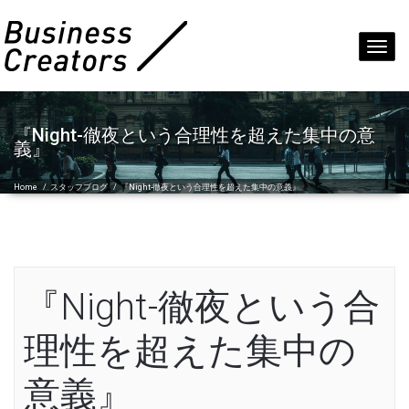
Toggl
navig
『Night-徹夜という合理性を超えた集中の意
義』
Home
/
スタッフブログ
/
『Night-徹夜という合理性を超えた集中の意義』
『Night-徹夜という合
理性を超えた集中の
意義』