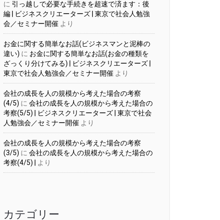
に
引っ越しで必要な手続きを超速で済ます：後
編 | ビジネスクリエーターズ | 東京で社会人勉強
会／セミナー開催
より
お金に関する簡単なお話(ビジネスマンと泥棒の
違い)
に
お金に関する簡単なお話(お金の種類を
ざっくり分けてみる) | ビジネスクリエーターズ |
東京で社会人勉強会／セミナー開催
より
会社の成長を人の規模から考えた場合の考察
(4/5)
に
会社の成長を人の規模から考えた場合の
考察(5/5) | ビジネスクリエーターズ | 東京で社会
人勉強会／セミナー開催
より
会社の成長を人の規模から考えた場合の考察
(3/5)
に
会社の成長を人の規模から考えた場合の
考察(4/5) |
より
カテゴリー