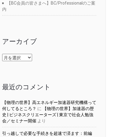
【BC会員の皆さまへ】BC/Professionalのご案
内
アーカイブ
ア
ー
カ
イ
ブ
最近のコメント
【物理の世界】高エネルギー加速器研究機構って
何してるところ？
に
【物理の世界】加速器の歴
史 | ビジネスクリエーターズ | 東京で社会人勉強
会／セミナー開催
より
引っ越しで必要な手続きを超速で済ます：前編