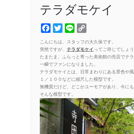
テラダモケイ
Facebook
Twitter
Line
Copy
Link
こんにちは、スタッフの大久保です。
突然ですが、
テラダモケイ
ってご存じでしょう
たまたま、ふらっと寄った美術館の売店でテラ
一瞬でファンになりました。
テラダモケイとは、日常まわりにある景色や風
１／１００などに縮尺した模型です。
無機質だけど、どこかユーモアがあり、今にも
そんな模型です。