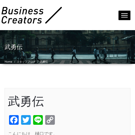
Toggl
navig
武勇伝
Home
/
スタッフブログ
/
武勇伝
武勇伝
Facebook
Twitter
Line
Copy
Link
こんにちは、樋口です。