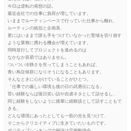
今日は逆転の発想の話。
最近会社での仕事に負荷が増しています。
いままでルーティンベースで行っていた仕事から離れ、
ルーティンの統括と企画系、
更にはいままで誰も手をつけていなかった聖域を切り崩す
ような業務に携わる機会が増えています。
同時並行してプロジェクトを進めるのは
なかなか容易ではありません。
ついつい冷静さを失ってしまうこともあれば、
青い鳥症候群になりそうになることもあります。
そんなときに心がけていることがひとつ。
「仕事での厳しい環境も後の日の武勇伝になる」
苦い経験ならば後日笑い話や自虐ネタとして話せるし、
同じ経験をしないように後輩に経験談として話すこともで
きる。
どんな環境にあったとしても一筋の光を見つけて、
そこからクリエイティブに生きていたいものです。
ポジティブシンキングの秘訣は定例勉強会。