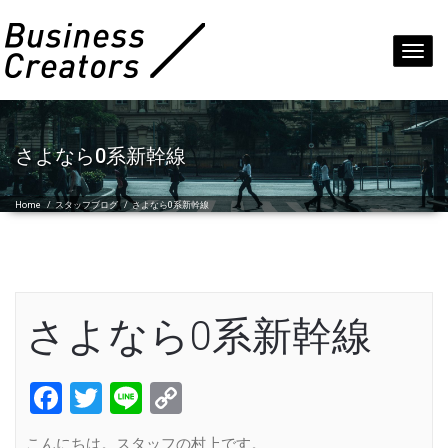
Toggl
navig
さよなら0系新幹線
Home
/
スタッフブログ
/
さよなら0系新幹線
さよなら0系新幹線
Facebook
Twitter
Line
Copy
Link
こんにちは。スタッフの村上です。