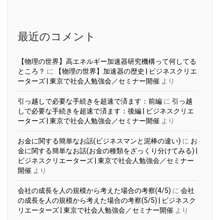
カ
イ
ブ
最近のコメント
【物理の世界】高エネルギー加速器研究機構って何してる
ところ？
に
【物理の世界】加速器の歴史 | ビジネスクリエ
ーターズ | 東京で社会人勉強会／セミナー開催
より
引っ越しで必要な手続きを超速で済ます：前編
に
引っ越
しで必要な手続きを超速で済ます：後編 | ビジネスクリエ
ーターズ | 東京で社会人勉強会／セミナー開催
より
お金に関する簡単なお話(ビジネスマンと泥棒の違い)
に
お
金に関する簡単なお話(お金の種類をざっくり分けてみる) |
ビジネスクリエーターズ | 東京で社会人勉強会／セミナー
開催
より
会社の成長を人の規模から考えた場合の考察(4/5)
に
会社
の成長を人の規模から考えた場合の考察(5/5) | ビジネスク
リエーターズ | 東京で社会人勉強会／セミナー開催
より