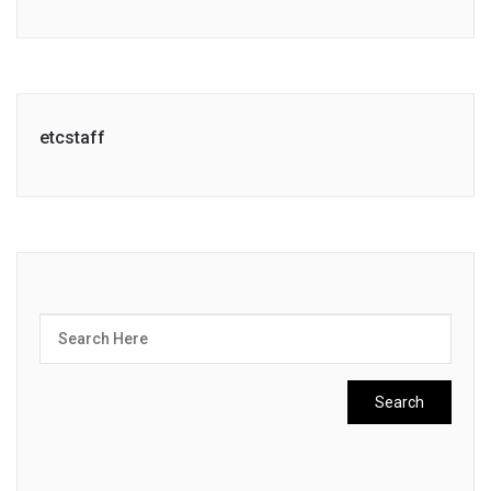
Link
etcstaff