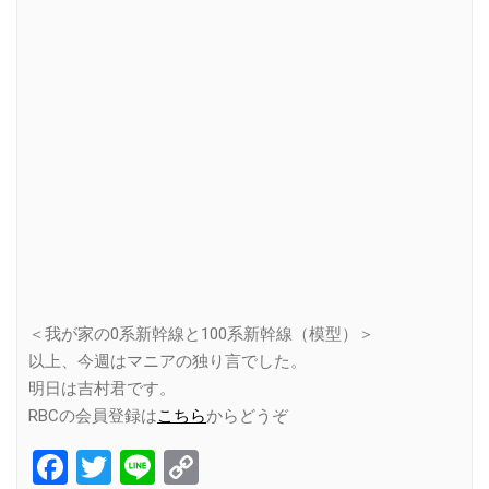
＜我が家の0系新幹線と100系新幹線（模型）＞
以上、今週はマニアの独り言でした。
明日は吉村君です。
RBCの会員登録は
こちら
からどうぞ
Facebook
Twitter
Line
Copy