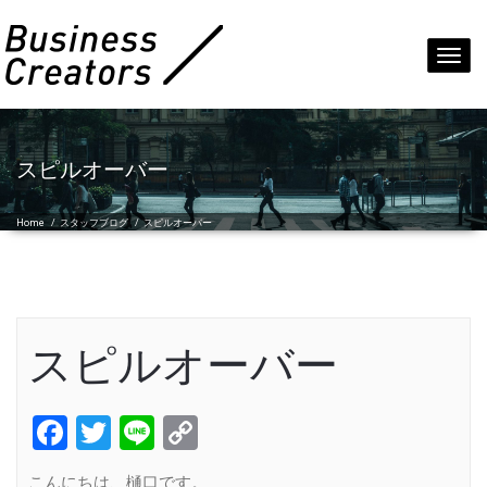
Toggl
navig
スピルオーバー
Home
/
スタッフブログ
/
スピルオーバー
スピルオーバー
Facebook
Twitter
Line
Copy
Link
こんにちは、樋口です。