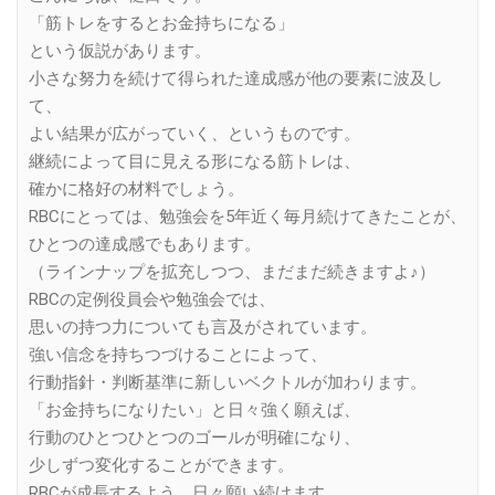
「筋トレをするとお金持ちになる」
という仮説があります。
小さな努力を続けて得られた達成感が他の要素に波及し
て、
よい結果が広がっていく、というものです。
継続によって目に見える形になる筋トレは、
確かに格好の材料でしょう。
RBCにとっては、勉強会を5年近く毎月続けてきたことが、
ひとつの達成感でもあります。
（ラインナップを拡充しつつ、まだまだ続きますよ♪）
RBCの定例役員会や勉強会では、
思いの持つ力についても言及がされています。
強い信念を持ちつづけることによって、
行動指針・判断基準に新しいベクトルが加わります。
「お金持ちになりたい」と日々強く願えば、
行動のひとつひとつのゴールが明確になり、
少しずつ変化することができます。
RBCが成長するよう、日々願い続けます。