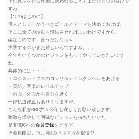
その原型を作る作業に携われることもまたひとつの喜びで
すね。
【年のはじめに】
個人として向かうべきゴール／テーマを決めておけば、
そこに全ての活動を帰結させればよいわけですから、
楽なものです、言うだけならｗ
実践するのがまた難しいんですよね。。。
今年もいくつかのビジョンをもってやっていきたいです
ね。
具体的には・・・
・ロジスティクスのコンサルティングレベルをあげる
・英語／音楽のレベルアップ
・内面／外面から自分を磨く
一部軌道修正もありうりますが、
こんな私をRBC共々今年も宜しくお願い致します。
刺激を増やして明確なビジョンを持ちたいかた、
是非RBCへの
会員登録
をどうぞ。
※会員限定、毎月4回のメルマガを配信中。