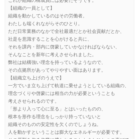
これが組織の構成員には必要だそうです。
【組織の一員として】
組織を動かしているのはその労働者。
わたしも端くれながらそのひとり。
ただ日常業務のなかで全社最適だとか社会貢献だとか、
社是を意識することを心がけると共に、
それを課内・部内に啓蒙していかなければならない、
そんなことを新年に考えさせられました。
弊社は結構強い理念を持っているようなので、
その点拠所があってやりやすい面はあります。
【組織立ち上げのうえで】
一方でいま立ち上げて軌道に乗せようとしている組織の、
理念づくりや啓蒙には相当の力が必要ということも
考えさせられるのです。
「形より入って心に至る」とはいったものの、
根本を形作る理念をしっかり持っていないと
組織そのものの安定性を欠くのでしょうね。
人を動かすということは膨大なエネルギーが必要です。