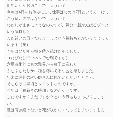
新年いかがお過ごしでしょうか？
今年は4日をお休みにして仕事はじめは7日という方、けっ
こう多いのではないでしょうか？
わたしがまさにそうなのですが、気分一新がんばるゾーと
いう気持ちと
また闘いの日々だひえーっという気持ちとがいりまじって
います（笑）
昨年はひたすら種を蒔き続けた年でした。
（たびたび占いネタで恐縮ですが）
六星占術的にも大殺界から種子に変わり、
ふむふむたしかに種を蒔いてるなぁと感じました。
年末に評判の占い師さんに観ていただいたところ、
そちらは占星術とタロットなのですが、
今年は「種蒔きの時期」なのだそうです。
またですか？まだですか？という気もちょっぴりします
が、
種は蒔き続けないと花が咲かなくなってしまいますもん
ね。