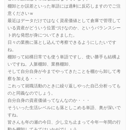
棚卸とか誤差といった単語には過剰に反応しますのでご注
意くださいｗ
最近はデータだけではなく資産価値として倉庫で管理して
いる資産がどういう位置づけなのか、というバランスシー
ト的な発想が身についてきました。
日々の業務に落とし込んで考察できるようにしたいです
ね。
棚卸って結構日常でも使う単語ですし、使い勝手も結構よ
いですね。人脈棚卸、業務棚卸、
そして自分自身が今までやってきたことを棚から卸して考
察を加える・・・
これって就職活動のときに繰り返しやった自己分析っても
のと同義なのでしょう。
自分自身の資産価値ってなんなのか・・・
そういった生活レベルにも落としこめる単語、奥が深いで
すね。
皆さんも年の瀬の今日、少し立ち止まって今年一年間の行
動を棚卸してみてはいかがでしょう。