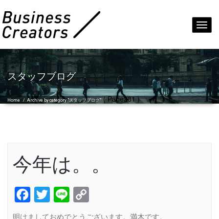
Toggl
navig
スタッフブログ
( Page281 )
Home
/
Archive by category "スタッフブログ"
今年は。。
Facebook
Twitter
Line
Copy
Link
明けましておめでとうございます。満木です。