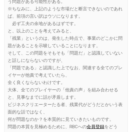
う問題がある可能性がある。
※ちなみに、上記のような市場だと断言できないのであれ
ば、前項の言い訳はウソになります。
必ず工夫の余地があるはずです。
と、以上のことを考えてみると、
「残業」というのは、発生した時点で、事業のどこかに問
題があることを示唆していることになります。
そして、この問題をそもそも「問題だ」と認識していない
と話しにならないのですが、
「問題である」と認識した上でなお、関連する全てのプレ
イヤーが他責で考えていたら、
全く良くならないわけです。
大体、全てのプレイヤーの「他責の声」を組み合わせる
と、見事なまでに話が矛盾します。
ビジネスクリエーターたる者、残業代がどうだとかいう表
面的な話ではなく、
何が問題なのか？を本質的に見ていきたいものです。
問題の本質を見極めるために、RBCへの
会員登録
をどう