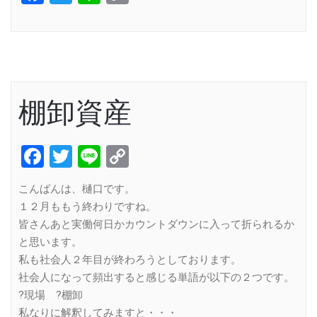
Link
棚卸資産
Facebook
Twitter
Line
Copy
Link
こんばんは、樋口です。
１２月ももう終わりですね。
皆さんあと実働何日かカウントダウンに入って折られるか
と思います。
私も社会人２年目が終わろうとしております。
社会人になって頻出すると感じる単語が以下の２つです。
?現場 ?棚卸
私なりに解釈してみますと・・・