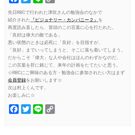
Link
先日RBCで行われた津吹さんの勉強会のなかで
紹介された
『ビジョナリー・カンパニー２』
を
再度読み直したら、冒頭のこの言葉に心を打たれた。
「良好は偉大の敵である」
悪い状態のときは必死に「良好」を目指すが、
「良好」までいってしまうと、そこに落ち着いてしまう。
だからこそ「偉大」な人や会社はほんのわずかなのだ。
この言葉を肝に銘じて、来年の計画をたてたいと思う。
☆RBCにご興味のある方・勉強会に参加されたい方はまず
会員登録
をお願いします☆
次は村上くんです。
お楽しみに☆
Facebook
Twitter
Line
Copy
Link