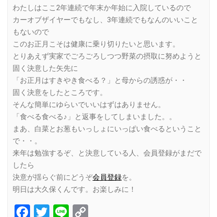
わたしはここ2年連続で年末か年始に入院しているので
カーオブザイヤーでもなし、3年連続でもなんのいいこと
もないので
このお正月こそは健康に乗り切りたいと思います。
とりあえず実家でごろごろしつつ野菜の摂取に努めようと
固く決意した矢先に
「お正月はすきやき食べる？」と母からの誘惑が・・
固く決意をしたところです。
そんな簡単にゆらいでいいはずはありません。
「食べる食べる♪」と返事をしてしまいました。。
まあ、白菜とお葱もいっしょにいっぱい食べるということ
で・・。
来年は勉強するぞ、と決意している人、会員登録がまだで
したら
決意が揺らぐ前にどうぞ
会員登録
を。
明日は大久保くんです。お楽しみに！
Facebook
Twitter
Line
Copy