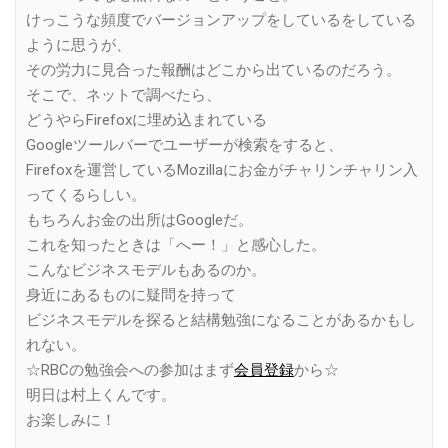
けっこうな頻度でバージョンアップをしているをしている
ように思うが、
その労力に見合った報酬はどこから出ているのだろう。
そこで、ネットで調べたら、
どうやらFirefoxに埋め込まれている
Googleツールバーでユーザーが検索をすると、
Firefoxを運営しているMozillaにお金がチャリンチャリン入
ってくるらしい。
もちろんお金の出所はGoogleだ。
これを知ったときは「へー！」と感心した。
こんなビジネスモデルもあるのか。
身近にあるものに疑問を持って
ビジネスモデルを探ると結構勉強になることがあるかもし
れない。
☆RBCの勉強会への参加はまず
会員登録
から☆
明日は村上くんです。
お楽しみに！