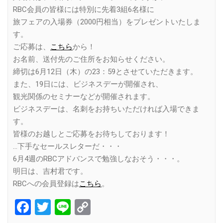
RBC会員の皆様には特別に先着3組6名様に
旅フェアの入場券（2000円相当）をプレゼントいたしま
す。
ご応募は、
こちら
から！
お名前、送付先のご住所をお知らせください。
締切は6月12日（木）の23：59とさせていただきます。
また、19日には、ビジネスデーが開催され、
観光関係のセミナーなどが開催されます。
ビジネスデーは、名刺をお持ちいただければ入場できま
す。
皆様のお越しとご応募をお待ちしております！
…下手なセールスレターだ・・・
6月4週のRBCアドバンスで勉強しなおそう・・・。
明日は、吉村君です。
RBCへの会員登録は
こちら
。
Facebook
Twitter
Line
Copy
Link