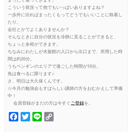
こういう状況って他でもいっぱいありますよね？
一歩外に出ればまったくもってどうでもいいことに執着し
たり。
会社とかでよくありませんか？
そんなときに自分の状況を冷静に見ることができると、
ちょっと余裕ができます。
ちなみにわたしが水族館の入口から出口まで、所用した時
間は約20分。
うちペンギンのエリアで過ごした時間が10分。
魚は食べるに限ります♪
さ、明日は大久保くんです。
☆今月の勉強会もすばらしい講師の方をおむかえして準備
中！
会員登録がまだの方は今すぐ
ご登録
を。
Facebook
Twitter
Line
Copy
Link