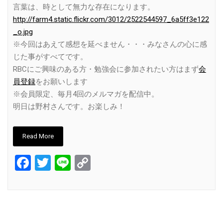
言葉は、時として無力な存在になります。
http://farm4.static.flickr.com/3012/2522544597_6a5ff3e122
_o.jpg
※今回はあえて感想を延べません・・・みなさんの心に感
じた事がすべてです。
RBCにご興味のある方・勉強会に参加されたい方はまず
会
員登録
をお願いします
※会員限定、毎月4回のメルマガを配信中。
明日は野村さんです。お楽しみ！
Read More
Facebook
Twitter
Line
Copy
Link