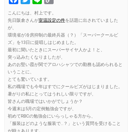
Link
こんにちは、村上です。
先日阪倉さんが
室温設定の件
を話題に出されていました
が、
環境省が冷房抑制の最終兵器（？）「スーパークールビ
ズ」を13日に提唱しはじめました。
最初に聞いたときにスーパーサイヤ人かよ！と、
突っ込みたくなりましたが、
あのお堅い霞が関でアロハシャツでの勤務も認められると
いうことに、
とても驚いています。
私の職場でも今年はすでにクールビズがはじまりました。
暑がりの私にとってはうれしい限りですが、
皆さんの職場ではいかがでしょうか？
今週末は5月の定例勉強会ですが、
初めてRBCの勉強会にいらっしゃる方から、
「服装はどのような服装で…？」という質問を受けること
が時々あります。