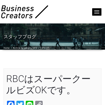
Toggl
navig
スタッフブログ
( Page168 )
Home
/
Archive by category "スタッフブログ"
RBCはスーパークー
ルビズOKです。
Facebook
Twitter
Line
Copy