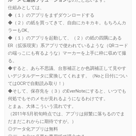
ル メモ連携ソリューション
なのだと思います。
仕組みとしては、
◆（１）のアプリをまずダウンロードする
◆（２）の紙を買ってきて、自由にカキカキ。もちろんカ
ラーもOK。
◆（１）のアプリを起動して、（２）の紙の四隅にある
ER（拡張現実）系アプリで使われているような（QRコード
の端っこにも有るような）マーカーを上手に枠に収めて撮
る。
◆すると、あら不思議、台形補正とか色調補正して見やす
いデジタルデータに変換してくれます。（Noと日付につい
てはOCRで自動読み取り！）
◆そして、保存先を（３）のEverNoteにすると、いつでも
何処でもそのメモが見れるようになるわけです。
とまぁ、大体こういう流れです。
（2011年5月初旬時点では、アプリは頻繁に落ちるのでま
だまだこれからに期待ですが。）
◎データ化アプリは無料