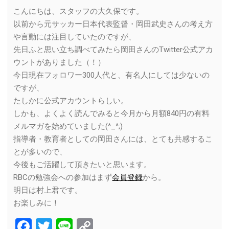
Link
こんにちは、スタッフの大久保です。
以前から元サッカー日本代表監督・岡田武史さんの考え方
や言動には注目していたのですが、
先日ふと思い立ち調べてみたら岡田さんのTwitter公式アカ
ウントがありました（！）
今日現在フォロワー300人代と、有名人にしては少ないの
ですが、
たしかに公式アカウントらしい。
しかも、よくよく読んでみると今月から月額840円の有料
メルマガを始めていました(^_^;)
指導者・教育者としての岡田さんには、とても共感するこ
とが多いので、
今後もご活躍して頂きたいと思います。
RBCの勉強会への参加はまず
会員登録
から。
明日は村上君です。
お楽しみに！
Facebook
Twitter
Line
Copy