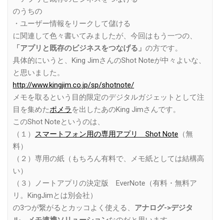
のうちの
・ユーザー情報をリークして儲ける
に関連して色々書いてみましたが、今回はもう一つの、
「アプリと既存のビジネスをつなげる」
の方です。
具体的にいうと、King JimさんのShot Noteが中々よいな、
と思いました。
http://www.kingjim.co.jp/sp/shotnote/
メモを取るという目的限定のデジタルガジェットとして注
目を集めた
ポメラ
を出したあのKing Jimさんです。
このShot Noteというのは、
（１）
スマートフォン用の専用アプリ Shot Note
（無
料）
（２）専用の紙（もちろん有料で、メモ紙としては結構高
い）
（３）ノートアプリの決定版 EverNote（有料・無料ア
リ。KingJimとは別会社）
の3つが繋がるとカッコよく使える、
アナログ->デジタ