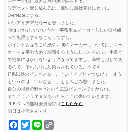
◎データ化に必要な専用紙で課金する。
◎データを流し込む先は、無駄に自社開発にせずに
EverNoteにする。
いいアイデアだなーと思いました。
King Jimらしいというか、事務用品メーカーらしい取り組
みで無理もすくなさそうですし。
ポイントとなるこの紙の四隅のマーカーについては、マー
カー＋文字列含めて認識するようにしてあるので、手書き
で簡単にはかけないようになってますし、商標もだしてあ
るので、それなりに対策もされているようです。
IT系以外のビジネスを、こういうアプリでつなげてしまう
というのは、いいなぁ、、としみじみ思いました。
自分の得意分野×○○という王道パターンですからね。
またこういうネタがあったらここに書いていきます。
ＲＢＣへの無料会員登録は
こちらから
。
明日は小沢さんです。
Facebook
Twitter
Line
Copy