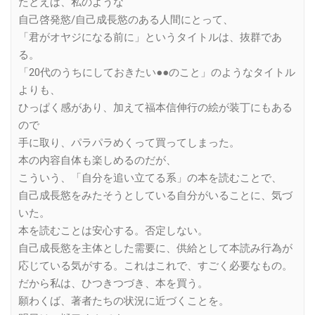
たとえば、私のような
自己啓発慾/自己成長慾のある人間にとって、
「君がオヤジになる前に」というタイトルは、抜群であ
る。
「20代のうちにしておきたい●●のこと」のようなタイトル
よりも、
ひっぱく感があり、加えて福本信伸行の絵が装丁にもある
ので
手に取り、パラパラめくって買ってしまった。
本の内容自体も楽しめるのだが、
こういう、「自分を追い立てる系」の本を読むことで、
自己成長慾をみたそうとしている自分がいることに、気づ
いた。
本を読むことは安心する。否定しない。
自己成長慾を主体とした需要に、供給として本読み行為が
応じている気がする。これはこれで、すごく必要なもの。
だから私は、ひつきつづき、本を買う。
願わくば、著者たちの状況に近づくことを。