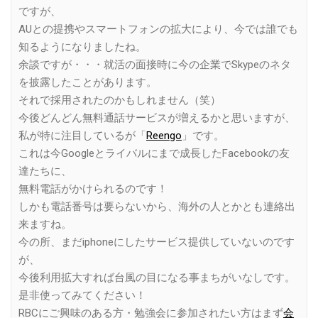
ですが、
AUとの提携やスマートフォンの拡大により、今では誰でも
知るようになりましたね。
余談ですが・・・就活の面接時に今の企業でSkypeのネタ
を披露したことがあります。
それで採用されたのかもしれません（笑）
今後どんどん無料通話サービスが増えるかと思いますが、
私が特に注目しているが「
Reengo
」です。
これは今Googleとライバルにまで成長したFacebookの友
達たちに、
無料電話がかけられるのです！
しかも電話番号は要らないから、海外の人とかとも連絡出
来ますね。
今の所、まだiphoneにしたサービス提供していないのです
が、
今後利用拡大すれば台風の目になる事まちがいなしです。
是非使ってみてください！
RBCにご興味のある方・勉強会に参加されたい方はまず
会