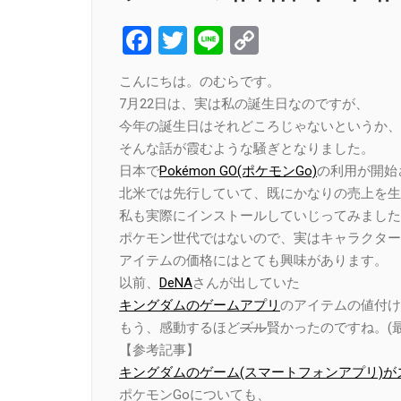
Facebook
Twitter
Line
Copy
Link
こんにちは。のむらです。
7月22日は、実は私の誕生日なのですが、
今年の誕生日はそれどころじゃないというか、
そんな話が霞むような騒ぎとなりました。
日本で
Pokémon GO(ポケモンGo)
の利用が開始
北米では先行していて、既にかなりの売上を生
私も実際にインストールしていじってみました
ポケモン世代ではないので、実はキャラクター
アイテムの価格にはとても興味があります。
以前、
DeNA
さんが出していた
キングダムのゲームアプリ
のアイテムの値付け
もう、感動するほど
ズル
賢かったのですね。(
【参考記事】
キングダムのゲーム(スマートフォンアプリ)
ポケモンGoについても、