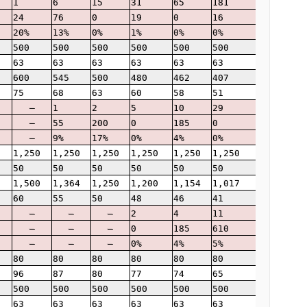
1
6
15
31
65
181
24
76
0
19
0
16
20%
13%
0%
1%
0%
0%
500
500
500
500
500
500
63
63
63
63
63
63
600
545
500
480
462
407
75
68
63
60
58
51
–
1
2
5
10
29
–
55
200
0
185
0
–
9%
17%
0%
4%
0%
1,250
1,250
1,250
1,250
1,250
1,250
50
50
50
50
50
50
1,500
1,364
1,250
1,200
1,154
1,017
60
55
50
48
46
41
–
–
–
2
4
11
–
–
–
0
185
610
–
–
–
0%
4%
5%
80
80
80
80
80
80
96
87
80
77
74
65
500
500
500
500
500
500
63
63
63
63
63
63