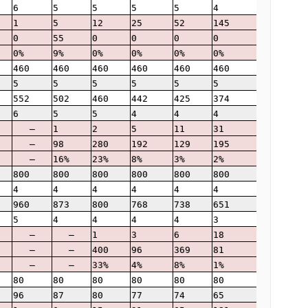
6
5
5
5
5
4
1
5
12
25
52
145
0
55
0
0
0
0
0%
9%
0%
0%
0%
0%
460
460
460
460
460
460
5
5
5
5
5
5
552
502
460
442
425
374
6
5
5
4
4
4
–
1
2
5
11
31
–
98
280
192
129
195
–
16%
23%
8%
3%
2%
800
800
800
800
800
800
4
4
4
4
4
4
960
873
800
768
738
651
5
4
4
4
4
3
–
–
1
3
6
18
–
–
400
96
369
81
–
–
33%
4%
8%
1%
80
80
80
80
80
80
96
87
80
77
74
65