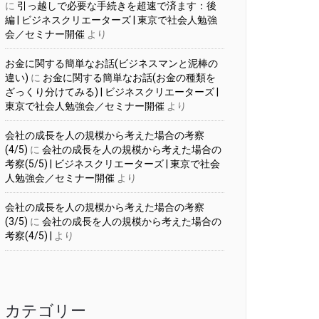
に
引っ越しで必要な手続きを超速で済ます：後
編 | ビジネスクリエーターズ | 東京で社会人勉強
会／セミナー開催
より
お金に関する簡単なお話(ビジネスマンと泥棒の
違い)
に
お金に関する簡単なお話(お金の種類を
ざっくり分けてみる) | ビジネスクリエーターズ |
東京で社会人勉強会／セミナー開催
より
会社の成長を人の規模から考えた場合の考察
(4/5)
に
会社の成長を人の規模から考えた場合の
考察(5/5) | ビジネスクリエーターズ | 東京で社会
人勉強会／セミナー開催
より
会社の成長を人の規模から考えた場合の考察
(3/5)
に
会社の成長を人の規模から考えた場合の
考察(4/5) |
より
カテゴリー