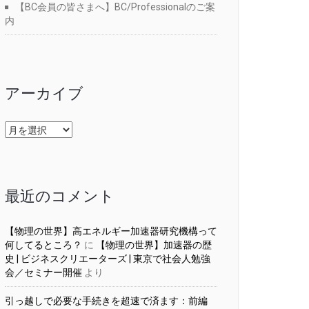
【BC会員の皆さまへ】BC/Professionalのご案
内
アーカイブ
ア
ー
カ
イ
ブ
最近のコメント
【物理の世界】高エネルギー加速器研究機構って
何してるところ？
に
【物理の世界】加速器の歴
史 | ビジネスクリエーターズ | 東京で社会人勉強
会／セミナー開催
より
引っ越しで必要な手続きを超速で済ます：前編