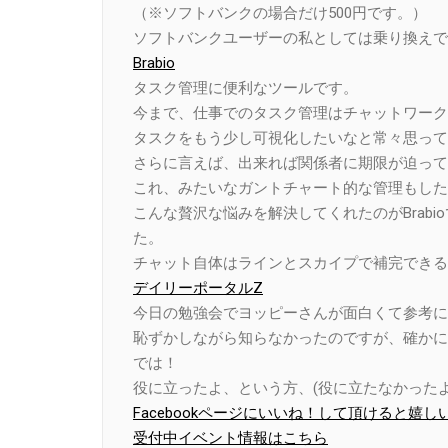
（※ソフトバンクの場合だけ500円です。）
ソフトバンクユーザーの私としては乗り換えで
Brabio
タスク管理に便利なツールです。
今まで、仕事でのタスク管理はチャットワーク
タスクをもう少し可視化したいなと常々思って
さらに言えば、出来れば関係者に期限が迫って
これ、みたいなガントチャート的な管理もした
こんな贅沢な悩みを解決してくれたのがBrab
た。
チャット自体はラインとスカイプで補完できる
デイリーポータルZ
今日の勉強会でヨッピーさんが面白くて参考に
恥ずかしながら知らなかったのですが、確かに
では！
役に立ったよ、という方、(役に立たなかったよ
Facebookページにいいね！して頂けると嬉し
受付中イベント情報はこちら