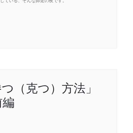
している、そんな師走の夜です。
勝つ（克つ）方法」
前編