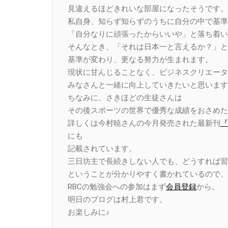
見違えるほどきれいな部屋になったそうです。
私自身、知らず知らずのうちに自分の中で基準
「自分なりに頑張ったからいいや」と落ち着い
そんなとき、「それは日本一と言えるか？」と
基準が変わり、更なる努力が生まれます。
現状に甘んじることなく、ビジネスクリエータ
みなさんと一緒に向上していきたいと思います
ちなみに、さきほどの生徒さんは
その後スポーツの世界で優秀な成績をおさめた
詳しくは今村暁さんの今月発売された最新刊
『
にも
記載されています。
三日坊主で長続きしない人でも、どうすれば習
ということが分かりやすく書かれているので、
RBCの勉強会への参加はまず
会員登録
から。
明日のブログは村上君です。
お楽しみに♪