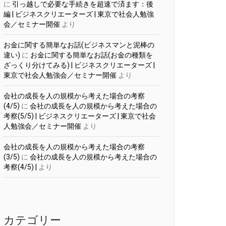
に
引っ越しで必要な手続きを超速で済ます：後
編 | ビジネスクリエーターズ | 東京で社会人勉強
会／セミナー開催
より
お金に関する簡単なお話(ビジネスマンと泥棒の
違い)
に
お金に関する簡単なお話(お金の種類を
ざっくり分けてみる) | ビジネスクリエーターズ |
東京で社会人勉強会／セミナー開催
より
会社の成長を人の規模から考えた場合の考察
(4/5)
に
会社の成長を人の規模から考えた場合の
考察(5/5) | ビジネスクリエーターズ | 東京で社会
人勉強会／セミナー開催
より
会社の成長を人の規模から考えた場合の考察
(3/5)
に
会社の成長を人の規模から考えた場合の
考察(4/5) |
より
カテゴリー