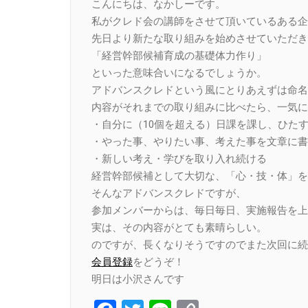
こんにちは、なかしーです。
私がクレド会の講師をさせて頂いているある企
先日より新たな取り組みを始めさせていただき
「経営幹部候補育成の基礎体力作り」
といった意味合いになるでしょうか。
アドバンスクレドという風にとりあえずは命名
内容がそれまでの取り組みに比べたら、一気に
・自分に（10個を超える）日課を課し、ひた
・やった事、やりたい事、考えた事を文章に書
・新しい考え・学びを取り入れ続ける
経営幹部候補として大切な、「心・技・体」を
そんなアドバンスクレドですが、
参加メンバーからは、毎日毎日、実施報告を上
実は、その内容がとても素晴らしい。
のですが、長くなりそうですのでまた次回に続
会員登録
をどうぞ！
明日は小沢さんです