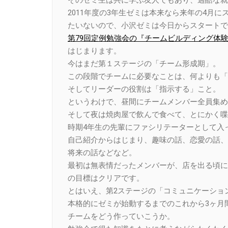
2011年度の3年生ゼミは本来なら来年の4月
たいないので、小沢ゼミは今日からスタートで
第79回定例勉強会の『チームビルディング体
はじまります。
今はまだ第１ステージの「チーム形成期」。
この段階でチームに必要なことは、何よりも「
そしてリーダーの役割は「指示する」こと。
というわけで、昼間にチームメンバー全員集め
そして夜は焼肉屋で飲んで食べて、とにかく喋
時期4年生の先輩にファシリテーターとして入
自己紹介からはじまり、趣味の話、恋愛の話、
将来の話などなど。
最初は無表情だったメンバーが、店を出る頃に
の目標はクリアです。
とはいえ、第2ステージの「コミュニケーショ
本格的にゼミが始動するまでのこれから3ヶ月
チームをどう作っていこうか。