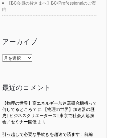
【BC会員の皆さまへ】BC/Professionalのご案
内
アーカイブ
ア
ー
カ
イ
ブ
最近のコメント
【物理の世界】高エネルギー加速器研究機構って
何してるところ？
に
【物理の世界】加速器の歴
史 | ビジネスクリエーターズ | 東京で社会人勉強
会／セミナー開催
より
引っ越しで必要な手続きを超速で済ます：前編