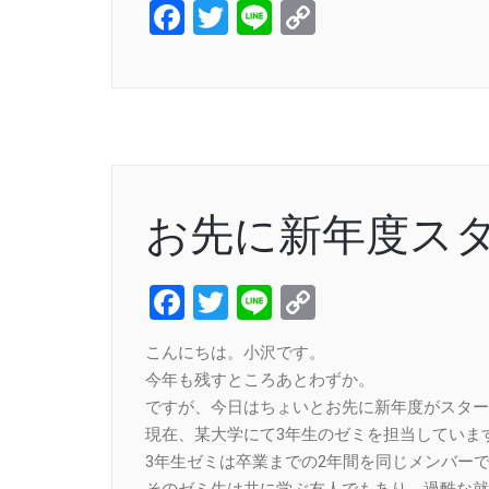
Facebook
Twitter
Line
Copy
Link
お先に新年度ス
Facebook
Twitter
Line
Copy
Link
こんにちは。小沢です。
今年も残すところあとわずか。
ですが、今日はちょいとお先に新年度がスター
現在、某大学にて3年生のゼミを担当していま
3年生ゼミは卒業までの2年間を同じメンバー
そのゼミ生は共に学ぶ友人でもあり、過酷な就