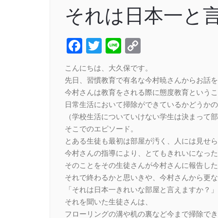
それは日本一と
Facebook
Twitter
Line
Copy
Link
こんにちは、大久保です。
先日、習慣教育で有名な今村暁さんからお話を
今村さんは教育をされる際に態度教育というこ
日常生活において掃除ができているかどうかの
（学校生活についていけない学生は決まって部
そこでのエピソード。
とある生徒も最初は部屋が汚く、人には見せら
今村さんの指導により、とてもきれいになった
そのことをその生徒さんが今村さんに報告した
それで終わるかと思いきや、今村さんから更な
「それは日本一きれいな部屋と言えますか？」
それを聞いた生徒さんは、
フローリングの溝や机の裏など今まで掃除でき