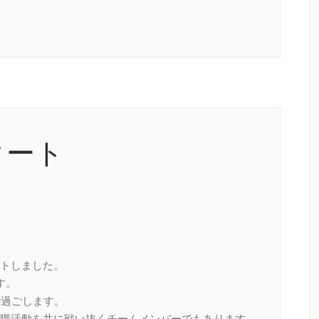
タート
トしました。
す。
で過ごします。
職活動を共に戦い抜くチームメンバーでもあります。