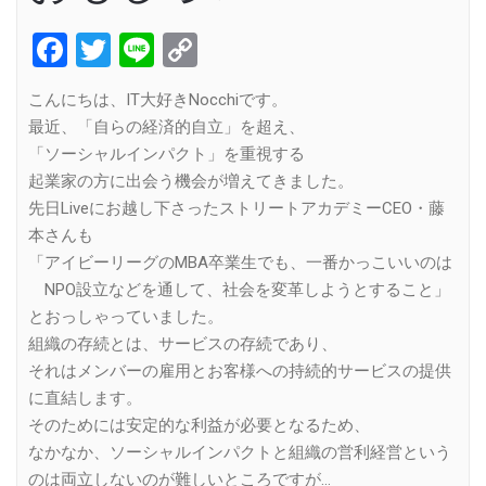
Facebook
Twitter
Line
Copy
Link
こんにちは、IT大好きNocchiです。
最近、「自らの経済的自立」を超え、
「ソーシャルインパクト」を重視する
起業家の方に出会う機会が増えてきました。
先日Liveにお越し下さったストリートアカデミーCEO・藤
本さんも
「アイビーリーグのMBA卒業生でも、一番かっこいいのは
NPO設立などを通して、社会を変革しようとすること」
とおっしゃっていました。
組織の存続とは、サービスの存続であり、
それはメンバーの雇用とお客様への持続的サービスの提供
に直結します。
そのためには安定的な利益が必要となるため、
なかなか、ソーシャルインパクトと組織の営利経営という
のは両立しないのが難しいところですが…