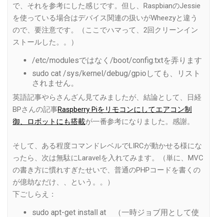
で、それを参考にした感じです。但し、RaspbianのJessie
を使っている場合はデバイス関連の扱いがWheezyと違う
ので、要注意です。（ここでハマって、2回クリーンイン
ストールした。。）
/etc/modulesではなく/boot/config.txtを弄ります
sudo cat /sys/kernel/debug/gpioしても、リスト
されません。
英語記事やらさんざん見てみましたが、結論として、日経
BPさんの記事
Raspberry Piをリモコンにしてエアコン制
御、ロボットにも搭載
が一番参考になりました。感謝。
そして、ある程度コマンドレベルでLIRCが動かせる様にな
ったら、次は無駄にLaravelを入れてみます。（単に、MVC
の書き方に慣れすぎたせいで、普通のPHPコードを書くの
が億劫なだけ、、という。。）
下ごしらえ：
sudo apt-get install at （一時ジョブ用として使