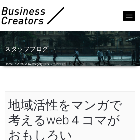
Toggl
navig
スタッフブログ
( Page27 )
Home
/
Archive by category "スタッフブログ"
地域活性をマンガで
考えるweb４コマが
おもしろい