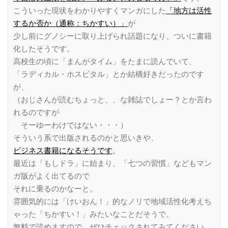
こういった現状をわかりやすくマンガにした
「地方は活性
するか否か（通称：ちかすい）」
が
少し前にグノシーに取り上げられ話題になり、ついに書籍
化したそうです。
高校生の頃に「まんがタイム」をたまに読んでいて、
「ラディカル・ホスピタル」とか結構好きだったのです
が、
（おじさんが読むちょっと、、な雑誌でしょー？とか言わ
れるのですが
そーゆーわけではない・・・）
そういう系で出版されるのかと思いきや、
ビジネス書籍になるそうです
。
最近は「もしドラ」に始まり、「七つの習慣」などもマン
ガ版がよく出てるので
それに乗るのかなーと。
雰囲気的には「けいおん！」的なノリで地域活性化考えち
ゃった「ちかすい！」みたいなことだそうで。
無料で読めますので、ぜひチェックされてみてください。