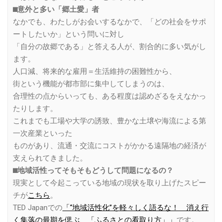
⬛︎意外と多い「郷土愛」者
なかでも、わたしがお会いするなかで、「どの社会をサポ
ートしたいか」という問いに対し
「自分の故郷である」と答える人が、割合的に多い気がし
ます。
人口減、将来的な雇用＝生活維持の困難性から、
街という機能が都市部に集中してしまうのは、
合理性の点からいっても、ある程度は認めざるをえなかっ
たりします。
これまでも工場や大学の誘致、豊かな土壌や海流による第
一次産業といった
ものがあり、流通・交流にコストがかかる遠隔地の経済が
支えられてきました。
⬛︎地域活性ってそもそもどうして問題になるの？
現実として今起こっている地域の現状を取り上げたスピー
チが
こちら
。
TED Japanでの
「“地域活性化”を軽々しく語るな！ 消え行
く集落の最期を偲ぶ、「ふるさとの看取り方」」
です。