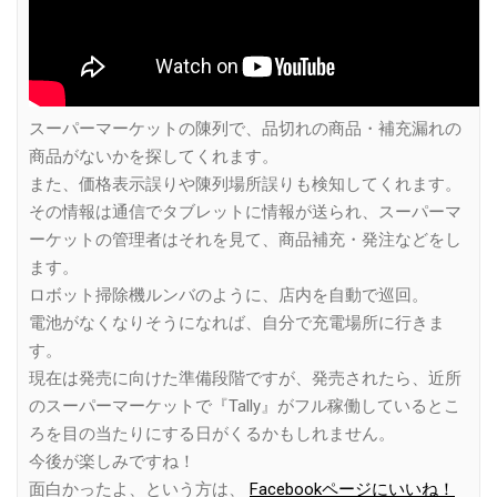
スーパーマーケットの陳列で、品切れの商品・補充漏れの
商品がないかを探してくれます。
また、価格表示誤りや陳列場所誤りも検知してくれます。
その情報は通信でタブレットに情報が送られ、スーパーマ
ーケットの管理者はそれを見て、商品補充・発注などをし
ます。
ロボット掃除機ルンバのように、店内を自動で巡回。
電池がなくなりそうになれば、自分で充電場所に行きま
す。
現在は発売に向けた準備段階ですが、発売されたら、近所
のスーパーマーケットで『Tally』がフル稼働しているとこ
ろを目の当たりにする日がくるかもしれません。
今後が楽しみですね！
面白かったよ、という方は、
Facebookページにいいね！