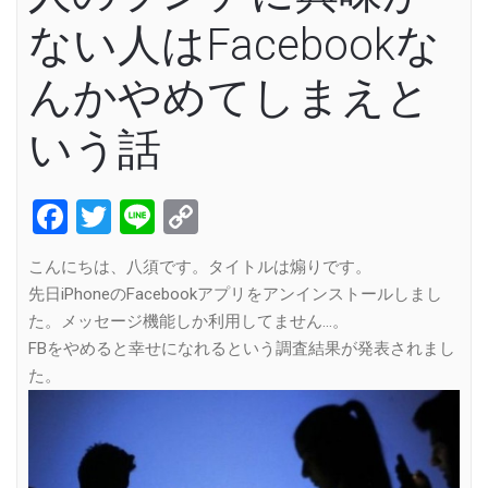
ない人はFacebookな
んかやめてしまえと
いう話
Facebook
Twitter
Line
Copy
Link
こんにちは、八須です。タイトルは煽りです。
先日iPhoneのFacebookアプリをアンインストールしまし
た。メッセージ機能しか利用してません…。
FBをやめると幸せになれるという調査結果が発表されまし
た。