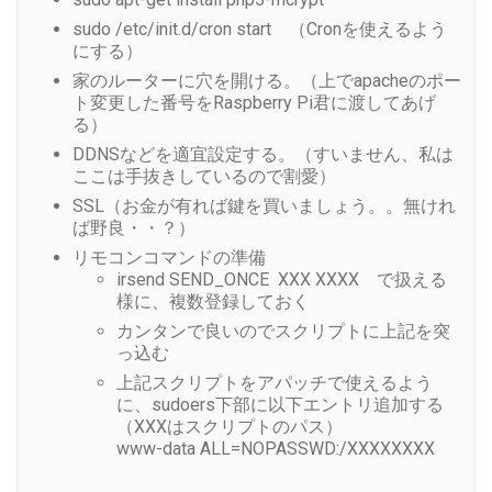
sudo /etc/init.d/cron start （Cronを使えるよう
にする）
家のルーターに穴を開ける。（上でapacheのポー
ト変更した番号をRaspberry Pi君に渡してあげ
る）
DDNSなどを適宜設定する。（すいません、私は
ここは手抜きしているので割愛）
SSL（お金が有れば鍵を買いましょう。。無けれ
ば野良・・？）
リモコンコマンドの準備
irsend SEND_ONCE XXX XXXX で扱える
様に、複数登録しておく
カンタンで良いのでスクリプトに上記を突
っ込む
上記スクリプトをアパッチで使えるよう
に、sudoers下部に以下エントリ追加する
（XXXはスクリプトのパス）
www-data ALL=NOPASSWD:/XXXXXXXX