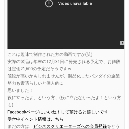
これは趣味で制作された方の動画ですが(笑)
実際の製品は年末の12月31日に発売される予定で、お値段
は定価21,600の予定だそうですｗ
値段が高いかもしれませんが、製品化したバンダイの企業
努力も素晴らしいと個人的に
思いました！
役に立ったよ、という方、(役に立たなかったよ！という方
も)
Facebookページにいいね！して頂けると嬉しいです
受付中イベント情報はこちら
まだの方は、
ビジネスクリエーターズへの会員登録
をどう