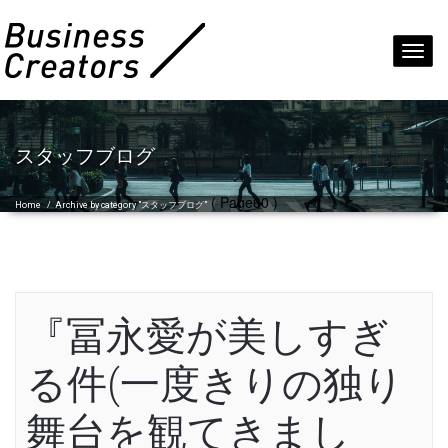
Toggl
navig
スタッフブログ
( Page60 )
Home
/
Archive by category "スタッフブログ"
『冨永愛が美しすぎ
る件(一度きりの独り
舞台を観てきまし