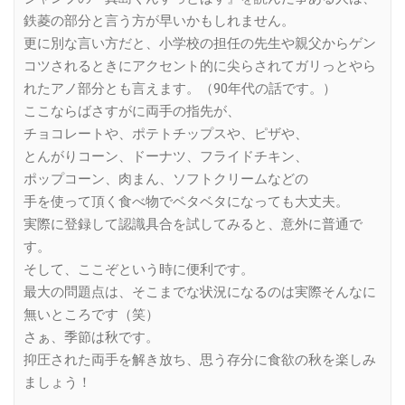
鉄菱の部分と言う方が早いかもしれません。
更に別な言い方だと、小学校の担任の先生や親父からゲン
コツされるときにアクセント的に尖らされてガリっとやら
れたアノ部分とも言えます。（90年代の話です。）
ここならばさすがに両手の指先が、
チョコレートや、ポテトチップスや、ピザや、
とんがりコーン、ドーナツ、フライドチキン、
ポップコーン、肉まん、ソフトクリームなどの
手を使って頂く食べ物でベタベタになっても大丈夫。
実際に登録して認識具合を試してみると、意外に普通で
す。
そして、ここぞという時に便利です。
最大の問題点は、そこまでな状況になるのは実際そんなに
無いところです（笑）
さぁ、季節は秋です。
抑圧された両手を解き放ち、思う存分に食欲の秋を楽しみ
ましょう！