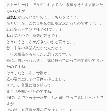
ストーリーは、彼女のこれまでの生き様をそのまま描いた
ものですが、
自叙伝
が出ていますので、そちらをどうぞ。
※というか、この自叙伝の出版記念だったのですよね。。
話は変わって(と見せかけて。。)
私は花の中で、薔薇が好きです。
どういうところが好きなのかと言うと、、、
昔、中学の卒業式だかなんだかで、
一輪の薔薇をもらったと思うのですが、
特に、思い入れも無く、家に持って帰って来て置いておい
たのですね。
そうしたところ、母親が、
庭の端の土にその薔薇を挿しまして、
それが、普通に根を張って、
また花を咲かせたのですね。
当時住んでた家を一昨年にふと思い立って見に行ったので
すが、
その時にも薔薇が花を咲かせていました。