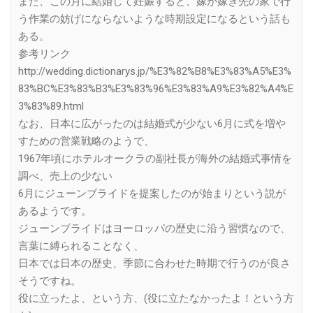
また、この月に結婚して妊娠すると、嫁が嫁ぎ先の家で行
う作業の妨げにならないような時期設定になるという話も
ある。
参考リンク
http://wedding.dictionarys.jp/%E3%82%B8%E3%83%A5%E3%
83%BC%E3%83%B3%E3%83%96%E3%83%A9%E3%82%A4%E
3%83%89.html
なお、日本に広がったのは結婚式が少ない6月に式を増や
すための営業戦略のようで、
1967年頃にホテルオークラの副社長が海外の結婚式事情を
調べ、売上の少ない
6月にジューンブライドを提案したのが始まりという説が
あるようです。
ジューンブライドはヨーロッパの歴史に沿う習慣なので、
言葉に縛られることなく、
日本では日本の歴史、季節に合わせた時期で行うのが良さ
そうですね。
役に立ったよ、という方、(役に立たなかったよ！という方