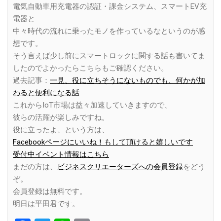
電気自動車用充電器の認証・課金システム、スマートEV充
電器と
中々時代の流れに乗ったモノを作っているなというのが感
想です。
そう言えば少し前にスマートロックに関する話も書いてま
したのでよかったらこちらもご確認ください。
過去記事：
一見、役に立ちそうにないものでも、何かが加
わると便利になる話
これからIoT市場は益々加速していきますので、
彼らの活躍が楽しみですね。
役に立ったよ、という方は、
Facebookページにいいね！もして頂けると嬉しいです
受付中イベント情報はこちら
まだの方は、
ビジネスクリエーターズへの会員登録
をどう
ぞ。
会員登録は無料です。
明日は平田君です。