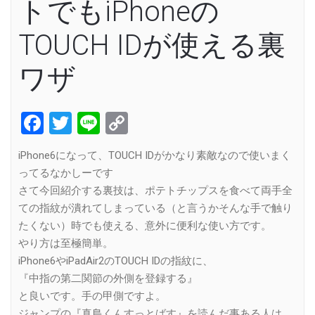
トでもiPhoneの
TOUCH IDが使える裏
ワザ
Facebook
Twitter
Line
Copy
Link
iPhone6になって、TOUCH IDがかなり素敵なので使いまく
ってるなかしーです
さて今回紹介する裏技は、ポテトチップスを食べて両手全
ての指紋が潰れてしまっている（と言うかそんな手で触り
たくない）時でも使える、意外に便利な使い方です。
やり方は至極簡単。
iPhone6やiPadAir2のTOUCH IDの指紋に、
『中指の第二関節の外側を登録する』
と良いです。手の甲側ですよ。
ジャンプの『真島くんすっとばす』を読んだ事ある人は、