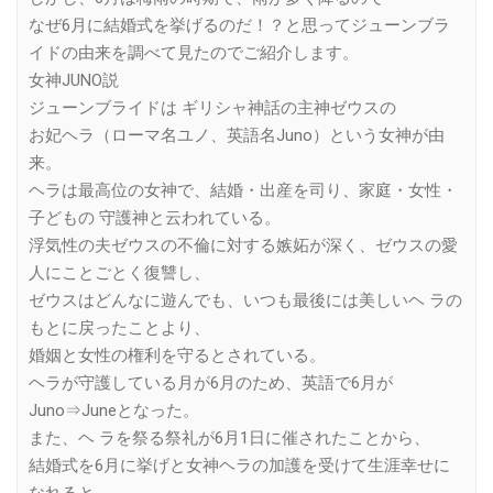
なぜ6月に結婚式を挙げるのだ！？と思ってジューンブラ
イドの由来を調べて見たのでご紹介します。
女神JUNO説
ジューンブライドは ギリシャ神話の主神ゼウスの
お妃ヘラ（ローマ名ユノ、英語名Juno）という女神が由
来。
ヘラは最高位の女神で、結婚・出産を司り、家庭・女性・
子どもの 守護神と云われている。
浮気性の夫ゼウスの不倫に対する嫉妬が深く、ゼウスの愛
人にことごとく復讐し、
ゼウスはどんなに遊んでも、いつも最後には美しいヘ ラの
もとに戻ったことより、
婚姻と女性の権利を守るとされている。
ヘラが守護している月が6月のため、英語で6月が
Juno⇒Juneとなった。
また、ヘ ラを祭る祭礼が6月1日に催されたことから、
結婚式を6月に挙げと女神ヘラの加護を受けて生涯幸せに