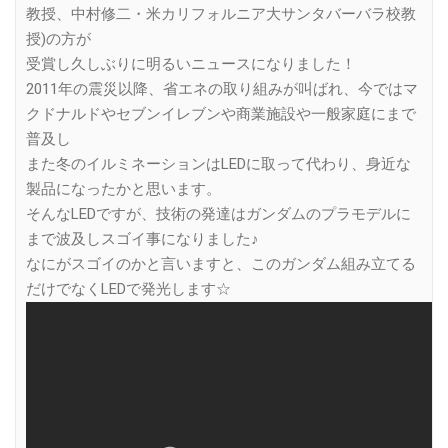
教授、中村修二・米カリフォルニア大サンタバーバラ校教
授)の方が
受賞し久しぶりに明るいニュースになりました！
2011年の震災以降、省エネの取り組みが叫ばれ、今ではマ
クドナルドやセブンイレブンや商業施設や一般家庭にまで
普及し
また冬のイルミネーションはLEDに取って代わり、身近な
製品になったかと思います。
そんなLEDですが、技術の発達はガンダムのプラモデルに
まで波及しスゴイ事になりました♪
なにがスゴイのかと言いますと、このガンダム組み立てる
だけでなくLEDで発光します☆