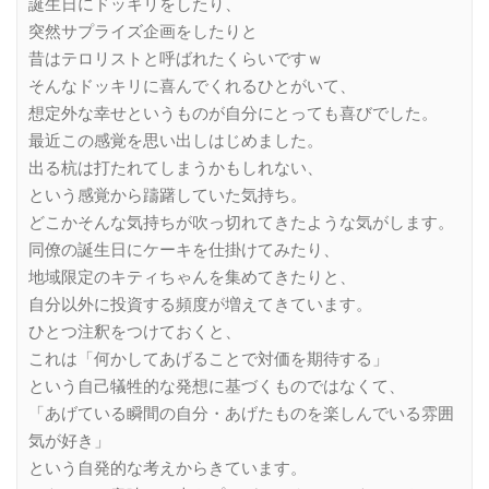
誕生日にドッキリをしたり、
突然サプライズ企画をしたりと
昔はテロリストと呼ばれたくらいですｗ
そんなドッキリに喜んでくれるひとがいて、
想定外な幸せというものが自分にとっても喜びでした。
最近この感覚を思い出しはじめました。
出る杭は打たれてしまうかもしれない、
という感覚から躊躇していた気持ち。
どこかそんな気持ちが吹っ切れてきたような気がします。
同僚の誕生日にケーキを仕掛けてみたり、
地域限定のキティちゃんを集めてきたりと、
自分以外に投資する頻度が増えてきています。
ひとつ注釈をつけておくと、
これは「何かしてあげることで対価を期待する」
という自己犠牲的な発想に基づくものではなくて、
「あげている瞬間の自分・あげたものを楽しんでいる雰囲
気が好き」
という自発的な考えからきています。