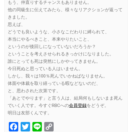
もう、仲直りするチャンスもありません。
他の同級生に伝えてみたら、様々なリアクションが返って
きました。
思えば、
どうでも良いような、小さなこだわりに縛られて、
本当にやるべきこと、本来やりたいこと、
というのが後回しになっていないだろうか？
ということを考えさせられるきっかけになりました。
誰にとっても死は突然にしかやってきません。
今日死ぬと思っている人はいません。
しかし、我々は100％死んでいかねばなりません。
体面や体裁を取り繕っている暇などないのだ、
と、思わされた次第です。
「あとでやります」と言う人は、結局何もしないまま死ん
でいく人です。今すぐRBCへの
会員登録
をどうぞ。
明日は友部くんです。
Facebook
Twitter
Line
Copy