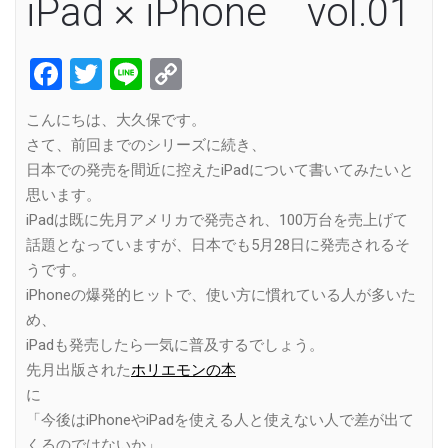
iPad × iPhone vol.01
Facebook
Twitter
Line
Copy
Link
こんにちは、大久保です。
さて、前回までのシリーズに続き、
日本での発売を間近に控えたiPadについて書いてみたいと
思います。
iPadは既に先月アメリカで発売され、100万台を売上げて
話題となっていますが、日本でも5月28日に発売されるそ
うです。
iPhoneの爆発的ヒットで、使い方に慣れている人が多いた
め、
iPadも発売したら一気に普及するでしょう。
先月出版された
ホリエモンの本
に
「今後はiPhoneやiPadを使える人と使えない人で差が出て
くるのではないか」