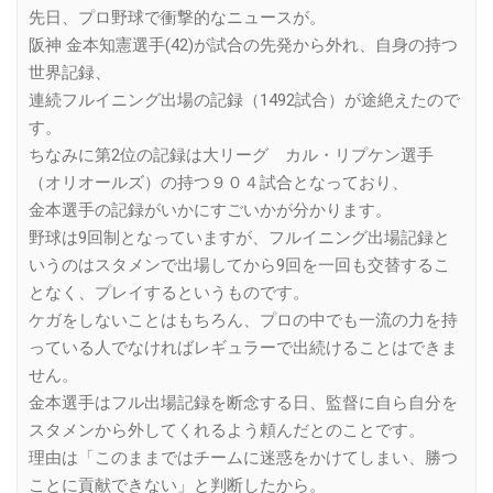
先日、プロ野球で衝撃的なニュースが。
阪神 金本知憲選手(42)が試合の先発から外れ、自身の持つ
世界記録、
連続フルイニング出場の記録（1492試合）が途絶えたので
す。
ちなみに第2位の記録は大リーグ カル・リプケン選手
（オリオールズ）の持つ９０４試合となっており、
金本選手の記録がいかにすごいかが分かります。
野球は9回制となっていますが、フルイニング出場記録と
いうのはスタメンで出場してから9回を一回も交替するこ
となく、プレイするというものです。
ケガをしないことはもちろん、プロの中でも一流の力を持
っている人でなければレギュラーで出続けることはできま
せん。
金本選手はフル出場記録を断念する日、監督に自ら自分を
スタメンから外してくれるよう頼んだとのことです。
理由は「このままではチームに迷惑をかけてしまい、勝つ
ことに貢献できない」と判断したから。