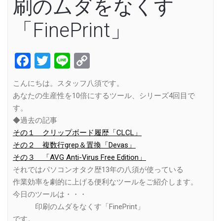
刷のムダをなくす
「FinePrint」
Facebook
Twitter
Line
Copy
Link
こんにちは。スタッフ八須です。
あなたの生産性を10倍にするツール、シリーズ4回目で
す。
◆過去の記事
その１ クリップボード履歴「CLCL」
その２ 複数行grep＆置換「Devas」
その３ 「AVG Anti-Virus Free Edition」
それではパソコンオタク歴13年の八須が使っている
作業効率を劇的に上げる便利なツールをご紹介します。
今日のツールは・・・
印刷のムダをなくす「FinePrint」
です。