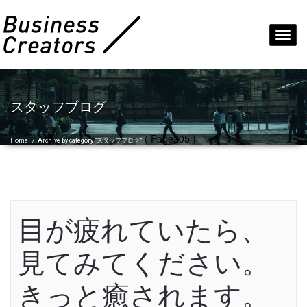
Toggl
navig
スタッフブログ
( Page205 )
Home
/
Archive by category "スタッフブログ"
目が疲れていたら、
見てみてください。
きっと癒されます。