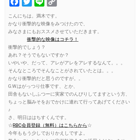
Facebook
Twitter
Line
Copy
Link
こんにちは。満木です。
かなり衝撃的な映像をみつけたので、
みなさまにもおススメさせていただきます。
衝撃的な映像はコチラ！
衝撃的でしょう？
あれ？そうでもないですか？
いやいや、だって、アレがアレをアレするなんて。。。
そんなところでそんなことがされていたとは。。。
かなり衝撃的だと思うのですが。。
G.W.はがっつり仕事です、とか、
田舎もないしふつーに実家でのんびりしてますという方、
ちょっと脳みそをおでかけに連れて行ってあげてください
♪
さ、明日ははちすくんです。
☆
RBC会員登録（無料）はこちらから
☆
今年ももう少しでおりかえしですよ。