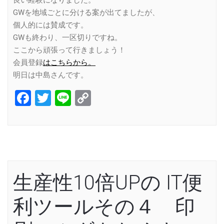
GWを地域ごとに分ける案が出てましたが、
個人的には賛成です。
GWも終わり、一区切りですね。
ここから頑張って行きましょう！
会員登録
はこちらから。
明日は中島さんです。
Facebook
Twitter
Line
Copy
Link
生産性10倍UPの IT便
利ツールその４ 印