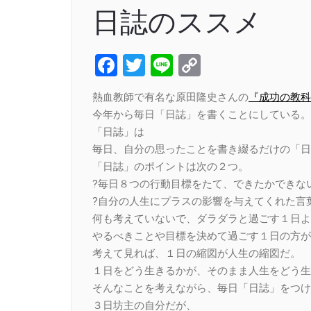
日誌のススメ
Facebook
Twitter
Line
Copy
Link
熱血教師で有名な原田隆史さんの
『成功の教科
今年から毎日「日誌」を書くことにしている。
「日誌」は
毎日、自分の思ったことを書き綴るだけの「日
「日誌」のポイントは次の２つ。
?毎日８つの行動目標をたて、できたかできな
?自分の人生にプラスの影響を与えてくれた言
何も考えていないで、ダラダラと過ごす１日よ
やるべきことや目標を決めて過ごす１日の方が
考えて見れば、１日の縮図が人生の縮図だ。
１日をどう生きるかが、そのまま人生をどう生
そんなことを考えながら、毎日「日誌」をつけ
３日坊主の自分だが、