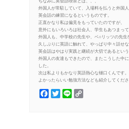
ちなみに英会話喫茶とは、、、
外国人が常駐していて、入場料を払うと外国人
英会話の練習になるというものです。
正直かなり私は偏見をもっていたのですが、
意外にもいろいろは社会人、学生もあつまって
外国人も、中学校の先生や、ベ○リッツの先生
久しぶりに英語に触れて、やっぱり中々話せな
英会話はやはり実践と継続が大切であるという
外国人の友達もできたので、またこうした中に
した。
次は私よりもかなり英語熱心な樋口くんです。
よかったらいい勉強方法なども紹介してくださ
Facebook
Twitter
Line
Copy
Link