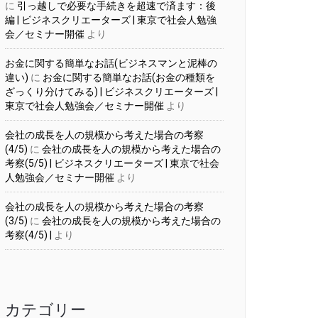
に
引っ越しで必要な手続きを超速で済ます：後
編 | ビジネスクリエーターズ | 東京で社会人勉強
会／セミナー開催
より
お金に関する簡単なお話(ビジネスマンと泥棒の
違い)
に
お金に関する簡単なお話(お金の種類を
ざっくり分けてみる) | ビジネスクリエーターズ |
東京で社会人勉強会／セミナー開催
より
会社の成長を人の規模から考えた場合の考察
(4/5)
に
会社の成長を人の規模から考えた場合の
考察(5/5) | ビジネスクリエーターズ | 東京で社会
人勉強会／セミナー開催
より
会社の成長を人の規模から考えた場合の考察
(3/5)
に
会社の成長を人の規模から考えた場合の
考察(4/5) |
より
カテゴリー