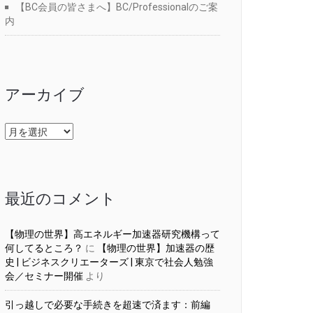
【BC会員の皆さまへ】BC/Professionalのご案
内
アーカイブ
ア
ー
カ
イ
ブ
最近のコメント
【物理の世界】高エネルギー加速器研究機構って
何してるところ？
に
【物理の世界】加速器の歴
史 | ビジネスクリエーターズ | 東京で社会人勉強
会／セミナー開催
より
引っ越しで必要な手続きを超速で済ます：前編