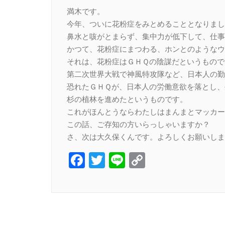
Link
満木です。
今年、ついに花粉症をみとめることとなりまし
鼻水と咳がとまらず、集中力が低下して、仕事
かつて、花粉症にまつわる、ホンとのようなウ
それは、花粉症はＧＨＱの陰謀だというもので
第二次世界大戦で神風特攻隊など、日本人の勤
恐れたＧＨＱが、日本人の労働意欲を落とし、
杉の植林を進めたというものです。
これがほんとうならわたしはまんまとマッカー
この話、ご存知の方いらっしゃいますか？
さ、次は大久保くんです。よろしくお願いしま
Facebook
Twitter
Line
Copy
Link