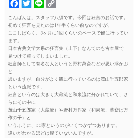
Facebook
Twitter
Line
Copy
Link
こんばんは。スタッフ八須です。今回は狂言のお話です。
初めて狂言を見たのは1年半くらい前なのですが、
ここしばらく、3ヶ月に1回くらいのペースで観に行ってい
ます。
日本古典文学大系の狂言集（上下）なんてのも古本屋で
見つけて買ってしまいました。
狂言師として有名な人というと野村萬斎などが思い浮かぶ
と
思いますが、自分がよく観に行っているのは茂山千五郎家
という流派です。
狂言というのは大きく大蔵流と和泉流に分かれていて、さ
らにその中に
茂山千五郎家（大蔵流）や野村万作家（和泉流、萬斎は万
作の子）と
いうふうに、○○家というのがいくつかずつあります。
違いがわかるほどは観ていないんですが。