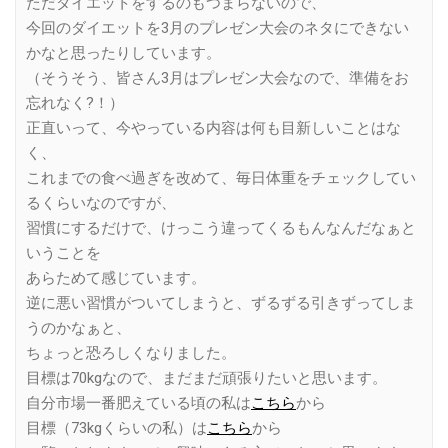
ただダイエットをするのもつまらないので、
今回のダイエットを3月のプレゼン大会のネタにできない
かなと思ったりしています。
（そうそう、皆さん3月はプレゼン大会なので、準備をお
忘れなく?！）
正直いって、今やっている内容は何も目新しいことはな
く、
これまでの食べ過ぎを改めて、毎日体重をチェックしてい
るくらいなのですが、
習慣にするだけで、けっこう違ってくるもんなんだなぁと
いうことを
あらためて感じています。
逆に悪い習慣がついてしまうと、ずるずる引きずってしま
うのかなぁと、
ちょっと恐ろしくなりました。
目標は70kgなので、まだまだ頑張りたいと思います。
自分市場一番肥えている頃の私は
こちら
から
目標（73kgくらいの私）は
こちら
から