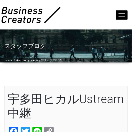
Toggl
navig
スタッフブログ
( Page184 )
Home
/
Archive by category "スタッフブログ"
宇多田ヒカルUstream
中継
Facebook
Twitter
Line
Copy