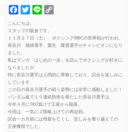
Facebook
Twitter
Line
Copy
Link
こんにちは。
スタッフの阪倉です。
１１月２７日（土）、ボクシングWBCの世界戦が行われ、
長谷川 穂積選手、粟生 隆寛選手がチャンピオンになり
ました。
私はマンガ「はじめの一歩」を読んでボクシングが好きに
なりましたが、
特に長谷川選手は人間的に尊敬しており、試合を楽しみに
しています。
この日の長谷川選手の戦う姿勢には非常に感動しました！
バンダム級で１０連続防衛を果たした長谷川選手は
今年４月にTKO負けで王座から陥落。
今回は、一気に２階級上げての再起戦。
試合一カ月前には母親を亡くし、悲しみを乗り越えての
王座獲得でした。