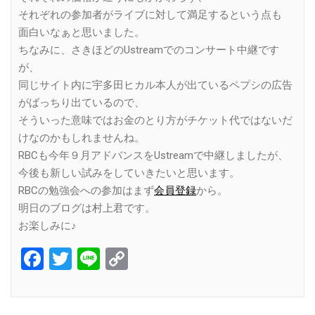
それぞれの参加者がライブに対して満足するという点も
面白いなぁと思いました。
ちなみに、さきほどのUstreamでのコンサート中継です
が、
同じサイト内に宇多田ヒカル本人が出ているペプシの広告
がばっちり出ているので、
そういった意味ではお金のとり方がチケット代ではないだ
けなのかもしれませんね。
RBCも今年９月アドバンスをUstreamで中継しましたが、
今後も新しい試みをしていきたいと思います。
RBCの勉強会への参加はまず
会員登録
から。
明日のブログは村上君です。
お楽しみに♪
Facebook
Twitter
Line
Copy
Link