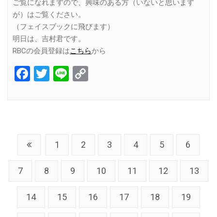
ご覧になれますので、興味のある方（いないと思います
が）はご覧ください。
（フェイスブックに飛びます）
明日は、吉村君です。
RBCの会員登録は
こちら
から
Facebook
Twitter
Line
Copy
Link
1
2
3
4
5
6
7
8
9
10
11
12
13
14
15
16
17
18
19