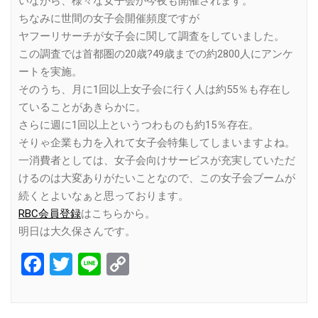
いながら、様々な女子会が今夜も開催されます。
ちなみに世間の女子会開催頻度ですが
ヤフーリサーチが女子会に関して調査をしていました。
この調査では首都圏の20歳?49歳までの約2800人にアンケ
ートを実施。
そのうち、月に1回以上女子会に行く人は約55％も存在し
ていることがあきらかに。
さらに週に1回以上というつわものも約15％存在。
そりゃ企業も力を入れて女子会特集してしまいますよね。
一消費者としては、女子会向けサービスが充実していただ
けるのは大変ありがたいことなので、この女子会ブームが
続くとよいなぁと思っております。
RBC会員登録
はこちらから。
明日は大久保さんです。
Facebook
Twitter
Line
Copy
Link