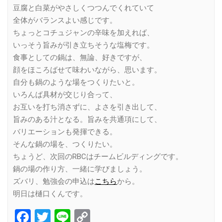
豆腐と白菜がやさしくつつんでくれていて
全体がバランスよい感じです。
ちょっとコチュジャンの辛味を加えれば、
いっそう旨みが引き立ちそうな塩梅です。
食事としての鍋は、無論、好きですが、
顔をほころばせて味わいながら、思います。
自分も鍋のような場をつくりたいと。
いろんば具材が交じり合って、
お互いを打ち消さずに、よさを引き出して、
旨みのある汁となる。旨みを共通項にして、
バリエーションも発揮できる。
そんな鍋の場を、つくりたい。
ちょうど、次回のRBCはチームビルディングです。
鍋の場の作り方、一緒に学びましょう。
ズバリ、勉強会の申込は
こちら
から。
明日は樋口くんです。
Facebook
Twitter
Line
Copy