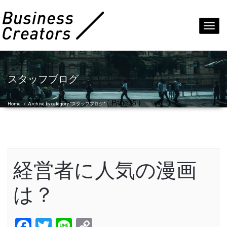
Toggl
navig
スタッフブログ
( Page35 )
Home
/
Archive by category "スタッフブログ"
経営者に人気の漫画
は？
Facebook
Twitter
Line
Copy