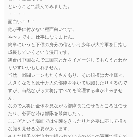
ということで読んでみました。
・・・・
面白い！！！
他が手に付かない程面白いです。
やべぇです。仕事になりません。
簡単にいうと下僕の身分の信という少年が大将軍を目指し
成長していくという漫画です。
舞台は中国なんで三国志とかをイメージしてもらうとわか
りやすいかもしれません。
当然、戦闘シーンもたくさんあり、その規模は大小様々。
大きくなると数十万人の部隊を率いて戦闘したりするので
すが、当然ながら大将はすべてを管理する事が出来ませ
ん。
なので大将は全体を見ながら部隊長に任せるところは任せ
たり、必要な時は部隊を鼓舞したり、
ここぞという場面では先陣をきったりと必要に応じて様々
な顔を見せる必要があります。
そんな様子が大迫力で描かれているのがこの漫画で読んで