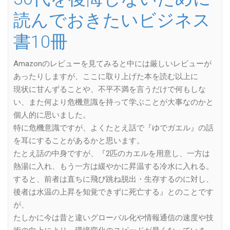
読んでおきたいビジネス
書10冊
Amazonのレビューを見てみると中には厳しいレビューが
あったりしますが、ここに取り上げた本を読む以上に
現状に甘んずることや、不平不満を言うだけで何もしな
い、また何より危機意識を持って学ぶことが大事なのかと
個人的に思いました。
特に危機意識ですが、よくたとえ話で『ゆでガエル』の話
を耳にすることがあるかと思います。
たとえ話の中身ですが、『2匹のカエルを用意し、一方は
熱湯に入れ、もう一方は緩やかに昇温する冷水に入れる。
すると、前者は直ちに飛び跳ね脱出・生存するのに対し、
後者は水温の上昇を知覚できずに死亡する』とのことです
が、
たしかに今は昔と違いグローバル化や情報通信の速度や技