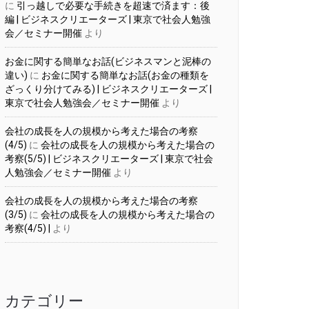
に
引っ越しで必要な手続きを超速で済ます：後
編 | ビジネスクリエーターズ | 東京で社会人勉強
会／セミナー開催
より
お金に関する簡単なお話(ビジネスマンと泥棒の
違い)
に
お金に関する簡単なお話(お金の種類を
ざっくり分けてみる) | ビジネスクリエーターズ |
東京で社会人勉強会／セミナー開催
より
会社の成長を人の規模から考えた場合の考察
(4/5)
に
会社の成長を人の規模から考えた場合の
考察(5/5) | ビジネスクリエーターズ | 東京で社会
人勉強会／セミナー開催
より
会社の成長を人の規模から考えた場合の考察
(3/5)
に
会社の成長を人の規模から考えた場合の
考察(4/5) |
より
カテゴリー