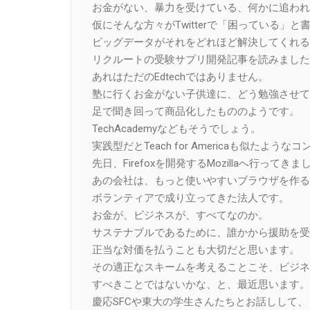
お金がない、暴力を受けている、何かに追われ
仮にそんな方々がTwitterで「困っている」と
ビッグデータがそれをどれほど解決してくれる
リクルートの受験サプリ開発記事を読みました
あれはただのEdtechではありません。
塾に行くお金がない子供達に、どう勉強させて
足で聞き回って商品化したもののようです。
TechAcademyなどもそうでしょう。
実践型だとTeach for Americaも似たよう
先日、Firefoxを開発するMozillaへ行ってき
あの会社は、もっと使いやすいブラウザを作る
ボランティアで成り立ってきた法人です。
お金が、ビジネスが、すべてなのか。
サステナブルであるために、誰かから援助を受
正当な対価を払うことも大切だと思います。
その適正なスキームを考えることこそ、ビジネ
すべきことではないかな、と、最近思います。
慶応SFCや東大の学生さんたちとお話しして、