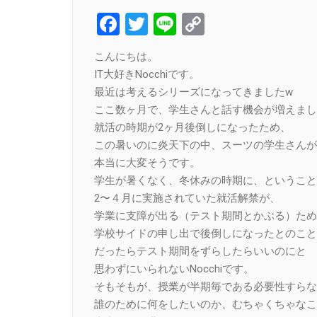
Facebook
Twitter
Line
Copy
Link
こんにちは。
IT大好きNocchiです。
最近は考えるシリーズになってきましたw
ここ数ヶ月で、学生さんと話す機会が増えまし
就活の時期が2ヶ月後倒しになったため、
この暑いのに炎天下の中、スーツの学生さんが
本当に大変そうです。
学生が暑くなく、冬休みの時期に、ということ
2〜４月に実施されていた就活解禁が、
学業に支障が出る（テスト期間とかぶる）ため
学校サイドの申し出で後倒しになったとのこと
だったらテスト期間をずらしたらいいのにと
思わずにいられないNocchiです。
そもそもが、授業が半期毎である必要性すらな
誰のために何をしたいのか、むちゃくちゃなこ