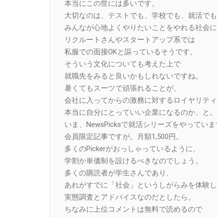
本当にこの世には多いです。
大切なのは、テストでも、学校でも、就活でも
みんなが心地よくやりたいことをやれる社会に
リクルートさんやスタートアップ系では
私服での面接OKと謳っているそうです。
そういう文化についても考えた上で
就職先をみると良いかもしれないですね。
暑くてもスーツで頑張れることが、
会社に入ってからの激務に対するロイヤリティ
本当に自分にとっていい企業になるのか、と。
いま、NewsPicksで就活シリーズをやってい
会員限定記事ですが。月額1,500円。
多くのPickerがおっしゃっているように、
学割か単価制を設けるべきなのでしょう。
多くの購読者が学生さんであり、
あれがすでに「社会」というしがらみを体験し
実態調査とアドバイスなのだとしたら。
ちなみに上位コメントは無料で読めるので