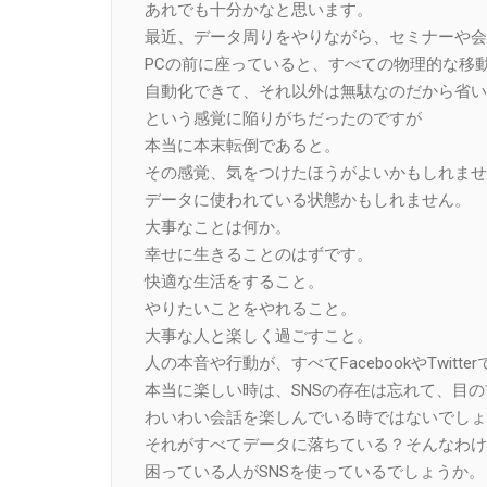
あれでも十分かなと思います。
最近、データ周りをやりながら、セミナーや会
PCの前に座っていると、すべての物理的な移
自動化できて、それ以外は無駄なのだから省い
という感覚に陥りがちだったのですが
本当に本末転倒であると。
その感覚、気をつけたほうがよいかもしれませ
データに使われている状態かもしれません。
大事なことは何か。
幸せに生きることのはずです。
快適な生活をすること。
やりたいことをやれること。
大事な人と楽しく過ごすこと。
人の本音や行動が、すべてFacebookやTwit
本当に楽しい時は、SNSの存在は忘れて、目
わいわい会話を楽しんでいる時ではないでしょ
それがすべてデータに落ちている？そんなわけ
困っている人がSNSを使っているでしょうか。