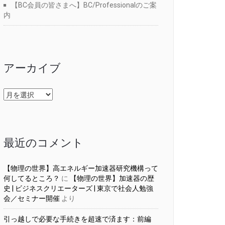
【BC会員の皆さまへ】BC/Professionalのご案
内
アーカイブ
ア
ー
カ
イ
ブ
最近のコメント
【物理の世界】高エネルギー加速器研究機構って
何してるところ？
に
【物理の世界】加速器の歴
史 | ビジネスクリエーターズ | 東京で社会人勉強
会／セミナー開催
より
引っ越しで必要な手続きを超速で済ます：前編