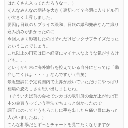
はたくさん入ってただろうなー。）
そんなみんなの期待を大きく裏切って？今週に入りドル円
が大きく上昇しました。
要因は日銀のサプライズ緩和。日銀の緩和発表なんて織り
込み済みが多かったのに
今回大きく影響したのはそれだけビックサプライズだった
ということでしょう。
これ以上の円安は日本経済にマイナスなような気がするけ
ども。。。
というか年末に海外旅行を控えている自分にとっては「勘
弁してくれよ・・・」なんですが（苦笑）
最近堅調に予定範囲内で上昇が続いていただけにやっぱり
相場の恐ろしさを思い出しましたね。
（そういえば前の会社でシカゴの取引所の金が上がれば日
本の金買うっていう手法でちょっと儲かったので
調子にのってとうもろこしに手を出したら痛い目にあった
人がいましたね。）
こんな相場だとずっとチャートを見てたくなりますが