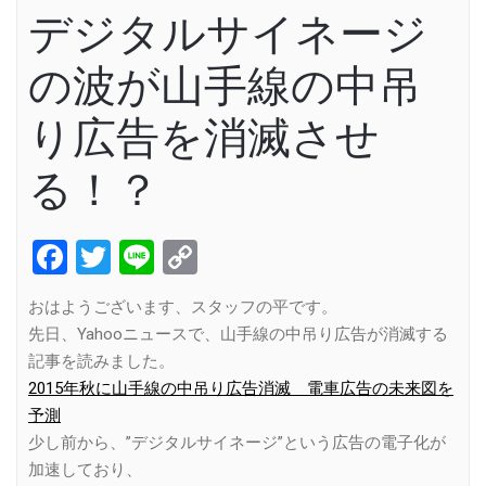
デジタルサイネージ
の波が山手線の中吊
り広告を消滅させ
る！？
Facebook
Twitter
Line
Copy
Link
おはようございます、スタッフの平です。
先日、Yahooニュースで、山手線の中吊り広告が消滅する
記事を読みました。
2015年秋に山手線の中吊り広告消滅 電車広告の未来図を
予測
少し前から、”デジタルサイネージ”という広告の電子化が
加速しており、