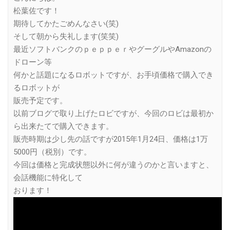
松葉佐です！
期待してかたごめんなさい(笑)
そして朝から失礼します(笑笑)
最近ソフトバンクのｐｅｐｐｅｒやグーグルやAmazonの
ドローン等
何かと話題になるロボットですが、お手頃価格で購入でき
るロボットが
販売予定です。
以前ブログで取り上げたロビですが、今回のロビは最初か
ら出来たてで購入できます。
販売時期は少し先の話ですが2015年1月24日、価格は1万
5000円（税別）です。
今回は価格と完成状態以外に何が違うのかと言いますと、
会話機能に特化して
おります！