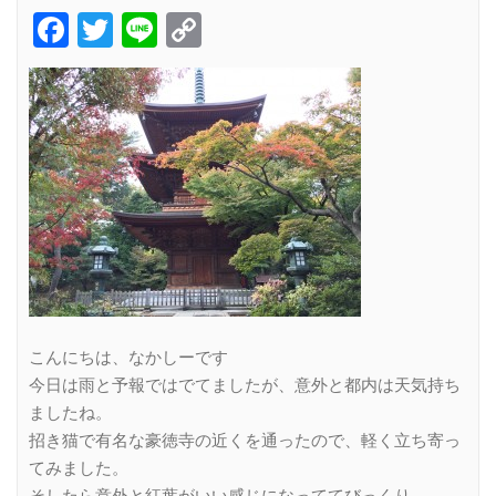
Facebook
Twitter
Line
Copy
Link
こんにちは、なかしーです
今日は雨と予報ではでてましたが、意外と都内は天気持ち
ましたね。
招き猫で有名な豪徳寺の近くを通ったので、軽く立ち寄っ
てみました。
そしたら意外と紅葉がいい感じになっててびっくり。