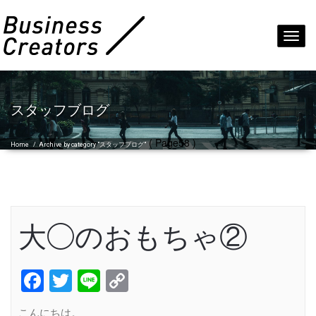
Toggl
navig
スタッフブログ
( Page58 )
Home
/
Archive by category "スタッフブログ"
大◯のおもちゃ②
Facebook
Twitter
Line
Copy
Link
こんにちは。