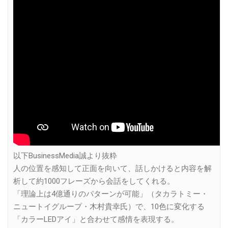
以下BusinessMedia誠より抜粋
人の位置を感知して正面を向いて、話しかけると内容を解
析して約1000フレーズから会話をしてくれる。
「理論上は4億通りのパターンが可能」（タカラトミー・
ニュートイグループ・木村貴幸氏）で、10色に変化する
「カラーLEDアイ」と合わせて感情を表現する。