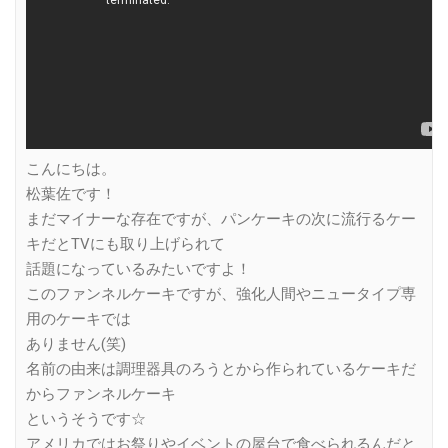
こんにちは。
松葉佐です！
まだマイナーな存在ですが、パンケーキの次に流行るケー
キだとTVにも取り上げられて
話題になっているみたいですよ！
このファンネルケーキですが、強化人間やニュータイプ専
用のケーキでは
ありません(笑)
名前の由来は調理器具のろうとから作られているケーキだ
からファンネルケーキ
というそうです☆
アメリカではお祭りやイベントの屋台で食べられるんだと