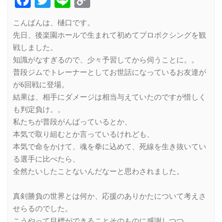
Link
こんばんは、樋口です。
先日、後楽園ホールで生まれて初めてプロボクシングを観
戦しました。
知識がなすぎるので、少々予習してから伺うことに。。
普段ジムでトレーナーとしてお世話になっているお友達が
が6回戦に登場。
結果は、相手にダメージは相当与えていたのですが惜しく
も判定負け。。
私たちが普段がんばっているとか、
本気で取り組むとか言っているけれども、
本気で命をかけて、魂を拳に込めて、死線を生き抜いてい
る選手に比べたら、
全然たいしたことないんだなーと思わされました。
真剣勝負の世界とは何か、応援のありかたについて考えさ
せらるのでした。
こうやって目標ができることそのものに感謝しつつ、