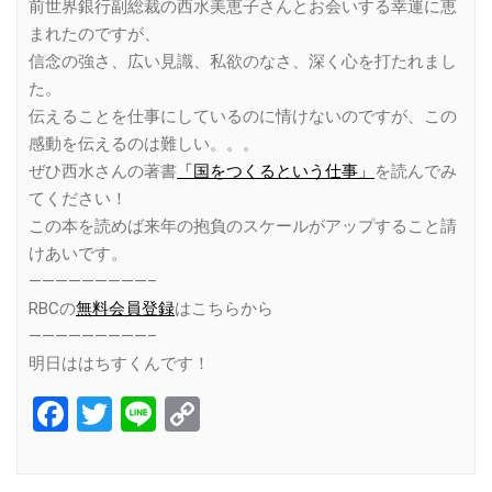
前世界銀行副総裁の西水美恵子さんとお会いする幸運に恵
まれたのですが、
信念の強さ、広い見識、私欲のなさ、深く心を打たれまし
た。
伝えることを仕事にしているのに情けないのですが、この
感動を伝えるのは難しい。。。
ぜひ西水さんの著書
「国をつくるという仕事」
を読んでみ
てください！
この本を読めば来年の抱負のスケールがアップすること請
けあいです。
—————————–
RBCの
無料会員登録
はこちらから
—————————–
明日ははちすくんです！
Facebook
Twitter
Line
Copy
Link