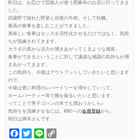
昨日は、お忍びで芸能人が使う西麻布のお店に行ってきま
した。
武蔵野で採れた野菜と自慢の牛肉、そして牡蠣。
最高の食事を楽しむことができました。
美味しい食事はセンスを活性化させるだけではなく、気持
ちが洗練されてきます。
カラダの底から活力が湧きあがってくるような感覚、
食事ができるということに対して謙虚な感謝の気持ちが湧
きあがってきます。
この気持ち、今後はアウトプットしていきたいと思います
ので、
今後は更に料理のレパートリーを増やしていって、
ホームパーティー等で腕を振るいたいと思います。
ってことで男子ゴハンの本でも買おうかしら♪
気持ちを洗練させるには、RBCへの
会員登録
から。
明日は満木さんです。
Facebook
Twitter
Line
Copy