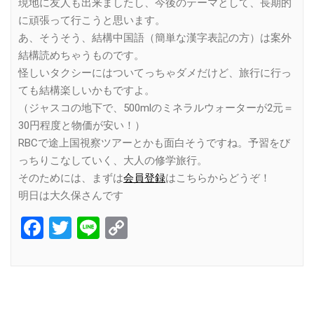
現地に友人も出来ましたし、今後のテーマとして、長期的
に頑張って行こうと思います。
あ、そうそう、結構中国語（簡単な漢字表記の方）は案外
結構読めちゃうものです。
怪しいタクシーにはついてっちゃダメだけど、旅行に行っ
ても結構楽しいかもですよ。
（ジャスコの地下で、500mlのミネラルウォーターが2元＝
30円程度と物価が安い！）
RBCで途上国視察ツアーとかも面白そうですね。予習をび
っちりこなしていく、大人の修学旅行。
そのためには、まずは
会員登録
はこちらからどうぞ！
明日は大久保さんです
Facebook
Twitter
Line
Copy
Link