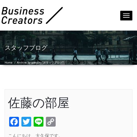
Toggl
navig
スタッフブログ
( Page185 )
Home
/
Archive by category "スタッフブログ"
佐藤の部屋
Facebook
Twitter
Line
Copy
Link
こんにちは、大久保です。