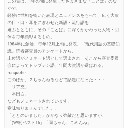
この賞は、1年の間に発生したさまざまな「ことば」のな
かで、
軽妙に世相を衝いた表現とニュアンスをもって、広く大衆
の目・口・耳をにぎわせた新語・流行語を
選ぶとともに、その「ことば」に深くかかわった人物・団
体を毎年顕彰するもの。
1984年に創始。毎年12月上旬に発表。『現代用語の基礎知
識』読者審査員のアンケートから、
上位語がノミネート語として選出され、そこから審査委員
会によってトップテン語、年間大賞語が選ばれる。
-unquote-
このほか、２ちゃんねるなどで話題になった・・・
「リア充」
「本田△」
などもノミネートされています。
意味知りませんでした。。
「ととのいました」がかなり強敵だと思いますが、
「(W杯)ベスト16」「岡ちゃん、ごめんね」