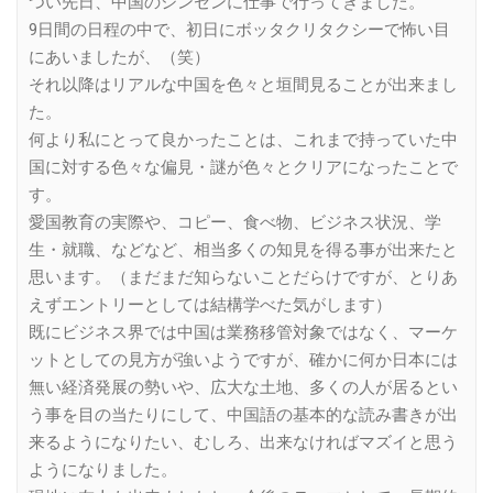
つい先日、中国のシンセンに仕事で行ってきました。
9日間の日程の中で、初日にボッタクリタクシーで怖い目
にあいましたが、（笑）
それ以降はリアルな中国を色々と垣間見ることが出来まし
た。
何より私にとって良かったことは、これまで持っていた中
国に対する色々な偏見・謎が色々とクリアになったことで
す。
愛国教育の実際や、コピー、食べ物、ビジネス状況、学
生・就職、などなど、相当多くの知見を得る事が出来たと
思います。（まだまだ知らないことだらけですが、とりあ
えずエントリーとしては結構学べた気がします）
既にビジネス界では中国は業務移管対象ではなく、マーケ
ットとしての見方が強いようですが、確かに何か日本には
無い経済発展の勢いや、広大な土地、多くの人が居るとい
う事を目の当たりにして、中国語の基本的な読み書きが出
来るようになりたい、むしろ、出来なければマズイと思う
ようになりました。