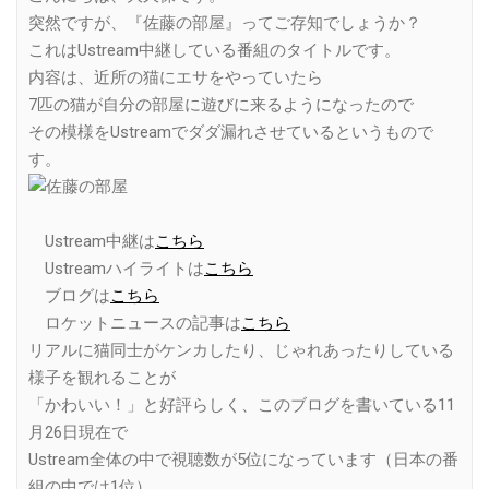
突然ですが、『佐藤の部屋』ってご存知でしょうか？
これはUstream中継している番組のタイトルです。
内容は、近所の猫にエサをやっていたら
7匹の猫が自分の部屋に遊びに来るようになったので
その模様をUstreamでダダ漏れさせているというもので
す。
Ustream中継は
こちら
Ustreamハイライトは
こちら
ブログは
こちら
ロケットニュースの記事は
こちら
リアルに猫同士がケンカしたり、じゃれあったりしている
様子を観れることが
「かわいい！」と好評らしく、このブログを書いている11
月26日現在で
Ustream全体の中で視聴数が5位になっています（日本の番
組の中では1位）。