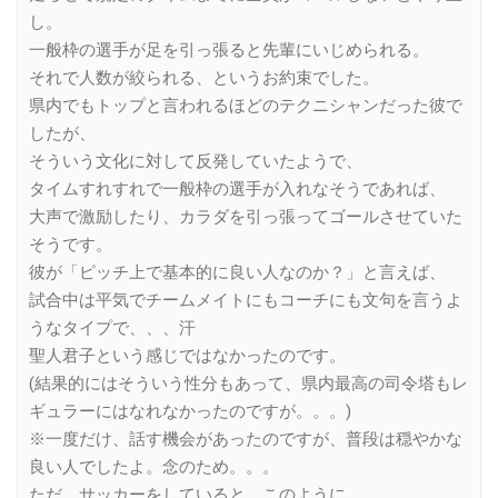
し。
一般枠の選手が足を引っ張ると先輩にいじめられる。
それで人数が絞られる、というお約束でした。
県内でもトップと言われるほどのテクニシャンだった彼で
したが、
そういう文化に対して反発していたようで、
タイムすれすれで一般枠の選手が入れなそうであれば、
大声で激励したり、カラダを引っ張ってゴールさせていた
そうです。
彼が「ピッチ上で基本的に良い人なのか？」と言えば、
試合中は平気でチームメイトにもコーチにも文句を言うよ
うなタイプで、、、汗
聖人君子という感じではなかったのです。
(結果的にはそういう性分もあって、県内最高の司令塔もレ
ギュラーにはなれなかったのですが。。。)
※一度だけ、話す機会があったのですが、普段は穏やかな
良い人でしたよ。念のため。。。
ただ、サッカーをしていると、このように、