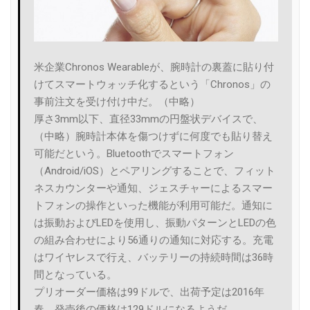
米企業Chronos Wearableが、腕時計の裏蓋に貼り付
けてスマートウォッチ化するという「Chronos」の
事前注文を受け付け中だ。（中略）
厚さ3mm以下、直径33mmの円盤状デバイスで、
（中略）腕時計本体を傷つけずに何度でも貼り替え
可能だという。Bluetoothでスマートフォン
（Android/iOS）とペアリングすることで、フィット
ネスカウンターや通知、ジェスチャーによるスマー
トフォンの操作といった機能が利用可能だ。通知に
は振動およびLEDを使用し、振動パターンとLEDの色
の組み合わせにより56通りの通知に対応する。充電
はワイヤレスで行え、バッテリーの持続時間は36時
間となっている。
プリオーダー価格は99ドルで、出荷予定は2016年
春。発売後の価格は129ドルになるようだ。