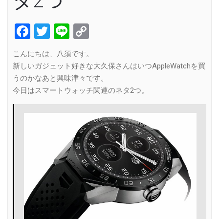
タ2つ
Facebook
Twitter
Line
Copy
Link
こんにちは、八須です。
新しいガジェット好きな大久保さんはいつAppleWatchを買
うのかなあと興味津々です。
今日はスマートウォッチ関連のネタ2つ。