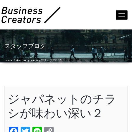
Toggl
navig
スタッフブログ
( Page28 )
Home
/
Archive by category "スタッフブログ"
ジャパネットのチラ
シが味わい深い２
Facebook
Twitter
Line
Copy