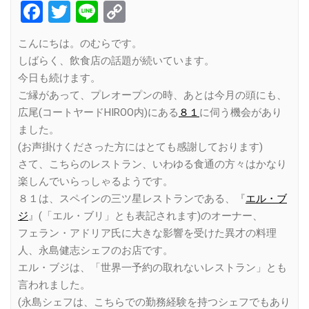
Facebook
Twitter
Line
Copy
Link
こんにちは。のむらです。
しばらく、飲食店の話題が続いています。
今日も続けます。
ご縁があって、プレオープンの時、あとは今月の頭にも、
広尾(コートヤードHIROO内)にある
８１
に伺う機会があり
ました。
(お声掛けくださった方にはとても感謝しております)
さて、こちらのレストラン、いわゆる食通の方々はかなり
楽しんでいらっしゃるようです。
８１は、スペインの三ツ星レストランである、『
エル・ブ
ジ
』(「エル・ブリ」とも表記されます)のオーナー、
フェラン・アドリア氏に大きな影響を受けた異才の料理
人、永島健志シェフのお店です。
エル・ブジは、「世界一予約の取れないレストラン」とも
言われました。
(永島シェフは、こちらでの勤務経験を持つシェフでもあり