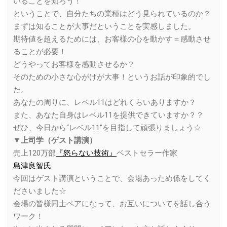
いることを知ろう！
ということで、自分たちの業種はどう見られているのか？
まずは知ることが大事だということを実感しました。
期待値を超えるためには、お客様の心を動かす＝感動させ
ることが必要！
どうやってお客様を感動させるか？
そのための小さな心がけが大事！というお話が印象的でし
た。
あなたの周りに、レベル11はどれくらいありますか？
また、あなた自身はレベル11を提供できていますか？？
ぜひ、今日から“レベル11”を目指して頑張りましょう☆
▼上司学（ゲスト講演）
売上120万部
『怒らない技術』
ベストセラー作家
島津良智氏
今回はゲスト講演ということで、会場あっため係をしてく
ださいました☆
会場の皆様同士ペアになって、お互いについてを話し合う
ワーク！