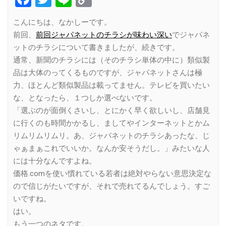
Link
こんにちは、なかしーです。
前回、
前回ジャパネットのチラシが味わい深い
でジャパネ
ットのチラシについて書きましたが、続きです。
通常、新聞のチラシには（そのチラシ単体の中に）類似製
品は大体のってくるものですが、ジャパネットさんは極
力、ほとんど類似製品は載ってません。テレビを買いたい
な、となったら、１つしか選べないです。
「選ぶのが面倒くさいし、とにかく早く欲しいし、店舗見
に行くのも時間かかるし、ましてやインターネットとかム
リムリムリムリ。あ、ジャパネットのチラシあったな、じ
ゃぁまぁこれでいいか。なんか安そうだし。」みたいな人
には十分なんですよね。
価格.comを使い慣れている若者は絶対やらない意思決定な
ので信じがたいですが、それで売れてるんでしょう。すご
いですね。
はい。
もう一つのネタです。