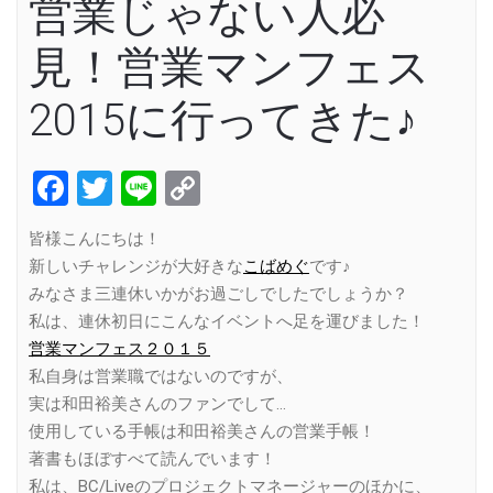
営業じゃない人必
見！営業マンフェス
2015に行ってきた♪
Facebook
Twitter
Line
Copy
Link
皆様こんにちは！
新しいチャレンジが大好きな
こばめぐ
です♪
みなさま三連休いかがお過ごしでしたでしょうか？
私は、連休初日にこんなイベントへ足を運びました！
営業マンフェス２０１５
私自身は営業職ではないのですが、
実は和田裕美さんのファンでして…
使用している手帳は和田裕美さんの営業手帳！
著書もほぼすべて読んでいます！
私は、BC/Liveのプロジェクトマネージャーのほかに、