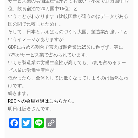
サービス業の労働生産性がとても低い（小売で21カ国中17
位、飲食宿泊で20カ国中15位）と
いうことがわかります（比較国数が違うのはデータがある
国の間で比較したため）。
そして、日本といえばものづくり大国、製造業が強い！と
いうイメージがありますが
GDPに占める割合で言えば製造業は25％に過ぎず、実に
72%がサービス業で占められています。
いくら製造業の労働生産性が高くても、7割を占めるサー
ビス業の労働生産性が
低かったら、全体としては低くなってしまうのは当然なわ
けです。
続きます。
RBCへの会員登録はこちら
から。
明日は阪倉さんです。
Facebook
Twitter
Line
Copy
Link