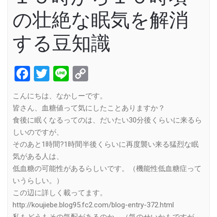
の壮絶な眠気を解消
する豆知識
Facebook
Twitter
Line
Copy
Link
こんにちは、なかしーです。
皆さん、血糖値って気にしたことありますか？
食後に眠くなるってのは、だいたい30分後くらいに来るら
しいのですが、
そのあと1時間?1時間半後くらいに再度襲い来る猛烈な眠
気がある人は、
低血糖の可能性があるらしいです。（機能性低血糖症って
いうらしい。）
この辺に詳しく載ってます。
http://koujiebe.blog95.fc2.com/blog-entry-372.html
私もどうもその気配があるのか、（気のせいかもですが