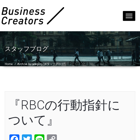
Toggl
navig
スタッフブログ
( Page152 )
Home
/
Archive by category "スタッフブログ"
『RBCの行動指針に
ついて』
Facebook
Twitter
Line
Copy