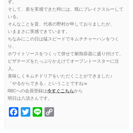
ず。
そして、差を実感できた時には、既にブレイクスルーして
いる。
そんなことを昔、代表の野村が申しておりましたが、
いままさに実感できています。
ちなみにこの日は猛スピードでキムチチャーハンをつく
り、
ホワイトソースをつくって併せて耐熱容器に盛り付けて、
ピザチーズをたっぷりかえけてオーブントースターに注
入。
美味しくキムチドリアをいただくことができました♪
「やるからできる」ということですねｗ
RBCへの会員登録は
今すぐこちら
から
明日は八須さんです。
Facebook
Twitter
Line
Copy
Link