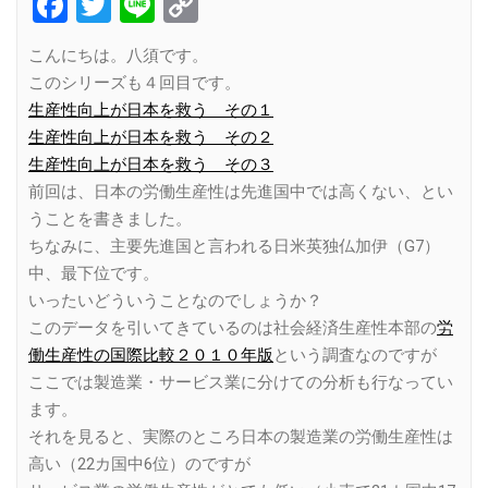
Facebook
Twitter
Line
Copy
Link
こんにちは。八須です。
このシリーズも４回目です。
生産性向上が日本を救う その１
生産性向上が日本を救う その２
生産性向上が日本を救う その３
前回は、日本の労働生産性は先進国中では高くない、とい
うことを書きました。
ちなみに、主要先進国と言われる日米英独仏加伊（G7）
中、最下位です。
いったいどういうことなのでしょうか？
このデータを引いてきているのは社会経済生産性本部の
労
働生産性の国際比較２０１０年版
という調査なのですが
ここでは製造業・サービス業に分けての分析も行なってい
ます。
それを見ると、実際のところ日本の製造業の労働生産性は
高い（22カ国中6位）のですが