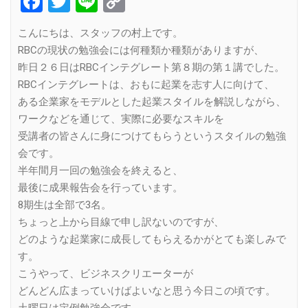
Facebook
Twitter
Line
Copy
Link
こんにちは、スタッフの村上です。
RBCの現状の勉強会には何種類か種類がありますが、
昨日２６日はRBCインテグレート第８期の第１講でした。
RBCインテグレートは、おもに起業を志す人に向けて、
ある企業家をモデルとした起業スタイルを解説しながら、
ワークなどを通じて、実際に必要なスキルを
受講者の皆さんに身につけてもらうというスタイルの勉強
会です。
半年間月一回の勉強会を終えると、
最後に成果報告会を行っています。
8期生は全部で3名。
ちょっと上から目線で申し訳ないのですが、
どのような起業家に成長してもらえるかがとても楽しみで
す。
こうやって、ビジネスクリエーターが
どんどん広まっていけばよいなと思う今日この頃です。
土曜日は定例勉強会です。