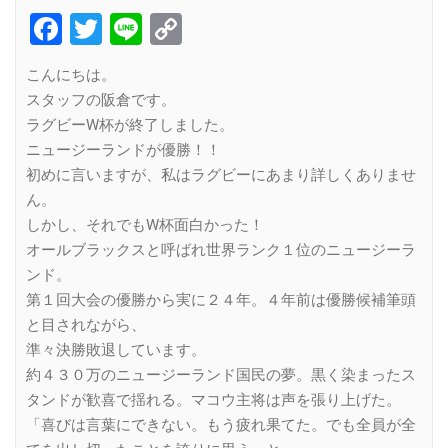
Facebook
Twitter
Line
Copy
Link
こんにちは。
スタッフの阪倉です。
ラグビーW杯が終了しました。
ニュージーランドが優勝！！
初めに言いますが、私はラグビーにあまり詳しくありませ
ん。
しかし、それでもW杯面白かった！
オールブラックスと呼ばれ世界ランク１位のニュージーラ
ンド。
第１回大会の優勝から実に２４年。４年前は優勝候補筆頭
と目されながら、
準々決勝敗退しています。
約４３０万のニュージーランド国民の夢。黒く染まったス
タンドが歓喜で揺れる。マコウ主将は声を張り上げた。
「喜びは言葉にできない。もう疲れ果てた。でも全員が全