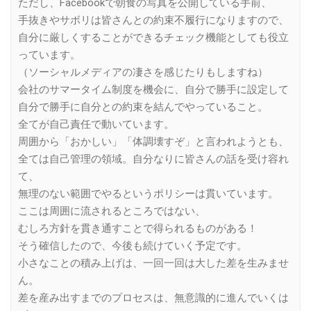
ただし、Facebookで朝食の写真を公開している手前、
手抜きやサボリは皆さんとの約束不履行になりますので、
自分に厳しくすることができるチェック機能としても役立
っています。
（ソーシャルメディアの凄さを感じたりもしますね）
会社のサマータイム制度を機会に、自分で勝手に設定して
自分で勝手に自分との約束を結んでやっていること。
全てが自己責任で動いています。
周囲から「おかしい」「体調壊すぞ」と言われようとも、
全ては自己管理の領域。自分なりに皆さんの話を受け容れ
て、
無理のない範囲でやるというポリシーは貫いています。
ここは周囲に流されるところではない、
むしろ方針を貫き通すことで得られるものがある！
そう確信したので、今後も続けていく予定です。
小さなことの積み上げは、一回一回は大した差を生みませ
ん。
差を産み出すまでのプロセスは、無意識的に進んでいくは