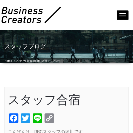
Toggl
navig
スタッフブログ
( Page119 )
Home
/
Archive by category "スタッフブログ"
スタッフ合宿
Facebook
Twitter
Line
Copy
Link
こんばんは。RBCスタッフの堀川です。