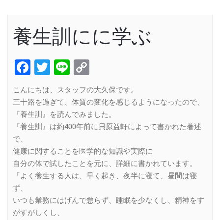
養生訓にに学ぶ
Facebook
Twitter
Line
Copy
Link
こんにちは、スタッフの大久保です。
三十路を過ぎて、体質の変化を感じるようになったので、
『養生訓』を読んでみました。
『養生訓』は約400年前に貝原益軒によって書かれた著述
で、
健康に関することを医学的な知識や実際に
自分の体で試したことを元に、詳細に書かれています。
「よく養生する人は、早く起き、夜半に寝て、昼間は寝
ず、
いつも業務にはげんで怠らず、睡眠を少なくし、精神をす
がすがしくし、