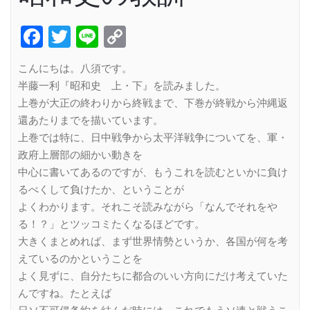
Facebook
Twitter
Line
Copy
Link
こんにちは。八須です。
半藤一利『昭和史 上・下』を読みました。
上巻が大正の終わりから終戦まで、下巻が終戦から沖縄返
還あたりまでを描いています。
上巻では特に、日中戦争から太平洋戦争についてを、軍・
政府上層部の細かい動きを
中心に書いてあるのですが、もうこれを読むといかに負け
るべくして負けたか、ということが
よくわかります。それこそ読みながら「なんでそれをや
る！？」とツッコミたくなるほどです。
大きくまとめれば、まず世界情勢というか、各国が何を考
えているのかということを
よく見ずに、自分たちに都合のいい方向にだけ考えていた
んですね。たとえば