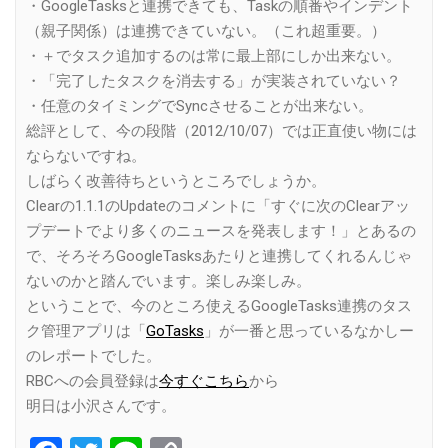
・GoogleTasksと連携できても、Taskの順番やインデント
（親子関係）は連携できていない。（これ超重要。）
・＋でタスク追加するのは常に最上部にしか出来ない。
・「完了したタスクを消去する」が実装されていない？
・任意のタイミングでSyncさせることが出来ない。
総評として、今の段階（2012/10/07）では正直使い物には
ならないですね。
しばらく改善待ちというところでしょうか。
Clearの1.1.1のUpdateのコメントに「すぐに次のClearアッ
プデートでより多くのニュースを発表します！」とあるの
で、そろそろGoogleTasksあたりと連携してくれるんじゃ
ないのかと踏んでいます。楽しみ楽しみ。
ということで、今のところ使えるGoogleTasks連携のタス
ク管理アプリは「
GoTasks
」が一番と思っているなかしー
のレポートでした。
RBCへの会員登録は
今すぐこちら
から
明日は小沢さんです。