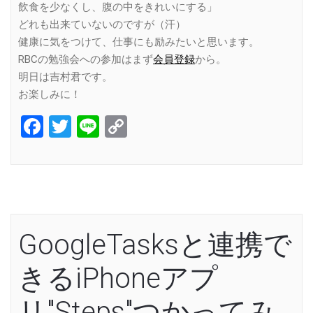
飲食を少なくし、腹の中をきれいにする」
どれも出来ていないのですが（汗）
健康に気をつけて、仕事にも励みたいと思います。
RBCの勉強会への参加はまず
会員登録
から。
明日は吉村君です。
お楽しみに！
Facebook
Twitter
Line
Copy
Link
GoogleTasksと連携で
きるiPhoneアプ
リ"Steps"つかってみ