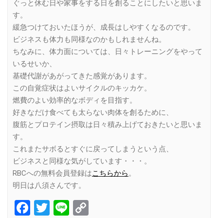
ぐっと休む日や家事をする日を創ることにしたいと思いま
す。
緩急つけておいたほうが、成長はしやすくなるのです。
ビジネスも体力も同様なのかもしれませんね。
ちなみに、体力面については、日々トレーニングをやって
いるせいか、
基礎代謝があがってきた感覚があります。
この自覚症状はよいサイクルのキッカケ。
燃費のよい効率的なボディを目指す。
好きなだけ食べても太らない肉体を創るために、
腹筋とプロテイン摂取は日々積み上げておきたいと思いま
す。
これまたサボるとすぐに戻ってしまうという点、
ビジネスと同様な気がしています・・・。
RBCへの無料会員登録は
こちらから
。
明日は八須さんです。
Facebook
Twitter
Line
Copy