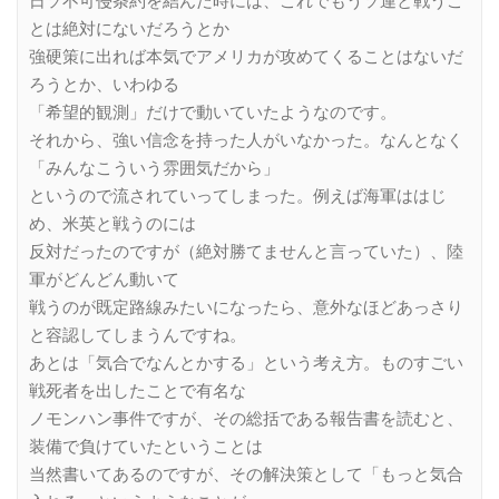
日ソ不可侵条約を結んだ時には、これでもうソ連と戦うこ
とは絶対にないだろうとか
強硬策に出れば本気でアメリカが攻めてくることはないだ
ろうとか、いわゆる
「希望的観測」だけで動いていたようなのです。
それから、強い信念を持った人がいなかった。なんとなく
「みんなこういう雰囲気だから」
というので流されていってしまった。例えば海軍ははじ
め、米英と戦うのには
反対だったのですが（絶対勝てませんと言っていた）、陸
軍がどんどん動いて
戦うのが既定路線みたいになったら、意外なほどあっさり
と容認してしまうんですね。
あとは「気合でなんとかする」という考え方。ものすごい
戦死者を出したことで有名な
ノモンハン事件ですが、その総括である報告書を読むと、
装備で負けていたということは
当然書いてあるのですが、その解決策として「もっと気合