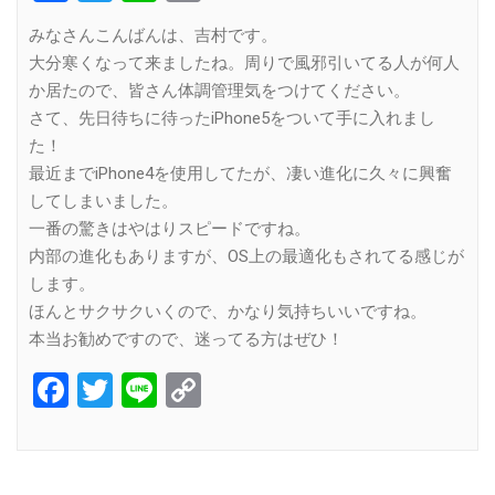
Link
みなさんこんばんは、吉村です。
大分寒くなって来ましたね。周りで風邪引いてる人が何人
か居たので、皆さん体調管理気をつけてください。
さて、先日待ちに待ったiPhone5をついて手に入れまし
た！
最近までiPhone4を使用してたが、凄い進化に久々に興奮
してしまいました。
一番の驚きはやはりスピードですね。
内部の進化もありますが、OS上の最適化もされてる感じが
します。
ほんとサクサクいくので、かなり気持ちいいですね。
本当お勧めですので、迷ってる方はぜひ！
Facebook
Twitter
Line
Copy
Link