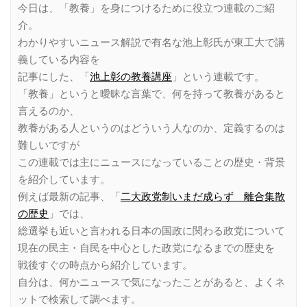
今日は、「教養」を身につけるために役立つ連載のご紹
介。
わかりやすいニュース解説で有名な池上彰氏が東工大で講
義している内容を
記事にした、「
池上彰の教養講座
」という連載です。
「教養」というと曖昧な言葉で、何を持って教養があると
言えるのか、
教養がある人というのはどういう人なのか、定義するのは
難しいですが
この連載では主にニュースになっていることの歴史・背景
を紹介しています。
例えば最新の記事、「
二大政党制いまだ成らず 離合集散
の歴史
」では、
総選挙も近いと言われる日本の国政に関わる政党について
現在の民主・自民を中心とした政党になるまでの歴史を
戦後すぐの時点から紹介しています。
自分は、何かニュースで気になったことがあると、よくネ
ットで検索して調べます。