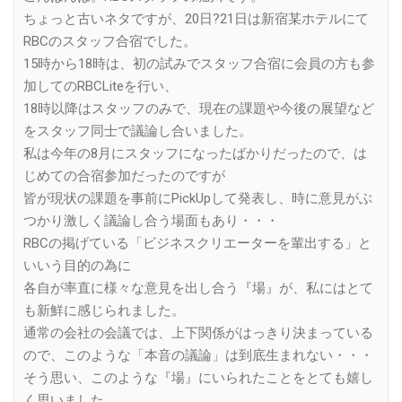
ちょっと古いネタですが、20日?21日は新宿某ホテルにて
RBCのスタッフ合宿でした。
15時から18時は、初の試みでスタッフ合宿に会員の方も参
加してのRBCLiteを行い、
18時以降はスタッフのみで、現在の課題や今後の展望など
をスタッフ同士で議論し合いました。
私は今年の8月にスタッフになったばかりだったので、は
じめての合宿参加だったのですが
皆が現状の課題を事前にPickUpして発表し、時に意見がぶ
つかり激しく議論し合う場面もあり・・・
RBCの掲げている「ビジネスクリエーターを輩出する」と
いいう目的の為に
各自が率直に様々な意見を出し合う『場』が、私にはとて
も新鮮に感じられました。
通常の会社の会議では、上下関係がはっきり決まっている
ので、このような「本音の議論」は到底生まれない・・・
そう思い、このような『場』にいられたことをとても嬉し
く思いました。