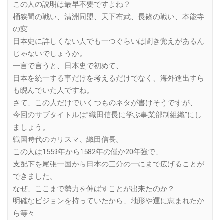
この人の説明は最早不要ですよね？
桶狭間の戦い、清洲同盟、天下布武、長篠の戦い、本能寺
の変
日本史に詳しくない人でも一つぐらいは聞き覚えがあるん
じゃないでしょうか。
一言で言うと、日本史で初めて、
日本を統一する事だけを考えるだけでなく、海外進出すら
も睨んでいた人ですね。
さて、この人だけでいくつものネタが書けそうですが、
今回のサブタイトルは”織田信長に学ぶ事業部制組織”にし
ましょう。
戦国時代のカリスマ、織田信長。
この人は1559年から1582年の僅か20年強で、
支配下を尾張一国から日本の三分の一にまで広げることが
できました。
なぜ、ここまで勢力を伸ばすことが出来たのか？
明確なビジョンを持っていたから、地形や運に恵まれたか
ら等々