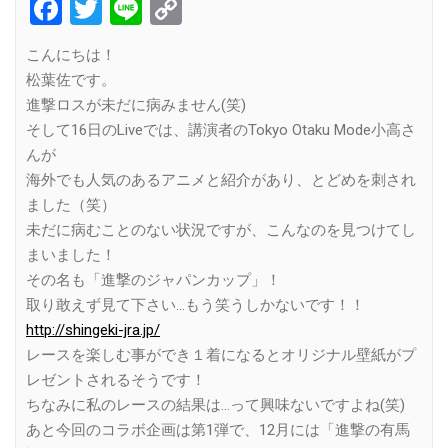
Facebook
Twitter
Line
Copy
Link
こんにちは！
松葉佐です。
進撃ロスが未だに病みません(笑)
そして16日のLiveでは、講演者のTokyo Otaku Mode小高さ
んが
海外でも人気のあるアニメと紹介があり、とどめを刺され
ました（笑）
未だに病むことのない状況ですが、こんなのを見つけてし
まいました！
その名も「進撃のジャパンカップ」！
取り敢えず見て下さい…もう笑うしかないです！！
http://shingeki-jra.jp/
レースを楽しむ事ができ１着になるとオリジナル壁紙がプ
レゼントされるそうです！
ちなみに私のレースの結果は…って興味ないですよね(笑)
あと今回のコラボ企画は第1弾で、12月には「進撃の有馬