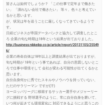
皆さんは如何でしょうか？ 「この仕事で定年まで働きた
い」 「潰れない会社で働きたい」 等々、色々と考えてい
るかと思います。
が、状況は年を追うごとに厳しくなってきているようで
す。
日経ビジネスが帝国データバンクと協力して調査したとこ
ろ 企業の旬な時期は18年という結果が出ておりました。
http://business.nikkeibp.co.jp/article/report/20131105/25549
6/
企業の寿命自体は18年以上と調査結果が出ておりますが、
旬な時期が 18年という事であれば、自分の意図しないとこ
ろで仕事や環境そして 会社が変わる可能性が出てくるかと
思います。
自分自身何かに秀でたスキルやノウハウを持っていない、
ただのサラリーマン ですが(汗)
ヨーロッパリーグに移籍するサッカー選手やメジャーリー
グに挑戦する 野球選手のように、常に自分自身を磨いて、
いつ何が起きても環境変化に 対応できるようにと思うこの