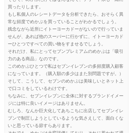
買ったりします。
もし私個人のレシートデータを分析できたら、おそらく異
常な頻度でめかぶを買っていることがわかるでしょう。
残念ながら近所にイトーヨーカドーがないので行っていま
せんが、あれば他のスーパーに行かずに、イトーヨーカド
ーひとつですべての買い物をすませるでしょう。
それだけ、私にとってセブンプレミアムのめかぶは「吸引
力のある商品」なのです。
このめかぶひとつで私はセブンイレブンの多頻度購入顧客
になっています。（購入額の多少はまた別問題ですが。）
そして、こうして、セブンのめかぶは美味しいとネット上
で口コミをしているわけです。
ちなみに、セブンイレブンに全体に対するブランドイメー
ジには特に良いイメージはありません。
むしろ、なんか巨大化してあちこちに出店してセブンイレ
ブンで制圧しようとしているような気さえして、面白くな
いと思っている節すらあります。
それでも、めかぶは大変評価しており、それに惹かれて週