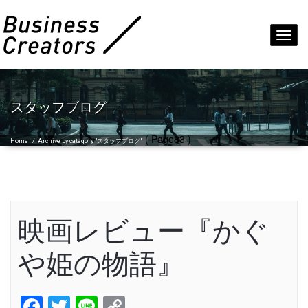
Toggl
navig
スタッフブログ
( Page83 )
Home
/
Archive by category "スタッフブログ"
映画レビュー『かぐ
や姫の物語』
Facebook
Twitter
Line
Copy