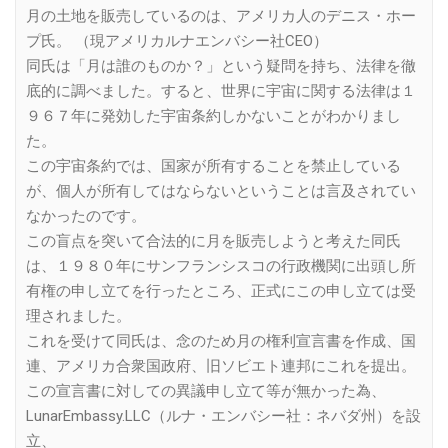
月の土地を販売しているのは、アメリカ人のデニス・ホー
プ氏。 （現アメリカルナエンバシー社CEO）
同氏は「月は誰のものか？」という疑問を持ち、法律を徹
底的に調べました。すると、世界に宇宙に関する法律は１
９６７年に発効した宇宙条約しかないことがわかりまし
た。
この宇宙条約では、国家が所有することを禁止している
が、個人が所有してはならないということは言及されてい
なかったのです。
この盲点を突いて合法的に月を販売しようと考えた同氏
は、１９８０年にサンフランシスコの行政機関に出頭し所
有権の申し立てを行ったところ、正式にこの申し立ては受
理されました。
これを受けて同氏は、念のため月の権利宣言書を作成、国
連、アメリカ合衆国政府、旧ソビエト連邦にこれを提出。
この宣言書に対しての異議申し立て等が無かった為、
LunarEmbassy.LLC（ルナ・エンバシー社：ネバダ州）を設
立、