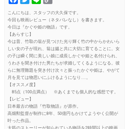
Link
こんにちは、スタッフの大久保です。
今回も映画レビュー（ネタバレなし）を書きます。
今日は『かぐや姫の物語』です。
【あらすじ】
今は昔、竹取の翁が見つけた光り輝く竹の中からかわいら
しい女の子が現れ、翁は媼と共に大切に育てることに。女
の子は瞬く間に美しい娘に成長しかぐや姫と名付けられ、
うわさを聞き付けた男たちが求婚してくるようになる。彼
らに無理難題を突き付け次々と振ったかぐや姫は、やがて
月を見ては物思いにふけるようになり……。
【オススメ度】
85点（100点満点） ※あくまでも個人的な感想です。
【レビュー】
日本最古の物語『竹取物語』が原作。
高畑勲監督が制作に8年、50億円もかけてようやく公開が
叶った作品。
大筋のストーリーが知られている物語を2時間以上の映画