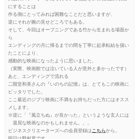
にすることは
作る側にとってみれば困難なことだと思いますが、
逆にそれが腕の見せどころでもある。
そして、今回はオープニングである竹から生まれる場面か
ら
エンディングの月に帰るまでの間を丁寧に起承転結を描い
たことにより、
感動的な映画になったように思いました。
（実際、映画館では泣いている人が意外と多かったです）
あと、エンディングで流れる
二階堂和美さんの『いのちの記憶』は、とてもこの映画に
ピッタリでした。
ここ最近のジブリ映画に不満をお持ちだった方にはオスス
メします。
※逆に「『風立ちぬ』が良かった」というような玄人には
退屈な映画なのかもしれません。。。
ビジネスクリエーターズへの会員登録は
こちら
から。
明日は野村君です。