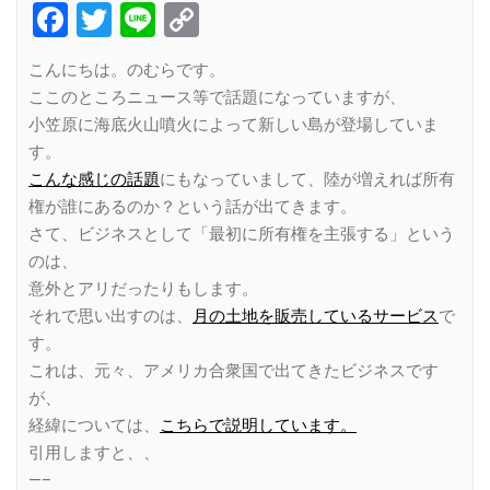
Facebook
Twitter
Line
Copy
Link
こんにちは。のむらです。
ここのところニュース等で話題になっていますが、
小笠原に海底火山噴火によって新しい島が登場していま
す。
こんな感じの話題
にもなっていまして、陸が増えれば所有
権が誰にあるのか？という話が出てきます。
さて、ビジネスとして「最初に所有権を主張する」という
のは、
意外とアリだったりもします。
それで思い出すのは、
月の土地を販売しているサービス
で
す。
これは、元々、アメリカ合衆国で出てきたビジネスです
が、
経緯については、
こちらで説明しています。
引用しますと、、
—–