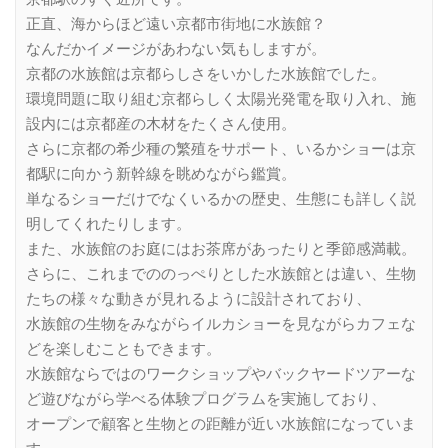
正直、海からほど遠い京都市街地に水族館？
なんだかイメージがあわない気もしますが。
京都の水族館は京都らしさをいかした水族館でした。
環境問題に取り組む京都らしく太陽光発電を取り入れ、施
設内には京都産の木材をたくさん使用。
さらに京都の希少種の繁殖をサポート、いるかショーは京
都駅に向かう新幹線を眺めながら鑑賞。
単なるショーだけでなくいるかの歴史、生態にも詳しく説
明してくれたりします。
また、水族館のお庭にはお茶席があったりと季節感満載。
さらに、これまでののっぺりとした水族館とは違い、生物
たちの様々な動きが見れるように設計されており、
水族館の生物をみながらイルカショーを見ながらカフェな
どを楽しむこともできます。
水族館ならではのワークショップやバックヤードツアーな
ど遊びながら学べる体験プログラムを実施しており、
オープンで顧客と生物との距離が近い水族館になっていま