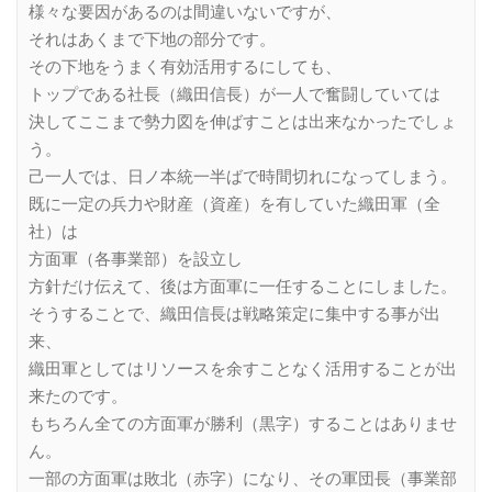
様々な要因があるのは間違いないですが、
それはあくまで下地の部分です。
その下地をうまく有効活用するにしても、
トップである社長（織田信長）が一人で奮闘していては
決してここまで勢力図を伸ばすことは出来なかったでしょ
う。
己一人では、日ノ本統一半ばで時間切れになってしまう。
既に一定の兵力や財産（資産）を有していた織田軍（全
社）は
方面軍（各事業部）を設立し
方針だけ伝えて、後は方面軍に一任することにしました。
そうすることで、織田信長は戦略策定に集中する事が出
来、
織田軍としてはリソースを余すことなく活用することが出
来たのです。
もちろん全ての方面軍が勝利（黒字）することはありませ
ん。
一部の方面軍は敗北（赤字）になり、その軍団長（事業部