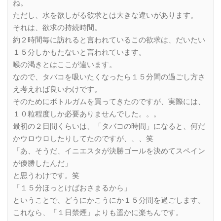
ね。
ただし、水を欲しがる欲求とは大きな違いがあります。
それは、欲求の持続時間。
約２時間毎に訪れると言われているこの欲求は、だいたい
１５分しかもたないと言われています。
喉の渇きとはここが違います。
なので、タバコを吸いたくなったら１５分間の過ごし方さ
え考えれば良いわけです。
そのためにボトルガムを買ってきたのですが、実際には、
１０粒程度しか必要ありませんでした。。。
最初の２日間くらいは、「タバコの時間」になると、何だ
かウロウロしたりしてたのですが、、、笑
「あ、そうだ、イニエスタが決勝ゴールを決めてスペイン
が優勝したんだ」
と思うわけです。笑
「１５分ほっとけばおさまるから」
ということで、どうにかこうにか１５分間を過ごします。
これなら、「１日禁煙」よりも遥かに楽ちんです。