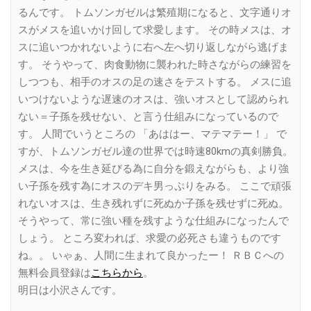
るんです。 トムソンガゼルは繁殖期になると、文字通りオ
スがメスを追いかけ回して求愛します。 その時メスは、オ
スに追いつかれないように右へ左へ切り返しながら逃げま
す。 そうやって、肉食動物に襲われた時さながらの練習を
しつつも、相手のオスの足の速さをテストする。 メスに追
いつけないような遅速のオスは、強いオスとして認められ
ない＝子孫を残せない、と言う仕組みになっているので
す。 人間でいうところの 「あははー、マテマテー！」 で
すが、トムソンガゼル達の世界では時速80kmの真剣勝負。
メスは、今を生き延びる為に自分を鍛えながらも、より強
い子孫を残す為にオスのデキ男っぷりをみる。 ここで頑張
れないオスは、生き残れずに死ぬか子孫を残せずに死ぬ。
そうやって、常に強い種を残すような仕組みになったんで
しょう。 ところ変われば、求愛の必死さも違うものです
ね。。 いゃぁ、人間に生まれて良かったー！ ＲＢＣへの
無料会員登録は
こちらから
。
明日は小沢さんです。