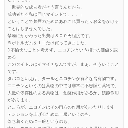
だそうです。
「世界的な成功者がそう言うんだから、
成功者たる私は同じマインドで、、、」
ということで禁煙のためにあれこれ買ったりお金をかける
ことはしませんでした。
禁煙にかかわった出費は８００円程度です。
※ボトルガムを１コだけ買ってきました。
3.不愉快なことを考えず、ニコチンという相手の価値を認
める
このタイトルはイマイチなんですが、まぁ、そういうこと
です。
タバコといえば、タールとニコチンが有名な含有物です。
ニコチンというのは薬物の中では非常に不思議な薬物で、
大抵の依存性のある薬物は、覚醒作用があるか、鎮静作用
があります。
ところが、ニコチンはその両方の作用があったりします。
テンションを上げるために一服というのも、
落ち着くために一服というのも、