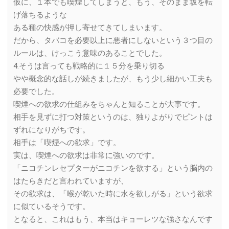
仮に、１本でも喫煙してしまうと、もう、そのまま坂を転
げ落ちるような
ある種の快感が押し寄せてきてしまいます。
だから、タバコを必要以上に悪者にしないという３つ目の
ルールは、けっこう意味のあることでした。
4.そうは言っても戦略的に１５分を乗り切る
やや概念的な話しが続きましたが、もう少し細かい工夫も
必要でした。
喫煙への欲求の仕組みをちゃんと知ることが大事です。
相手を見ずに打つ対策というのは、独りよがりでピントは
ずれになりがちです。
相手は「喫煙への欲求」です。
実は、喫煙への欲求は非常に強いのです。
「ニコチンレセプターがニコチンを欲する」という脳内の
はたらきだと言われていますが、
その欲求は、「喉が乾いた時に水を欲しがる」という欲求
に似ているそうです。
となると、これはもう、本当はキョーレツな強さなんです