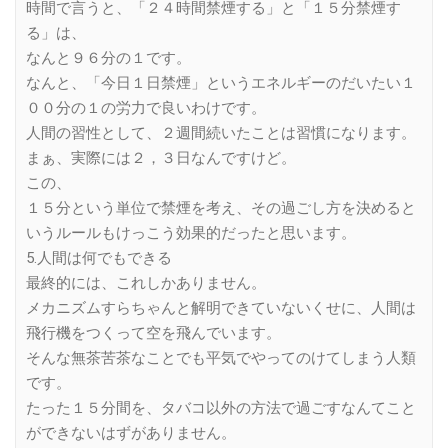
時間で言うと、「２４時間禁煙する」と「１５分禁煙す
る」は、
なんと９６分の１です。
なんと、「今日１日禁煙」というエネルギーのだいたい１
００分の１の労力で良いわけです。
人間の習性として、２週間続いたことは習慣になります。
まぁ、実際には２，３日なんですけど。
この、
１５分という単位で禁煙を考え、その過ごし方を決めると
いうルールもけっこう効果的だったと思います。
5.人間は何でもできる
最終的には、これしかありません。
メカニズムすらちゃんと解明できていないくせに、人間は
飛行機をつくって空を飛んでいます。
そんな無茶苦茶なことでも平気でやってのけてしまう人類
です。
たった１５分間を、タバコ以外の方法で過ごすなんてこと
ができないはずがありません。