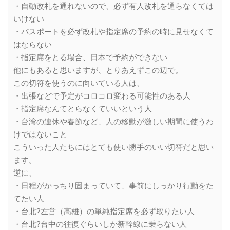
・自動改札を通れないので、必ず有人改札を通らなくては
いけない
・パスポートを必ず改札や指定席の予約の時に見せなくて
はならない
・指定席をとる場合、日本で予約ができない
他にもあると思いますが、とりあえずこの辺で。
この切符を使うのに向いている人は、
・出張などで予定がコロコロ変わる可能性のある人
・指定席なんてとらなくていいという人
・台湾の連休や春節など、人の移動が激しい期間に使うわ
けではないこと
こういった人たちにはとても使い勝手のいい切符だと思い
ます。
逆に、
・日程がかっちり固まっていて、事前にしっかり行動をた
てたい人
・台北?左営（高雄）の単純指定席を必ず取りたい人
・台北?台中の往復ぐらいしか新幹線に乗らない人