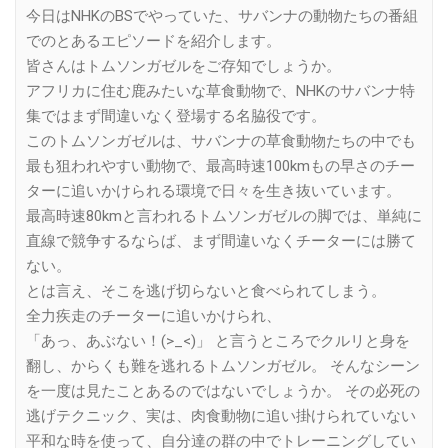
今日はNHKのBSでやっていた、サバンナの動物たちの番組
でのとあるエピソードを紹介します。
皆さんはトムソンガゼルをご存知でしょうか。
アフリカに住む鹿みたいな草食動物で、NHKのサバンナ特
集ではまず間違いなく登場する名脇役です。
このトムソンガゼルは、サバンナの草食動物たちの中でも
最も狙われやすい動物で、最高時速100kmもの早さのチー
ターに追いかけられる環境で日々を生き抜いています。
最高時速80kmと言われるトムソンガゼルの脚では、単純に
直線で競争するならば、まず間違いなくチーターには勝て
ない。
とは言え、そこを逃げ切らないと食べられてしまう。
全力疾走のチーターに追いかけられ、
「あっ、あぶない！(>_<)」 と言うところでクルリと身を
翻し、からくも難を逃れるトムソンガゼル。 そんなシーン
を一度は見たことあるのではないでしょうか。 その必死の
逃げテクニック、実は、肉食動物に追い掛けられていない
平和な時を使って、自分達の群の中でトレーニングしてい