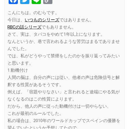
Link
こんにちは。のむらです。
今日は、
いつものシリーズ
ではありません。
RBCの話シリーズ
でもありません。
さて、実は、タバコをやめて1年以上になります。
なんというか、巷で言われるような苦労はまるでありませ
んでした。
では、私がどうやって禁煙をしたのかを振り返ってみたい
と思います。
1.動機付け
人間の脳は、自分の声には従い、他者の声は危険信号と解
釈する性質があるそうです。
例えば、「宿題やりなさい」と言われると途端にやる気が
なくなるのはこの性質によります。
だから、他人の声に従った動機付けは一切やらない、
これが最初のルールでした。
私の場合は、2010年のワールドカップでスペインの優勝を
望んでいたというか予想してたので、