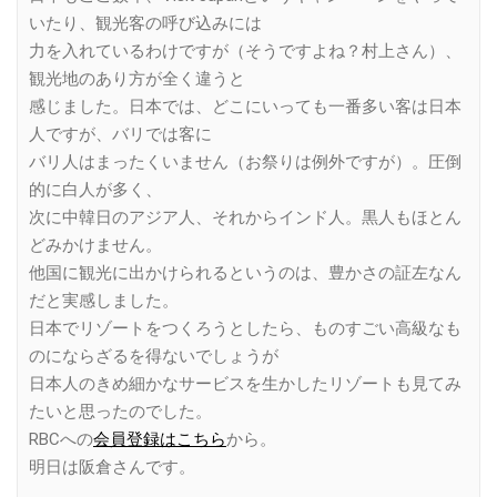
いたり、観光客の呼び込みには
力を入れているわけですが（そうですよね？村上さん）、
観光地のあり方が全く違うと
感じました。日本では、どこにいっても一番多い客は日本
人ですが、バリでは客に
バリ人はまったくいません（お祭りは例外ですが）。圧倒
的に白人が多く、
次に中韓日のアジア人、それからインド人。黒人もほとん
どみかけません。
他国に観光に出かけられるというのは、豊かさの証左なん
だと実感しました。
日本でリゾートをつくろうとしたら、ものすごい高級なも
のにならざるを得ないでしょうが
日本人のきめ細かなサービスを生かしたリゾートも見てみ
たいと思ったのでした。
RBCへの
会員登録はこちら
から。
明日は阪倉さんです。