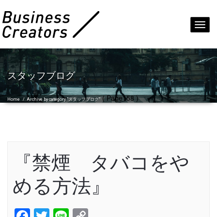
Toggl
navig
スタッフブログ
( Page158 )
Home
/
Archive by category "スタッフブログ"
『禁煙 タバコをや
める方法』
Facebook
Twitter
Line
Copy