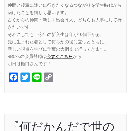
仲間と後輩に逢いに行きたくなるつながりを学生時代から
築けたことを嬉しく思います。
古くからの仲間・新しく出会う人、どちらも大事にして行
きたいです。
それにしても、今年の新入生は年が10個下かぁ。
先に生まれた者として何らかの役に立つとともに、
新しい視点を学びに千葉の大網まで行ってきます。
RBCへの会員登録は
今すぐこちら
から
明日は樋口さんです！
Facebook
Twitter
Line
Copy
Link
『何だかんだで世の