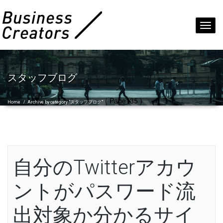
Toggl
navig
スタッフブログ
( Page135 )
Home
/
Archive by category "スタッフブログ"
自分のTwitterアカウ
ントがパスワード流
出対象か分かるサイ