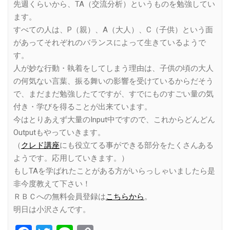
先週くらいから、TA（交流分析）というものを勉強してい
ます。
すべての人は、P（親）、A（大人）、C（子供）という面
があってそれぞれのバランスによって生きているようで
す。
人が妙な行動・執着をしてしまう理由は、子供の頃の大人
の何気ない言葉、振る舞いの影響を受けているからだそう
で、まだまだ勉強したてですが、すでにものすごい量の気
付き・学びを得ることが出来ています。
今はとりあえず大量のInput中ですので、これからどんどん
Outputもやっていきます。
（
クレド講座
にも役立てる事ができる部分をたくさんある
ようです。応用していきます。）
もしTAを学ばれたことがある方がいらっしゃいましたら是
非今度教えて下さい！
ＲＢＣへの無料会員登録は
こちらから
。
明日は小沢さんです。