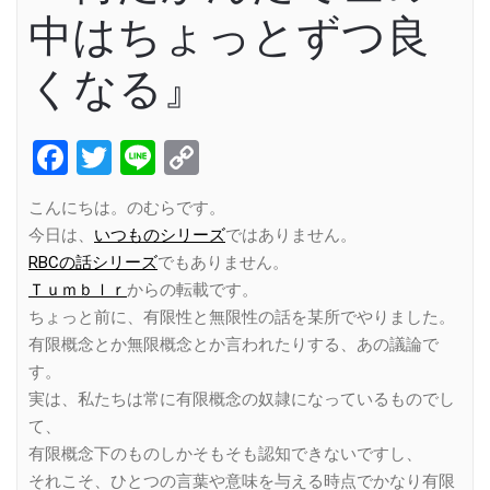
中はちょっとずつ良
くなる』
Facebook
Twitter
Line
Copy
Link
こんにちは。のむらです。
今日は、
いつものシリーズ
ではありません。
RBCの話シリーズ
でもありません。
Ｔｕｍｂｌｒ
からの転載です。
ちょっと前に、有限性と無限性の話を某所でやりました。
有限概念とか無限概念とか言われたりする、あの議論で
す。
実は、私たちは常に有限概念の奴隷になっているものでし
て、
有限概念下のものしかそもそも認知できないですし、
それこそ、ひとつの言葉や意味を与える時点でかなり有限