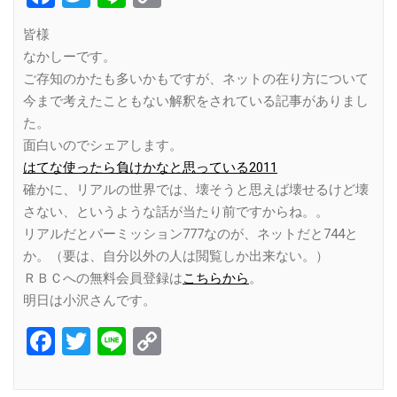
Link
皆様
なかしーです。
ご存知のかたも多いかもですが、ネットの在り方について
今まで考えたこともない解釈をされている記事がありまし
た。
面白いのでシェアします。
はてな使ったら負けかなと思っている2011
確かに、リアルの世界では、壊そうと思えば壊せるけど壊
さない、というような話が当たり前ですからね。。
リアルだとパーミッション777なのが、ネットだと744と
か。（要は、自分以外の人は閲覧しか出来ない。）
ＲＢＣへの無料会員登録は
こちらから
。
明日は小沢さんです。
Facebook
Twitter
Line
Copy
Link