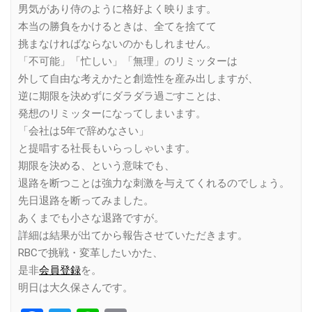
男気があり侍のように格好よく映ります。
本当の勝負をかけるときは、全てを捨てて
挑まなければならないのかもしれません。
「不可能」「忙しい」「無理」のリミッターは
外して自由な考えかたと創造性を産み出しますが、
逆に期限を決めずにダラダラ過ごすことは、
発想のリミッターになってしまいます。
「会社は5年で辞めなさい」
と提唱する社長もいらっしゃいます。
期限を決める、という意味でも、
退路を断つことは強力な刺激を与えてくれるのでしょう。
先日退路を断ってみました。
あくまでも小さな退路ですが。
詳細は結果が出てから報告させていただきます。
RBCで挑戦・変革したいかた、
是非
会員登録
を。
明日は大久保さんです。