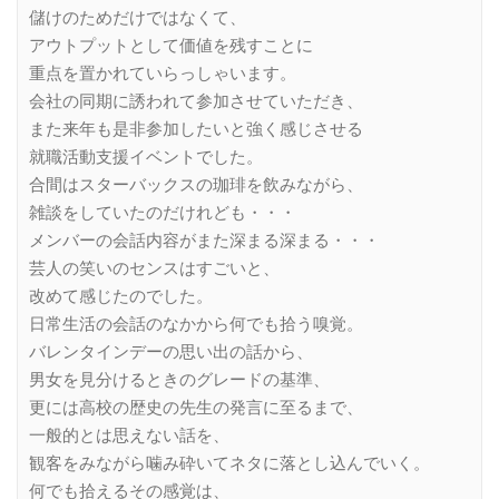
儲けのためだけではなくて、
アウトプットとして価値を残すことに
重点を置かれていらっしゃいます。
会社の同期に誘われて参加させていただき、
また来年も是非参加したいと強く感じさせる
就職活動支援イベントでした。
合間はスターバックスの珈琲を飲みながら、
雑談をしていたのだけれども・・・
メンバーの会話内容がまた深まる深まる・・・
芸人の笑いのセンスはすごいと、
改めて感じたのでした。
日常生活の会話のなかから何でも拾う嗅覚。
バレンタインデーの思い出の話から、
男女を見分けるときのグレードの基準、
更には高校の歴史の先生の発言に至るまで、
一般的とは思えない話を、
観客をみながら噛み砕いてネタに落とし込んでいく。
何でも拾えるその感覚は、