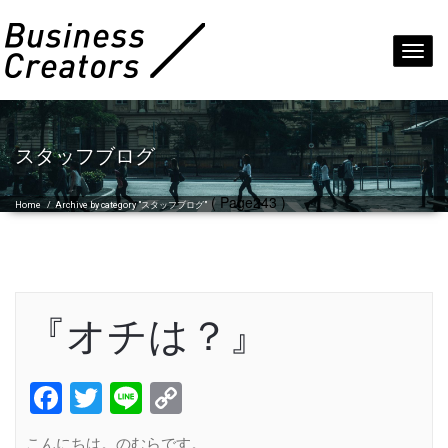
Toggl
navig
スタッフブログ
( Page243 )
Home
/
Archive by category "スタッフブログ"
『オチは？』
Facebook
Twitter
Line
Copy
Link
こんにちは。のむらです。