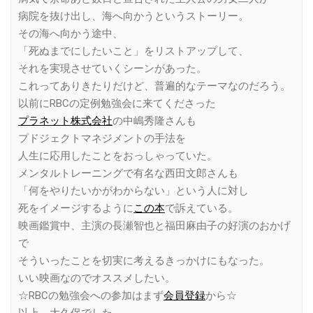
病院を抜け出し、海へ向かうというストーリー。
その海へ向かう途中、
「死ぬまでにしたいこと」をリストアップして、
それを実現させていくシーンがあった。
これってありきたりだけど、普遍的なテーマなのだろう。
以前にRBCの定例勉強会に来てくださった
プラネット株式会社
の中嶋秀隆さんも
プドジェクトマネジメントの手法を
人生に応用したことをおっしゃっていた。
メンタルトレーニングで有名な西田文郎さんも
「何をやりたいかがわからない」という人に対し
死をイメージするように
この本
で訴えている。
映画鑑賞中、主演の長瀬智也と福田麻由子の好演のおかげ
で
そういったことを切実に考えるきっかけにもなった。
いい映画なのでオススメしたい。
☆RBCの勉強会への参加はまず
会員登録
から☆
以上、大久保でした。