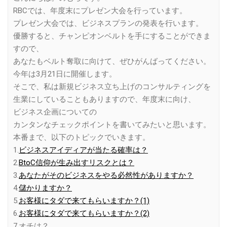
RBCでは、年度末にプレゼン大会を行っています。
プレゼン大会では、ビジネスプランの発表を行います。
優勝すると、チャンピオンベルトを手にすることができま
すので、
あなたもベルト奪取に向けて、ぜひがんばってください。
今年は3月21日に開催します。
そこで、私は新規ビジネス立ち上げのコンサルティングを
生業にしていることもありますので、年度末に向け、
ビジネス企画についての
カンタンなチェックポイントを書いてみたいと思います。
本番まで、以下のトピックでいきます。
1.
ビジネスアイディアが当たる確率は？
2.
BtoC信仰が生み出すリスクとは？
3.
あなたがそのビジネスをやる必然性がありますか？
4.
儲かりますか？
5.
お客様にタダで来てもらいますか？(1)
6.
お客様にタダで来てもらいますか？(2)
7.オチは？