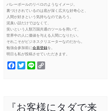
バレーボールのリベロのようなイメージ。
裏づけされているのは底が深く広大な好奇心と、
人間が好きという気持ちなのであろう。
泥臭い話だけではなくて、
笑いという人類万国共通のツールを用いて、
世界中の人に価値を与える人間になりたい。
それこそがビジネスクリエーターなのだから。
勉強会参加前に
会員登録
を。
明日も私が投稿させていただきます。
Facebook
Twitter
Line
Copy
Link
『お客様にタダで来