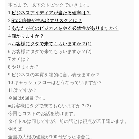
本番まで、以下のトピックでいきます。
1.
ビジネスアイディアが当たる確率は？
2.
BtoC信仰が生み出すリスクとは？
3.
あなたがそのビジネスをやる必然性がありますか？
4.
儲かりますか？
5.
お客様にタダで来てもらいますか？(1)
6.お客様にタダで来てもらいますか？(2)
7.オチは？
8.やりますか？
9.ビジネスの本質を端的に言い表せますか？
10.キャッシュフローはどうなっていますか？
11.楽ですか？
今回は6回目です。
■お客様にタダで来てもらいますか？(2)
今回もコストのお話を続けます。
タイトルは同じですが、前の話とは視点が若干違います。
例えば、
全国の大根の値段が100円だった場合に、