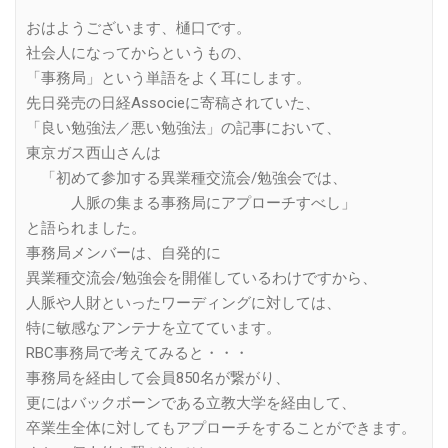
Link
おはようございます、樋口です。
社会人になってからというもの、
「事務局」という単語をよく耳にします。
先日発売の日経Associeに寄稿されていた、
「良い勉強法／悪い勉強法」の記事において、
東京ガス西山さんは
「初めて参加する異業種交流会/勉強会では、
人脈の集まる事務局にアプローチすべし」
と語られました。
事務局メンバーは、自発的に
異業種交流会/勉強会を開催しているわけですから、
人脈や人財といったワーディングに対しては、
特に敏感なアンテナを立てています。
RBC事務局で考えてみると・・・
事務局を経由して会員850名が繋がり、
更にはバックボーンである立教大学を経由して、
卒業生全体に対してもアプローチをすることができます。