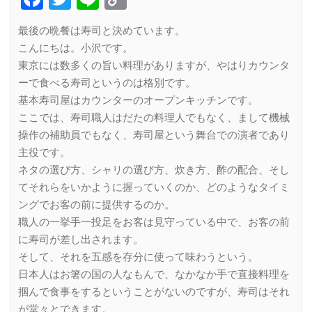
Link
最後の晩餐は寿司と決めています。
こんにちは。小沢です。
東京には数多くの旨い料理がありますが、やはりカウンタ
ーで食べる寿司というのは格別です。
基本寿司屋はカウンターのオープンキッチンです。
ここでは、寿司職人はだたの料理人でもなく、まして機械
操作の補助員でもなく、寿司屋という舞台での演者であり
主役です。
ネタの選び方、シャリの選び方、炊き方、酢の配合、そし
てそれらをいかように握っていくのか、どのようなタイミ
ングでお客の前に提供するのか。
職人の一挙手一投足をお客は見守っている中で、お客の前
に寿司が差し出されます。
そして、それを五感を存分に使って味わうという。
日本人はお箸の国の人なもんで、なかなか手で直接料理を
掴んで食事をするということがないのですが、寿司はそれ
が堂々とできます。