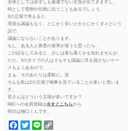
全体としては必ずしも最適でない主張が出てきますし、
時として慣例や伝統に抗うこともあるでしょう。
3の立場で考えると、
理屈も議論もなく、とにかく良いとかとにかくダメという
話で、
議論にならないことがあります。
もし、ある人と善悪の基準が違うと思ったら、
この話をしてみると、少しは落ち着くかも知れませんが、
ただ、3のタイプの人はそもそも議論に耳を貸さないケー
スもよくあるので、、、
まぁ、そのあたりは柔軟に。笑
そんな私は2の立場で物事を見ていることが多いと思いま
す。
皆さんはどういう立場が多いですか？
RBCへの会員登録は
今すぐこちら
から
明日は樋口くんです。
Facebook
Twitter
Line
Copy