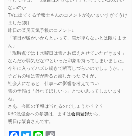
そして昨日、「3度目は外せない！」と思っているのかい
ないのか
TVに出てくる予報士さんのコメントがあいまいすぎてうけ
ました(笑)
昨日の某局天気予報のコメント↓
「前日が暖かいからといって、雪が降らないとは限りませ
ん」
「現時点では！水曜日は雪とお伝えさせていただきます」
なんだか弱気だな??といった印象を持ってしまいました。
今年に入ってハズレ続きで断言しづらいのでしょうか。。
子どもの頃は雪が降ると嬉しかったですが、
社会人になると、仕事への影響を考えてつい
雪の予報は「外れてほしいっ」とつい思ってしまいます
ね。
さあ、今回の予報は当たるのでしょうか？？？
RBC勉強会への参加は、まずは
会員登録
から。
明日は阪倉さんです。
Facebook
Twitter
Line
Copy