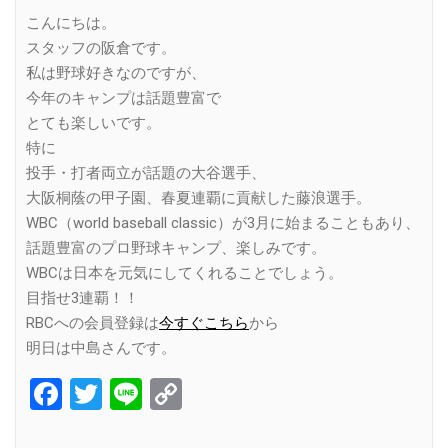
Link
こんにちは。
スタッフの阪倉です。
私は野球好きなのですが、
今年のキャンプは話題豊富で
とても楽しいです。
特に
投手・打者両立が話題の大谷選手、
大阪桐蔭の甲子園、春夏連覇に貢献した藤浪選手。
WBC（world baseball classic）が3月に始まることもあり、
話題豊富のプロ野球キャンプ、楽しみです。
WBCは日本を元気にしてくれることでしょう。
目指せ3連覇！！
RBCへの会員登録は
今すぐこちら
から
明日は中島さんです。
Facebook
Twitter
Line
Copy
Link