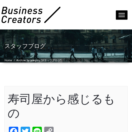
Toggl
navig
スタッフブログ
( Page109 )
Home
/
Archive by category "スタッフブログ"
寿司屋から感じるも
の
Facebook
Twitter
Line
Copy