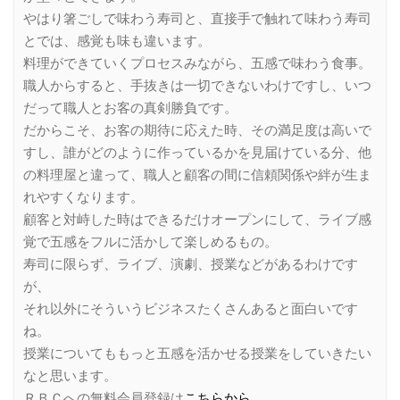
やはり箸ごしで味わう寿司と、直接手で触れて味わう寿司
とでは、感覚も味も違います。
料理ができていくプロセスみながら、五感で味わう食事。
職人からすると、手抜きは一切できないわけですし、いつ
だって職人とお客の真剣勝負です。
だからこそ、お客の期待に応えた時、その満足度は高いで
すし、誰がどのように作っているかを見届けている分、他
の料理屋と違って、職人と顧客の間に信頼関係や絆が生ま
れやすくなります。
顧客と対峙した時はできるだけオープンにして、ライブ感
覚で五感をフルに活かして楽しめるもの。
寿司に限らず、ライブ、演劇、授業などがあるわけです
が、
それ以外にそういうビジネスたくさんあると面白いです
ね。
授業についてももっと五感を活かせる授業をしていきたい
なと思います。
ＲＢＣへの無料会員登録は
こちらから
。