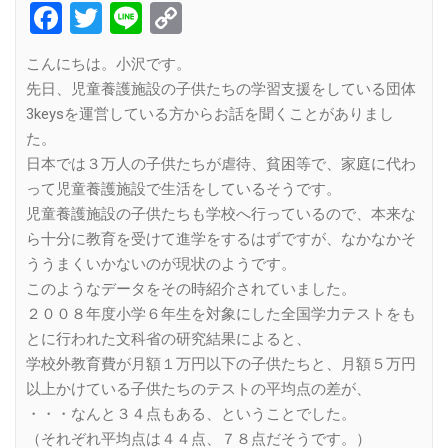
Facebook
Twitter
Line
Copy
Link
こんにちは。小沢です。
先日、児童養護施設の子供たちの学習支援をしている団体
3keysを運営している方からお話を聞くことがありまし
た。
日本では３万人の子供たちが虐待、貧困等で、家庭に代わ
って児童養護施設で生活をしているそうです。
児童養護施設の子供たちも学校へ行っているので、本来な
ら十分に教育を受けて進学をするはずですが、なかなかそ
ううまくいかないのが現状のようです。
このようなデータをその時紹介されていました。
２００８年度小学６年生を対象にした全国学力テストをも
とに行われた文科省の研究結果によると、
学校外教育費が月額１万円以下の子供たちと、月額５万円
以上かけている子供たちのテストの平均点の差が、
・・・なんと３４点もある、ということでした。
（それぞれ平均点は４４点、７８点だそうです。）