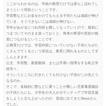
ここからわかるのは、学校の教育だけでは落ちこぼれてし
まうという現状ということです。
学習塾などにお金をかけてもらえる子供たちは成績が伸び
ていき、そうできないこは成績が伸びない。
学年があがるにつれ内容も難しくなっていくので、最初に
つまづいてそのまま放っておくと、将来の希望や意欲の格
差につながるということです。
公教育だけでは、学習内容についていけない子供たちがた
くさんでてくるという状況は、教育に関わるものとしてず
しんときます。
公文、学習塾、家庭教師、または手厚い指導をする私立学
校等々。
そういうところに行きたくても行けない子供がこの先どう
なるのか。
そこで、金銭的に塾などに通うことが難しい児童養護施設
の子供たちにも、大学生や大人がボランティアで学習支援
をしようと立ち上がったのが、冒頭に出てきた3keysさん
でした。