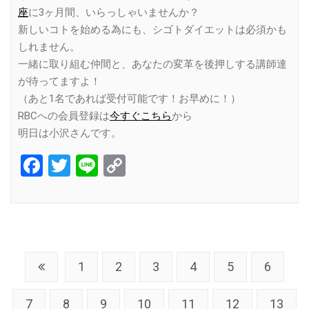
座
に3ヶ月間、いらっしゃいませんか？
新しいコトを始める為にも、シゴトダイエットは必須かも
しれません。
一緒に取り組む仲間と、あなたの変革を後押しする講師達
が待ってますよ！
（あと1名であれば受付可能です！お早めに！）
RBCへの会員登録は
今すぐこちら
から
明日は小沢さんです。
Facebook
Twitter
Line
Copy
Link
1
2
3
4
5
6
7
8
9
10
11
12
13