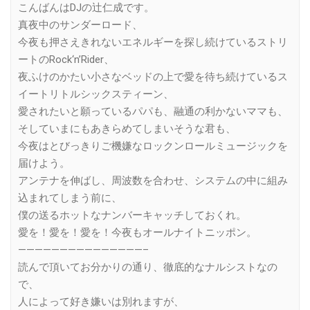
こんばんはDJの辻仁成です。
真夜中のサンダーロード、
今夜も押さえきれないエネルギーを探し続けているストリ
ートのRock‘n’Rider、
夜ふけのかたい小さなベッドの上で愛を待ち続けているス
イートリトルシックスティーン、
愛されたいと願っているパパも、融通の利かないママも、
そしていまにもあきらめてしまいそうな君も、
今夜はとびっきりご機嫌なロックンロールミュージックを
届けよう。
アンテナを伸ばし、周波数を合わせ、システムの中に組み
込まれてしまう前に、
僕の送るホットなナンバーキャッチしておくれ。
愛を！愛を！愛を！今夜もオールナイトニッポン。
———————————————–
読んで頂いてお分かりの通り、徹底的なナルシストなの
で、
人によって好き嫌いは別れますが、