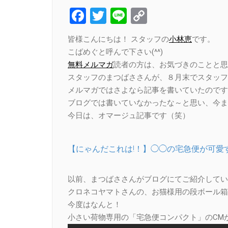
Facebook
Twitter
Line
Copy
Link
皆様こんにちは！ スタッフの
小林恵
です。
こばめぐと呼んで下さい(^^)
無料メルマガ
読者の方は、お気づきのことと
スタッフのまつばささんが、８月末でスタッフ
メルマガではさよなら記事を書いていたのです
ブログでは書いていなかったな～と思い、今ま
今日は、オマージュ記事です（笑）
【にゃんだこれは!！】◯◯の宅急便が可愛す
以前、まつばささんがブログにてご紹介してい
クロネコヤマトさんの、お猫様用の段ボール箱
今度はなんと！
小さい荷物専用の「宅急便コンパクト」のCM