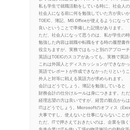
私も学生で就職活動をしている時に、社会人の
社会人になる前に何を勉強していた方が良いか
TOEIC、簿記、MS Officeが使えるようにな
良いということで準備した記憶があります。
ただ、社会人になって思うのは、私が学生の時
勉強した内容は就職や転職をする時の履歴書作
役立ちますが、実務ではもっと別のアプローチ
英語はTOEICのスコアがあっても、実務で英
これは外国人とディスカッションができなかっ
英語でレポートが作成できなかったりというこ
外人と対等に戦える英語力が求められます。
会計はどうでしょう。簿記を勉強していると
財務会計の仕分けルールは身につきます。ただ
経理志望の方は良いですが、経営の観点からは
ITはどうでしょう。Microsoftのオフィス（Excel
大事ですし、使えないと仕事にならないことが
ただ、ITで押さえておきたいのは、企業を強く
先進企業はITを使い工場や物流施設の自動化