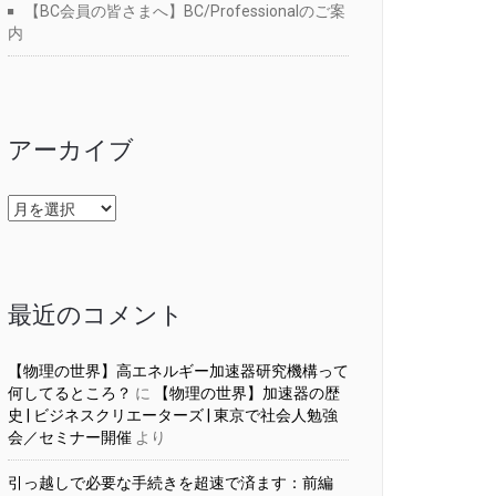
【BC会員の皆さまへ】BC/Professionalのご案
内
アーカイブ
ア
ー
カ
イ
ブ
最近のコメント
【物理の世界】高エネルギー加速器研究機構って
何してるところ？
に
【物理の世界】加速器の歴
史 | ビジネスクリエーターズ | 東京で社会人勉強
会／セミナー開催
より
引っ越しで必要な手続きを超速で済ます：前編