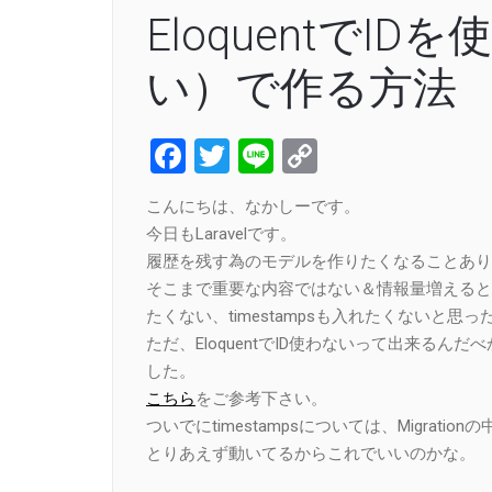
EloquentでI
い）で作る方法
Facebook
Twitter
Line
Copy
Link
こんにちは、なかしーです。
今日もLaravelです。
履歴を残す為のモデルを作りたくなることあり
そこまで重要な内容ではない＆情報量増えると
たくない、timestampsも入れたくないと思
ただ、EloquentでID使わないって出来る
した。
こちら
をご参考下さい。
ついでにtimestampsについては、Migrat
とりあえず動いてるからこれでいいのかな。