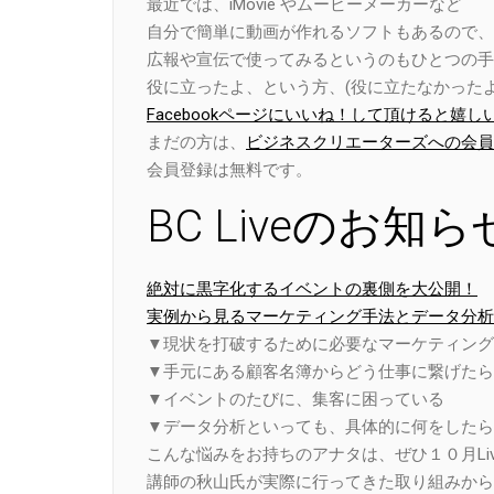
最近では、iMovie やムービーメーカーなど
自分で簡単に動画が作れるソフトもあるので、
広報や宣伝で使ってみるというのもひとつの手
役に立ったよ、という方、(役に立たなかったよ
Facebookページにいいね！して頂けると嬉し
まだの方は、
ビジネスクリエーターズへの会員
会員登録は無料です。
BC Liveのお知ら
絶対に黒字化するイベントの裏側を大公開！
実例から見るマーケティング手法とデータ分析（20
▼現状を打破するために必要なマーケティング
▼手元にある顧客名簿からどう仕事に繋げたら
▼イベントのたびに、集客に困っている
▼データ分析といっても、具体的に何をしたら
こんな悩みをお持ちのアナタは、ぜひ１０月Liv
講師の秋山氏が実際に行ってきた取り組みから