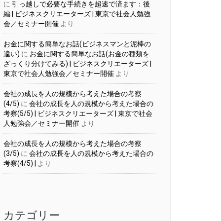
に
引っ越しで必要な手続きを超速で済ます：後
編 | ビジネスクリエーターズ | 東京で社会人勉強
会／セミナー開催
より
お金に関する簡単なお話(ビジネスマンと泥棒の
違い)
に
お金に関する簡単なお話(お金の種類を
ざっくり分けてみる) | ビジネスクリエーターズ |
東京で社会人勉強会／セミナー開催
より
会社の成長を人の規模から考えた場合の考察
(4/5)
に
会社の成長を人の規模から考えた場合の
考察(5/5) | ビジネスクリエーターズ | 東京で社会
人勉強会／セミナー開催
より
会社の成長を人の規模から考えた場合の考察
(3/5)
に
会社の成長を人の規模から考えた場合の
考察(4/5) |
より
カテゴリー