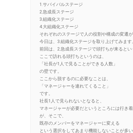
1.サバイバルステージ
2.急成長ステージ
3.組織化ステージ
4.大組織化ステージ
それぞれのステージで人の役割や構成の変遷が
今日は、3.組織化ステージを取り上げてみます
前回は、2.急成長ステージで頭打ちが来ると
ここで訪れる頭打ちというのは、
「社長が1人で見ることができる人数」
の壁です。
ここから脱するのに必要なことは、
「マネージャーを連れてくること」
です。
社長1人で見られないとなると、
マネージャーが必要だというところには行き着
が、そこで、
既存のメンバーをマネージャーに変える
という選択をしてあまり機能しないことが多い