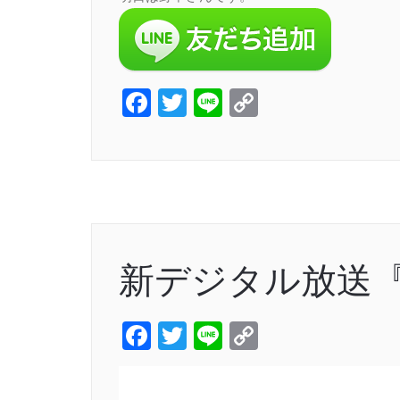
Facebook
Twitter
Line
Copy
Link
新デジタル放送『i-
Facebook
Twitter
Line
Copy
Link