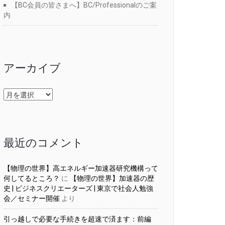
【BC会員の皆さまへ】BC/Professionalのご案
内
アーカイブ
ア
ー
カ
イ
ブ
最近のコメント
【物理の世界】高エネルギー加速器研究機構って
何してるところ？
に
【物理の世界】加速器の歴
史 | ビジネスクリエーターズ | 東京で社会人勉強
会／セミナー開催
より
引っ越しで必要な手続きを超速で済ます：前編