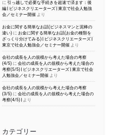
に
引っ越しで必要な手続きを超速で済ます：後
編 | ビジネスクリエーターズ | 東京で社会人勉強
会／セミナー開催
より
お金に関する簡単なお話(ビジネスマンと泥棒の
違い)
に
お金に関する簡単なお話(お金の種類を
ざっくり分けてみる) | ビジネスクリエーターズ |
東京で社会人勉強会／セミナー開催
より
会社の成長を人の規模から考えた場合の考察
(4/5)
に
会社の成長を人の規模から考えた場合の
考察(5/5) | ビジネスクリエーターズ | 東京で社会
人勉強会／セミナー開催
より
会社の成長を人の規模から考えた場合の考察
(3/5)
に
会社の成長を人の規模から考えた場合の
考察(4/5) |
より
カテゴリー