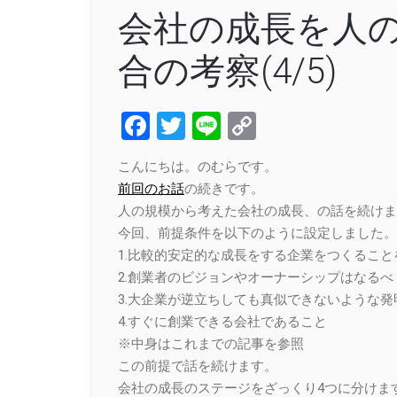
会社の成長を人
合の考察(4/5)
Facebook
Twitter
Line
Copy
Link
こんにちは。のむらです。
前回のお話
の続きです。
人の規模から考えた会社の成長、の話を続けま
今回、前提条件を以下のように設定しました。
1.比較的安定的な成長をする企業をつくること
2.創業者のビジョンやオーナーシップはなる
3.大企業が逆立ちしても真似できないような
4.すぐに創業できる会社であること
※中身はこれまでの記事を参照
この前提で話を続けます。
会社の成長のステージをざっくり4つに分けま