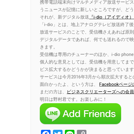
携帯電話端末向けマルチメディア放送サービス『
うニュースが記憶に新しいところですが、どう
それが、新デジタル放送
『i-dio（アイディオ
「i-dio」とは、地上アナログテレビ放送終了
放送サービスのことで、受信機さえあれば原則
デジタルデータであれば、何でも送れるので映
きます。
受信機は専用のチューナーのほか、i-dio p
個人的な意見としては、受信機を用意してまで
ビス拡大するかどうかが決まると思っています
サービスは今月2016年3月から順次拡大する
面白かったよ、という方は、
Facebook
まだの方は、
ビジネスクリエーターズへの会員
明日は野村君です。お楽しみに！