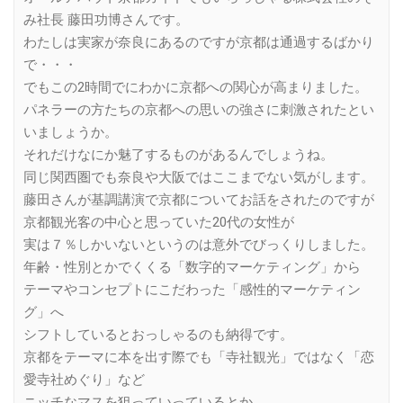
み社長 藤田功博さんです。
わたしは実家が奈良にあるのですが京都は通過するばかり
で・・・
でもこの2時間でにわかに京都への関心が高まりました。
パネラーの方たちの京都への思いの強さに刺激されたとい
いましょうか。
それだけなにか魅了するものがあるんでしょうね。
同じ関西圏でも奈良や大阪ではここまでない気がします。
藤田さんが基調講演で京都についてお話をされたのですが
京都観光客の中心と思っていた20代の女性が
実は７％しかいないというのは意外でびっくりしました。
年齢・性別とかでくくる「数字的マーケティング」から
テーマやコンセプトにこだわった「感性的マーケティン
グ」へ
シフトしているとおっしゃるのも納得です。
京都をテーマに本を出す際でも「寺社観光」ではなく「恋
愛寺社めぐり」など
ニッチなマスを狙っていっているとか。