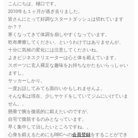
こんにちは、樋口です。
2010年も１ヶ月が過ぎ去りました。
皆さんにとって好調なスタートダッシュは切れています
か？？
寒くなってきて体調を崩しやすくなっています。
乾布摩擦してください、というわけではありませんが、
十分に気候の変化には注意してくださいね。
よきビジネスクリエーターは心と体を鍛えています。
スポーツに玄人裸足な趣味をお持ちなかたもいらっしゃい
ますし、
サッカーしかり。
一度お話してみても面白いかもしれませんよ。
そんな私は現在、少しヤケドをしていてジムにいけていま
せん。。
懸垂で腕を徹底的に鍛えたいのですが、
自宅で腹筋するのみとなっています。
早く集中して治したいところですね。。
心身を鍛えるためにもRBCへの
会員登録
をすることができ