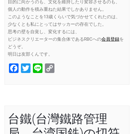
目的に向かうのも、文化を維持したり変容させるのも、
個人の動作を積み重ねた結果でしかありません。
このようなことを13歳くらいで気づかせてくれたのは、
少なくとも私にとってはサッカーの存在でした。
思考の壁を自覚し、変化するには、
ビジネスクリエーターの集合体であるRBCへの
会員登録
を
どうぞ。
明日は友部くんです。
Facebook
Twitter
Line
Copy
Link
台鐵(台灣鐵路管理
局、台湾国鉄)の切符