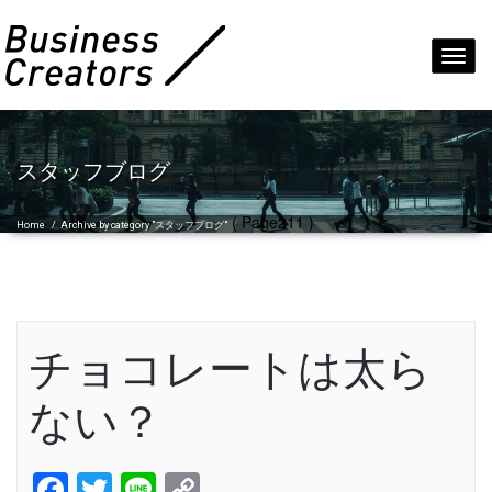
Toggl
navig
スタッフブログ
( Page211 )
Home
/
Archive by category "スタッフブログ"
チョコレートは太ら
ない？
Facebook
Twitter
Line
Copy